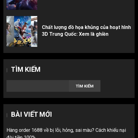
Chất lượng đồ họa khủng của hoạt hình
3D Trung Quốc: Xem là ghiền
TÌM KIẾM
TÌM KIẾM
BÀI VIẾT MỚI
Hàng order 1688 về bị lỗi, hỏng, sai màu? Cách khiếu nại
đòi tiền 100%