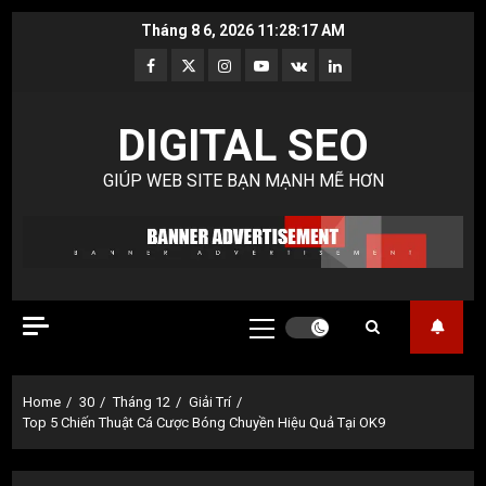
Skip
Tháng 8 6, 2026
11:28:18 AM
to
Facebook
Twitter
Instagram
Youtube
VK
LinkedIn
content
DIGITAL SEO
GIÚP WEB SITE BẠN MẠNH MẼ HƠN
Primary
Menu
Home
30
Tháng 12
Giải Trí
Top 5 Chiến Thuật Cá Cược Bóng Chuyền Hiệu Quả Tại OK9