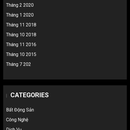
Tháng 2 2020
Tháng 1 2020
Tháng 11 2018
Tháng 10 2018
Tháng 11 2016
Tháng 10 2015
Tháng 7 202
CATEGORIES
Bất Động Sản
Công Nghệ
Dịch Vụ