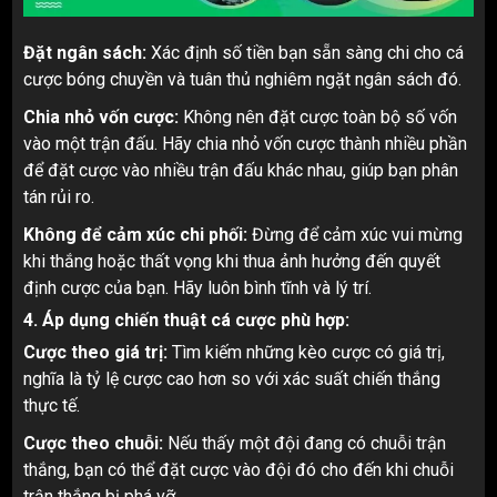
Đặt ngân sách:
Xác định số tiền bạn sẵn sàng chi cho cá
cược bóng chuyền và tuân thủ nghiêm ngặt ngân sách đó.
Chia nhỏ vốn cược:
Không nên đặt cược toàn bộ số vốn
vào một trận đấu. Hãy chia nhỏ vốn cược thành nhiều phần
để đặt cược vào nhiều trận đấu khác nhau, giúp bạn phân
tán rủi ro.
Không để cảm xúc chi phối:
Đừng để cảm xúc vui mừng
khi thắng hoặc thất vọng khi thua ảnh hưởng đến quyết
định cược của bạn. Hãy luôn bình tĩnh và lý trí.
4. Áp dụng chiến thuật cá cược phù hợp:
Cược theo giá trị:
Tìm kiếm những kèo cược có giá trị,
nghĩa là tỷ lệ cược cao hơn so với xác suất chiến thắng
thực tế.
Cược theo chuỗi:
Nếu thấy một đội đang có chuỗi trận
thắng, bạn có thể đặt cược vào đội đó cho đến khi chuỗi
trận thắng bị phá vỡ.