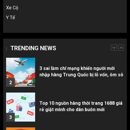
màu? Cách khiếu nại đòi tiền 100%
Xe Cộ
1
Y Tế
3 sai lầm chí mạng khiến người mới
nhập hàng Trung Quốc bị lỗ vốn, ôm sô
TRENDING NEWS
2
Top 10 nguồn hàng thời trang 1688 giá
rẻ giật mình cho dân buôn mới
3
Review Top 5 Công Ty Ký Gửi Hàng
Taobao Uy Tín Nhất Tại TP.HCM
4