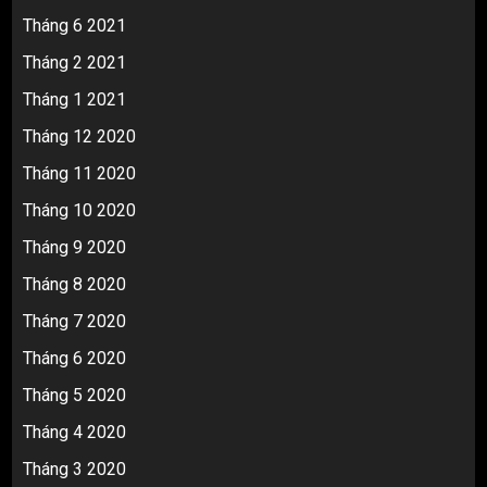
Tháng 6 2021
Tháng 2 2021
Tháng 1 2021
Tháng 12 2020
Tháng 11 2020
Tháng 10 2020
Tháng 9 2020
Tháng 8 2020
Tháng 7 2020
Tháng 6 2020
Tháng 5 2020
Tháng 4 2020
Tháng 3 2020