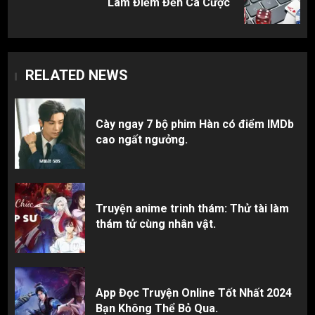
Làm Điểm Đến Cá Cược
post:
RELATED NEWS
Cày ngay 7 bộ phim Hàn có điểm IMDb
cao ngất ngưởng.
Truyện anime trinh thám: Thử tài làm
thám tử cùng nhân vật.
App Đọc Truyện Online Tốt Nhất 2024
Bạn Không Thể Bỏ Qua.