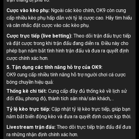
Cược vào kèo phụ:
Ngoài các kèo chính, OK9 còn cung
cấp nhiều kèo phụ hấp dẫn với tỷ lệ cược cao. Hãy tìm hiểu
và cân nhắc đặt cược vào các kèo phụ.
Cược trực tiếp (live betting):
Theo dõi trận đấu trực tiếp
và đặt cược trong khi trận đấu đang diễn ra. Điều này cho
phép bạn nắm bắt tình hình trận đấu và đưa ra quyết định
cược chính xác hơn.
5. Tận dụng các tính năng hỗ trợ của OK9:
OK9 cung cấp nhiều tính năng hỗ trợ người chơi cá cược
bóng chuyền hiệu quả:
Thống kê chi tiết:
Cung cấp đầy đủ thống kê về lịch sử
đối đầu, phong độ, thành tích sân nhà/sân khách,…
Tỷ lệ kèo trực tiếp:
Cập nhật tỷ lệ kèo trực tiếp, giúp bạn
nắm bắt biến động kèo và đưa ra quyết định cược kịp thời.
Livestream trận đấu:
Theo dõi trực tiếp trận đấu để đưa
ra những nhận định chính xác hơn.