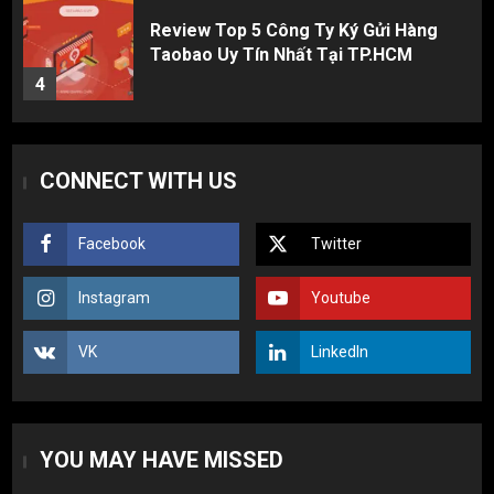
Cách thanh toán khi tự đặt hàng
Taobao: Thẻ Visa hay ví Alipay?
5
Hàng order 1688 về bị lỗi, hỏng, sai
CONNECT WITH US
màu? Cách khiếu nại đòi tiền 100%
1
Facebook
Twitter
3 sai lầm chí mạng khiến người mới
Instagram
Youtube
nhập hàng Trung Quốc bị lỗ vốn, ôm sô
2
VK
LinkedIn
Top 10 nguồn hàng thời trang 1688 giá
rẻ giật mình cho dân buôn mới
YOU MAY HAVE MISSED
3