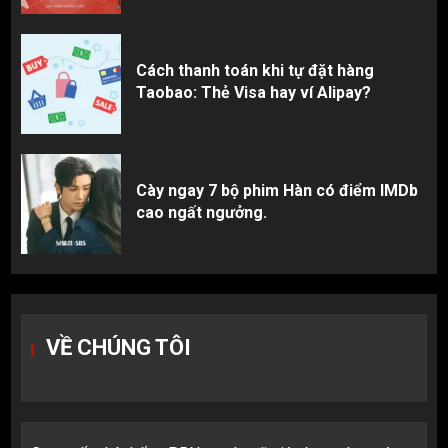
Cách thanh toán khi tự đặt hàng
Taobao: Thẻ Visa hay ví Alipay?
Cày ngay 7 bộ phim Hàn có điểm IMDb
cao ngất ngưởng.
VỀ CHÚNG TÔI