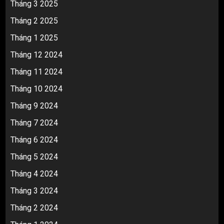
Tháng 3 2025
Tháng 2 2025
Tháng 1 2025
Tháng 12 2024
Tháng 11 2024
Tháng 10 2024
Tháng 9 2024
Tháng 7 2024
Tháng 6 2024
Tháng 5 2024
Tháng 4 2024
Tháng 3 2024
Tháng 2 2024