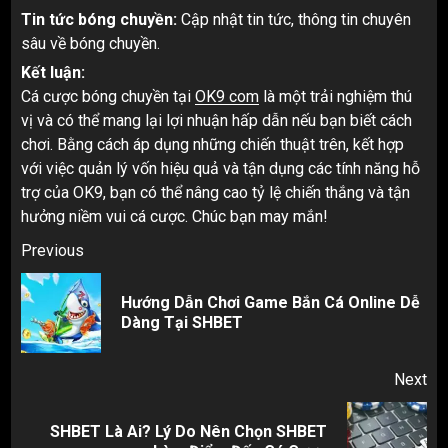
Tin tức bóng chuyền:
Cập nhật tin tức, thông tin chuyên
sâu về bóng chuyền.
Kết luận:
Cá cược bóng chuyền tại
OK9 com
là một trải nghiệm thú
vị và có thể mang lại lợi nhuận hấp dẫn nếu bạn biết cách
chơi. Bằng cách áp dụng những chiến thuật trên, kết hợp
với việc quản lý vốn hiệu quả và tận dụng các tính năng hỗ
trợ của OK9, bạn có thể nâng cao tỷ lệ chiến thắng và tận
hưởng niềm vui cá cược. Chúc bạn may mắn!
Post
Previous
navigation
Hướng Dẫn Chơi Game Bắn Cá Online Dễ
Pr
Dàng Tại SHBET
pos
Next
SHBET Là Ai? Lý Do Nên Chọn SHBET
Next