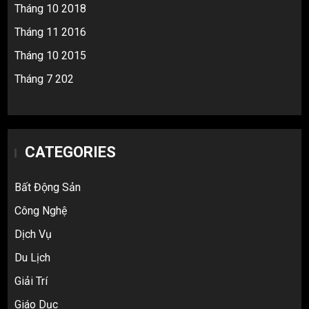
Tháng 10 2018
Tháng 11 2016
Tháng 10 2015
Tháng 7 202
CATEGORIES
Bất Động Sản
Công Nghệ
Dịch Vụ
Du Lịch
Giải Trí
Top 10 nguồn hàng thời trang 1688 giá
Giáo Dục
rẻ giật mình cho dân buôn mới