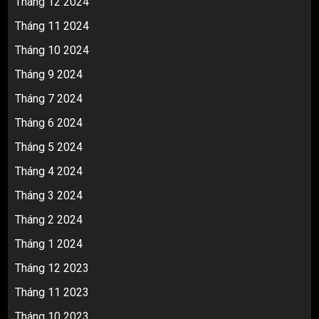
Tháng 12 2024
Tháng 11 2024
Tháng 10 2024
Tháng 9 2024
Tháng 7 2024
Tháng 6 2024
Tháng 5 2024
Tháng 4 2024
Tháng 3 2024
Tháng 2 2024
Tháng 1 2024
Tháng 12 2023
Tháng 11 2023
Tháng 10 2023