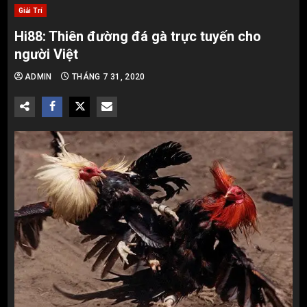
Giải Trí
Hi88: Thiên đường đá gà trực tuyến cho
người Việt
ADMIN
THÁNG 7 31, 2020