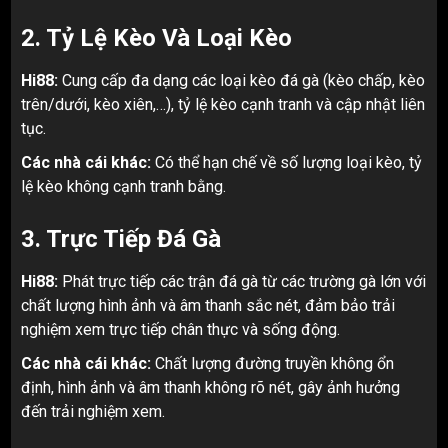
2. Tỷ Lệ Kèo Và Loại Kèo
Hi88:
Cung cấp đa dạng các loại kèo đá gà (kèo chấp, kèo
trên/dưới, kèo xiên,…), tỷ lệ kèo cạnh tranh và cập nhật liên
tục.
Các nhà cái khác:
Có thể hạn chế về số lượng loại kèo, tỷ
lệ kèo không cạnh tranh bằng.
3. Trực Tiếp Đá Gà
Hi88:
Phát trực tiếp các trận đá gà từ các trường gà lớn với
chất lượng hình ảnh và âm thanh sắc nét, đảm bảo trải
nghiệm xem trực tiếp chân thực và sống động.
Các nhà cái khác:
Chất lượng đường truyền không ổn
định, hình ảnh và âm thanh không rõ nét, gây ảnh hưởng
đến trải nghiệm xem.