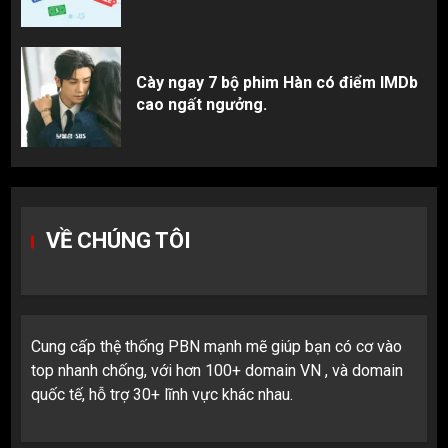
Cày ngay 7 bộ phim Hàn có điểm IMDb
cao ngất ngưởng.
VỀ CHÚNG TÔI
Cung cấp thệ thống PBN mạnh mẽ giúp bạn có cơ vào
top nhanh chống, với hơn 100+ domain VN , và domain
quốc tế, hỗ trợ 30+ lĩnh vực khác nhau.