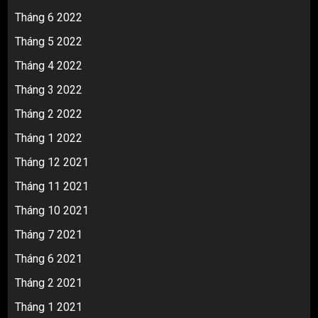
Tháng 6 2022
Tháng 5 2022
Tháng 4 2022
Tháng 3 2022
Tháng 2 2022
Tháng 1 2022
Tháng 12 2021
Tháng 11 2021
Tháng 10 2021
Tháng 7 2021
Tháng 6 2021
Tháng 2 2021
Tháng 1 2021