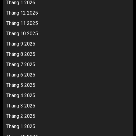
Tháng 1 2026
Tháng 12 2025
Tháng 11 2025
Tháng 10 2025
Tháng 9 2025
Tháng 8 2025
Tháng 7 2025
Tháng 6 2025
Tháng 5 2025
Tháng 4 2025
Tháng 3 2025
Tháng 2 2025
Tháng 1 2025