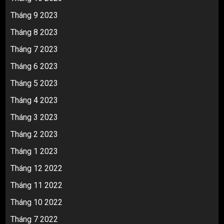
Tháng 9 2023
Tháng 8 2023
Tháng 7 2023
Tháng 6 2023
Tháng 5 2023
Tháng 4 2023
Tháng 3 2023
Tháng 2 2023
Tháng 1 2023
Tháng 12 2022
Tháng 11 2022
Tháng 10 2022
Tháng 7 2022