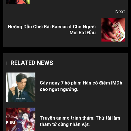
Next
Hướng Dẫn Chơi Bài Baccarat Cho Người
Next
Mới Bắt Đầu
post:
RELATED NEWS
Cày ngay 7 bộ phim Hàn có điểm IMDb
cao ngất ngưởng.
Truyện anime trinh thám: Thử tài làm
thám tử cùng nhân vật.