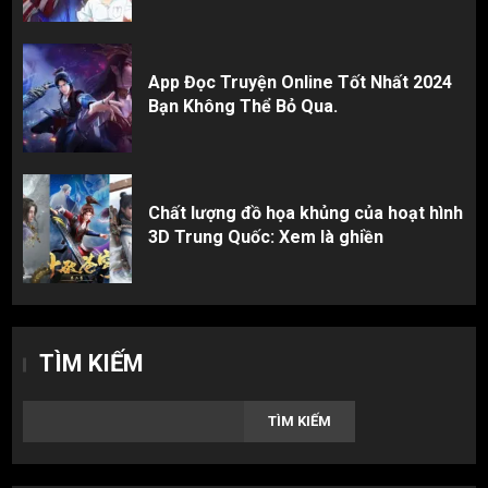
App Đọc Truyện Online Tốt Nhất 2024
Bạn Không Thể Bỏ Qua.
Chất lượng đồ họa khủng của hoạt hình
3D Trung Quốc: Xem là ghiền
TÌM KIẾM
TÌM KIẾM