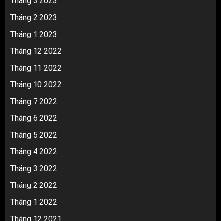
Tháng 3 2023
Tháng 2 2023
Tháng 1 2023
Tháng 12 2022
Tháng 11 2022
Tháng 10 2022
Tháng 7 2022
Tháng 6 2022
Tháng 5 2022
Tháng 4 2022
Tháng 3 2022
Tháng 2 2022
Tháng 1 2022
Tháng 12 2021