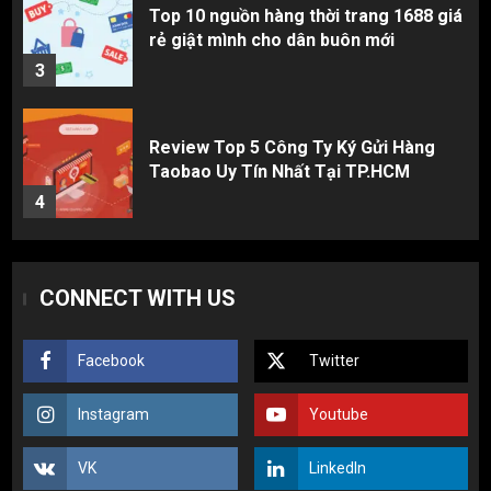
Review Top 5 Công Ty Ký Gửi Hàng
Taobao Uy Tín Nhất Tại TP.HCM
4
Cách thanh toán khi tự đặt hàng
Taobao: Thẻ Visa hay ví Alipay?
5
CONNECT WITH US
Hàng order 1688 về bị lỗi, hỏng, sai
màu? Cách khiếu nại đòi tiền 100%
Facebook
Twitter
1
Instagram
Youtube
3 sai lầm chí mạng khiến người mới
nhập hàng Trung Quốc bị lỗ vốn, ôm sô
VK
LinkedIn