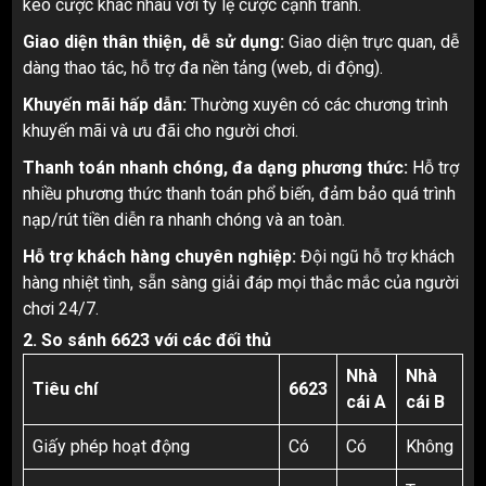
kèo cược khác nhau với tỷ lệ cược cạnh tranh.
Giao diện thân thiện, dễ sử dụng:
Giao diện trực quan, dễ
dàng thao tác, hỗ trợ đa nền tảng (web, di động).
Khuyến mãi hấp dẫn:
Thường xuyên có các chương trình
khuyến mãi và ưu đãi cho người chơi.
Thanh toán nhanh chóng, đa dạng phương thức:
Hỗ trợ
nhiều phương thức thanh toán phổ biến, đảm bảo quá trình
nạp/rút tiền diễn ra nhanh chóng và an toàn.
Hỗ trợ khách hàng chuyên nghiệp:
Đội ngũ hỗ trợ khách
hàng nhiệt tình, sẵn sàng giải đáp mọi thắc mắc của người
chơi 24/7.
2. So sánh 6623 với các đối thủ
Nhà
Nhà
Tiêu chí
6623
cái A
cái B
Giấy phép hoạt động
Có
Có
Không