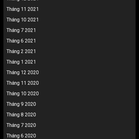
Tháng 11 2021
Tháng 10 2021
Tháng 7 2021
Tháng 6 2021
Tháng 2 2021
Tháng 1 2021
Tháng 12 2020
Tháng 11 2020
Tháng 10 2020
Tháng 9 2020
Tháng 8 2020
Tháng 7 2020
Tháng 6 2020