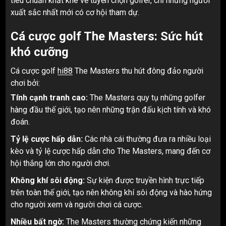
tiêu chuẩn khắt khe về tuyển chọn golfer, chỉ những người
xuất sắc nhất mới có cơ hội tham dự.
Cá cược golf The Masters: Sức hút
khó cưỡng
Cá cược golf
hi88
The Masters thu hút đông đảo người
chơi bởi:
Tính cạnh tranh cao:
The Masters quy tụ những golfer
hàng đầu thế giới, tạo nên những trận đấu kịch tính và khó
đoán.
Tỷ lệ cược hấp dẫn:
Các nhà cái thường đưa ra nhiều loại
kèo và tỷ lệ cược hấp dẫn cho The Masters, mang đến cơ
hội thắng lớn cho người chơi.
Không khí sôi động:
Sự kiện được truyền hình trực tiếp
trên toàn thế giới, tạo nên không khí sôi động và hào hứng
cho người xem và người chơi cá cược.
Nhiều bất ngờ:
The Masters thường chứng kiến những