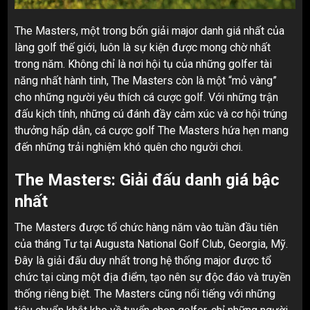
The Masters, một trong bốn giải major danh giá nhất của
làng golf thế giới, luôn là sự kiện được mong chờ nhất
trong năm. Không chỉ là nơi hội tụ của những golfer tài
năng nhất hành tinh, The Masters còn là một “mỏ vàng”
cho những người yêu thích cá cược golf. Với những trận
đấu kịch tính, những cú đánh đầy cảm xúc và cơ hội trúng
thưởng hấp dẫn, cá cược golf The Masters hứa hẹn mang
đến những trải nghiệm khó quên cho người chơi.
The Masters: Giải đấu danh giá bậc
nhất
The Masters được tổ chức hàng năm vào tuần đầu tiên
của tháng Tư tại Augusta National Golf Club, Georgia, Mỹ.
Đây là giải đấu duy nhất trong hệ thống major được tổ
chức tại cùng một địa điểm, tạo nên sự độc đáo và truyền
thống riêng biệt. The Masters cũng nổi tiếng với những