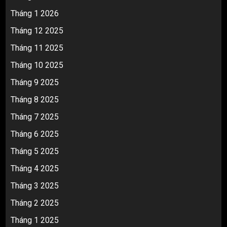
Tháng 1 2026
Tháng 12 2025
Tháng 11 2025
Tháng 10 2025
Tháng 9 2025
Tháng 8 2025
Tháng 7 2025
Tháng 6 2025
Tháng 5 2025
Tháng 4 2025
Tháng 3 2025
Tháng 2 2025
Tháng 1 2025