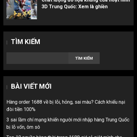
3D Trung Quốc: Xem là ghiền
TÌM KIẾM
TÌM KIẾM
BÀI VIẾT MỚI
Hàng order 1688 về bị lỗi, hỏng, sai màu? Cách khiếu nại
đòi tiền 100%
3 sai lầm chí mạng khiến người mới nhập hàng Trung Quốc
bị lỗ vốn, ôm sô