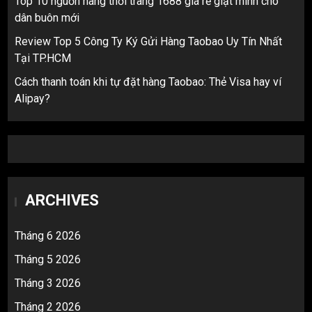
Top 10 nguồn hàng thời trang 1688 giá rẻ giật mình cho
dân buôn mới
Review Top 5 Công Ty Ký Gửi Hàng Taobao Uy Tín Nhất
Tại TP.HCM
Cách thanh toán khi tự đặt hàng Taobao: Thẻ Visa hay ví
Alipay?
ARCHIVES
Tháng 6 2026
Tháng 5 2026
Tháng 3 2026
Tháng 2 2026