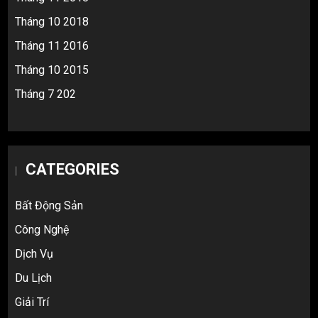
Tháng 10 2018
Tháng 11 2016
Tháng 10 2015
Tháng 7 202
CATEGORIES
Bất Động Sản
Công Nghệ
Dịch Vụ
Du Lịch
Giải Trí
Top 10 nguồn hàng thời trang 1688 giá