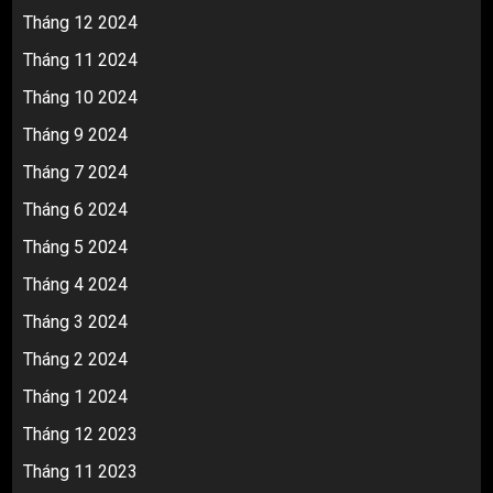
Tháng 12 2024
Tháng 11 2024
Tháng 10 2024
Tháng 9 2024
Tháng 7 2024
Tháng 6 2024
Tháng 5 2024
Tháng 4 2024
Tháng 3 2024
Tháng 2 2024
Tháng 1 2024
Tháng 12 2023
Tháng 11 2023