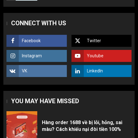
Hàng order 1688 về bị lỗi, hỏng, sai
CONNECT WITH US
màu? Cách khiếu nại đòi tiền 100%
1
Facebook
Twitter
3 sai lầm chí mạng khiến người mới
Instagram
Youtube
nhập hàng Trung Quốc bị lỗ vốn, ôm sô
2
VK
LinkedIn
Top 10 nguồn hàng thời trang 1688 giá
rẻ giật mình cho dân buôn mới
YOU MAY HAVE MISSED
3
Hàng order 1688 về bị lỗi, hỏng, sai
màu? Cách khiếu nại đòi tiền 100%