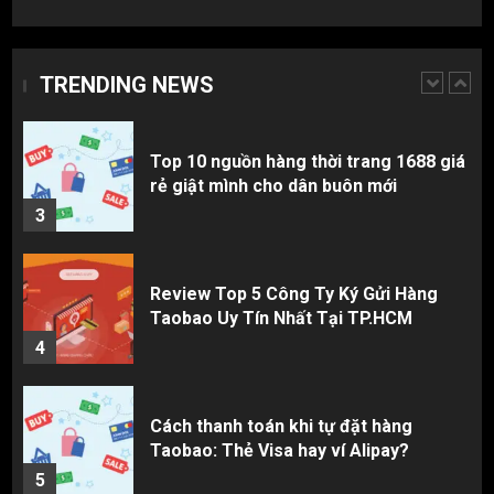
3 sai lầm chí mạng khiến người mới
nhập hàng Trung Quốc bị lỗ vốn, ôm sô
TRENDING NEWS
2
Top 10 nguồn hàng thời trang 1688 giá
rẻ giật mình cho dân buôn mới
3
Review Top 5 Công Ty Ký Gửi Hàng
Taobao Uy Tín Nhất Tại TP.HCM
4
Cách thanh toán khi tự đặt hàng
Taobao: Thẻ Visa hay ví Alipay?
5