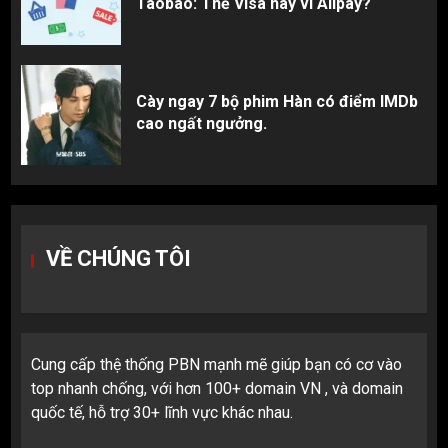
Taobao: Thẻ Visa hay ví Alipay?
Cày ngay 7 bộ phim Hàn có điểm IMDb
cao ngất ngưởng.
VỀ CHÚNG TÔI
Cung cấp thệ thống PBN mạnh mẽ giúp bạn có cơ vào
top nhanh chống, với hơn 100+ domain VN , và domain
quốc tế, hỗ trợ 30+ lĩnh vực khác nhau.