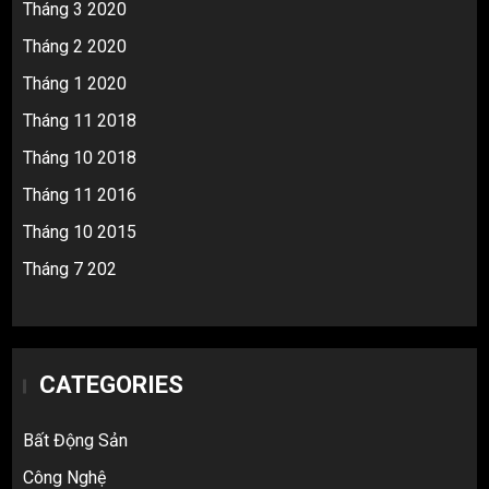
Tháng 3 2020
Tháng 2 2020
Tháng 1 2020
Tháng 11 2018
Tháng 10 2018
Tháng 11 2016
Tháng 10 2015
Tháng 7 202
CATEGORIES
Bất Động Sản
Công Nghệ