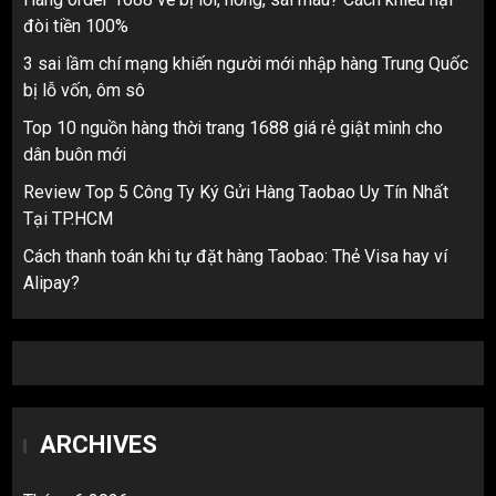
đòi tiền 100%
3 sai lầm chí mạng khiến người mới nhập hàng Trung Quốc
bị lỗ vốn, ôm sô
Top 10 nguồn hàng thời trang 1688 giá rẻ giật mình cho
dân buôn mới
Review Top 5 Công Ty Ký Gửi Hàng Taobao Uy Tín Nhất
Tại TP.HCM
Cách thanh toán khi tự đặt hàng Taobao: Thẻ Visa hay ví
Alipay?
ARCHIVES