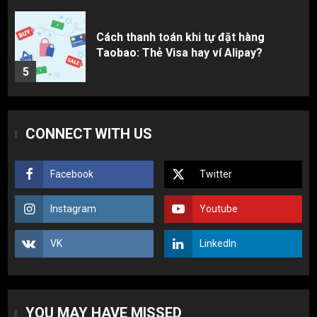
Cách thanh toán khi tự đặt hàng
Taobao: Thẻ Visa hay ví Alipay?
5
Hàng order 1688 về bị lỗi, hỏng, sai
CONNECT WITH US
màu? Cách khiếu nại đòi tiền 100%
1
Facebook
Twitter
3 sai lầm chí mạng khiến người mới
Instagram
Youtube
nhập hàng Trung Quốc bị lỗ vốn, ôm sô
2
VK
LinkedIn
Top 10 nguồn hàng thời trang 1688 giá
rẻ giật mình cho dân buôn mới
YOU MAY HAVE MISSED