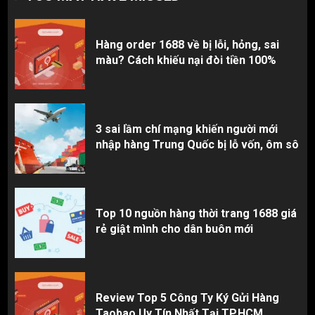
3
Hàng order 1688 về bị lỗi, hỏng, sai
màu? Cách khiếu nại đòi tiền 100%
3 sai lầm chí mạng khiến người mới
nhập hàng Trung Quốc bị lỗ vốn, ôm sô
Top 10 nguồn hàng thời trang 1688 giá
rẻ giật mình cho dân buôn mới
Review Top 5 Công Ty Ký Gửi Hàng
Taobao Uy Tín Nhất Tại TP.HCM