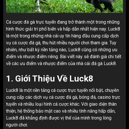
Cá cược đá gà trực tuyến đang trở thành một trong những
hình thức giải trí phổ biến và hấp dẫn nhất hiện nay. Luck8
là một trong những nhà cái uy tín hàng đầu cung cấp dịch
vụ cá cược đá gà, thu hút nhiều người chơi tham gia. Tuy
nhiên, như bất kỳ nền tảng nào, Luck8 cũng có những ưu
điểm và nhược điểm riêng. Bài viết này sẽ đánh giá chi tiết
về các ưu điểm và nhược điểm của nhà cái đá gà Luck8.
1. Giới Thiệu Về Luck8
Luck8 là một nền tảng cá cược trực tuyến nổi bật, chuyên
cung cấp các dịch vụ cá cược đá gà, bóng đá, casino trực
tuyến và nhiều loại hình cá cược khác. Với giao diện thân
thiện, hệ thống bảo mật cao và nhiều tính năng hấp dẫn,
Luck8 đã khẳng định được vị thế của mình trong lòng
người chơi.