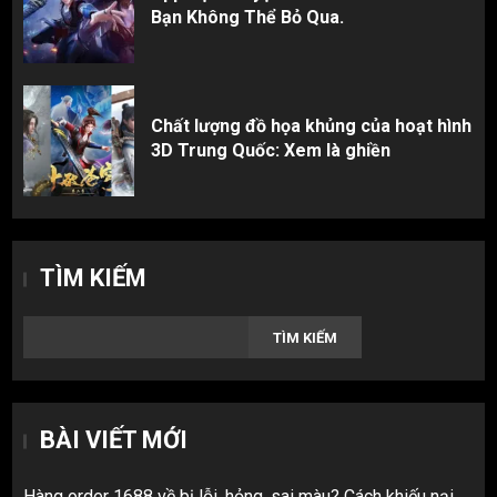
Bạn Không Thể Bỏ Qua.
Chất lượng đồ họa khủng của hoạt hình
3D Trung Quốc: Xem là ghiền
TÌM KIẾM
TÌM KIẾM
BÀI VIẾT MỚI
Hàng order 1688 về bị lỗi, hỏng, sai màu? Cách khiếu nại