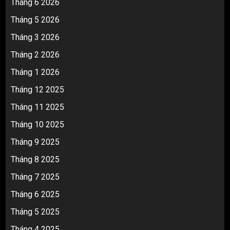
Tháng 6 2026
Tháng 5 2026
Tháng 3 2026
Tháng 2 2026
Tháng 1 2026
Tháng 12 2025
Tháng 11 2025
Tháng 10 2025
Tháng 9 2025
Tháng 8 2025
Tháng 7 2025
Tháng 6 2025
Tháng 5 2025
Tháng 4 2025