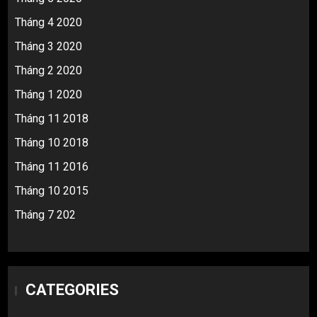
Tháng 4 2020
Tháng 3 2020
Tháng 2 2020
Tháng 1 2020
Tháng 11 2018
Tháng 10 2018
Tháng 11 2016
Tháng 10 2015
Tháng 7 202
CATEGORIES