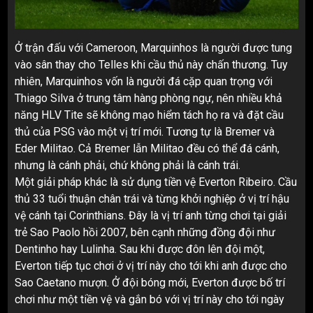
Ở trận đấu với Cameroon, Marquinhos là người được tung
vào sân thay cho Telles khi cầu thủ này chấn thương. Tuy
nhiên, Marquinhos vốn là người đá cặp quan trọng với
Thiago Silva ở trung tâm hàng phòng ngự, nên nhiều khả
năng HLV Tite sẽ không mạo hiểm tách họ ra và đặt cầu
thủ của PSG vào một vị trí mới. Tương tự là Bremer và
Eder Militao. Cả Bremer lẫn Militao đều có thể đá cánh,
nhưng là cánh phải, chứ không phải là cánh trái.
Một giải pháp khác là sử dụng tiền vệ Everton Ribeiro. Cầu
thủ 33 tuổi thuận chân trái và từng khởi nghiệp ở vị trí hậu
vệ cánh tại Corinthians. Đây là vị trí anh từng chơi tại giải
trẻ Sao Paolo hồi 2007, bên cạnh những đồng đội như
Dentinho hay Lulinha. Sau khi được đôn lên đội một,
Everton tiếp tục chơi ở vị trí này cho tới khi anh được cho
Sao Caetano mượn. Ở đội bóng mới, Everton được bố trí
chơi như một tiền vệ và gắn bó với vị trí này cho tới ngày