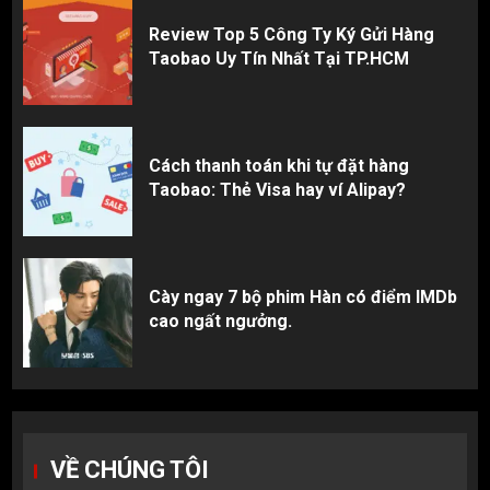
Review Top 5 Công Ty Ký Gửi Hàng
Taobao Uy Tín Nhất Tại TP.HCM
Cách thanh toán khi tự đặt hàng
Taobao: Thẻ Visa hay ví Alipay?
Cày ngay 7 bộ phim Hàn có điểm IMDb
cao ngất ngưởng.
VỀ CHÚNG TÔI