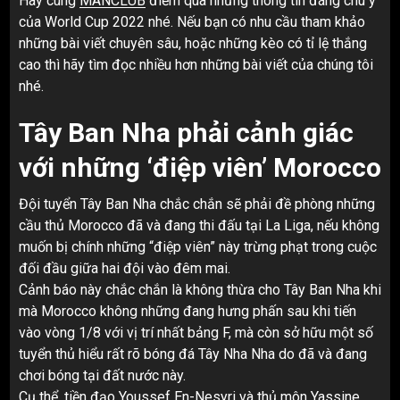
Hãy cùng
MANCLUB
điểm qua những thông tin đáng chú ý
của World Cup 2022 nhé. Nếu bạn có nhu cầu tham khảo
những bài viết chuyên sâu, hoặc những kèo có tỉ lệ thắng
cao thì hãy tìm đọc nhiều hơn những bài viết của chúng tôi
nhé.
Tây Ban Nha phải cảnh giác
với những ‘điệp viên’ Morocco
Đội tuyển Tây Ban Nha chắc chắn sẽ phải đề phòng những
cầu thủ Morocco đã và đang thi đấu tại La Liga, nếu không
muốn bị chính những “điệp viên” này trừng phạt trong cuộc
đối đầu giữa hai đội vào đêm mai.
Cảnh báo này chắc chắn là không thừa cho Tây Ban Nha khi
mà Morocco không những đang hưng phấn sau khi tiến
vào vòng 1/8 với vị trí nhất bảng F, mà còn sở hữu một số
tuyển thủ hiểu rất rõ bóng đá Tây Nha Nha do đã và đang
chơi bóng tại đất nước này.
Cụ thể, tiền đạo Youssef En-Nesyri và thủ môn Yassine