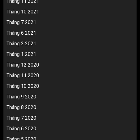
Tháng 11 2021
Tháng 10 2021
Tháng 7 2021
Tháng 6 2021
Tháng 2 2021
Tháng 1 2021
Tháng 12 2020
Tháng 11 2020
Tháng 10 2020
Tháng 9 2020
Tháng 8 2020
Tháng 7 2020
Tháng 6 2020
Tháng 5 2020