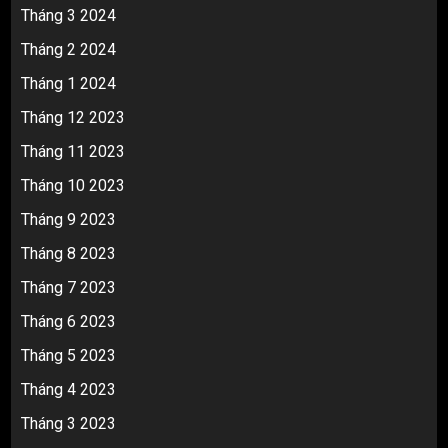
Tháng 3 2024
Tháng 2 2024
Tháng 1 2024
Tháng 12 2023
Tháng 11 2023
Tháng 10 2023
Tháng 9 2023
Tháng 8 2023
Tháng 7 2023
Tháng 6 2023
Tháng 5 2023
Tháng 4 2023
Tháng 3 2023