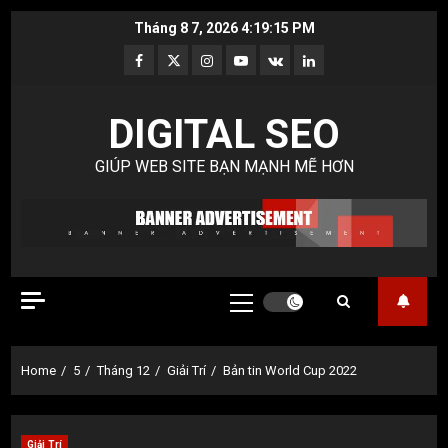
Skip
Tháng 8 7, 2026
4:19:16 PM
to
Facebook
Twitter
Instagram
Youtube
VK
LinkedIn
content
DIGITAL SEO
GIÚP WEB SITE BẠN MẠNH MẼ HƠN
Primary
Menu
Home
5
Tháng 12
Giải Trí
Bản tin World Cup 2022
Giải Trí