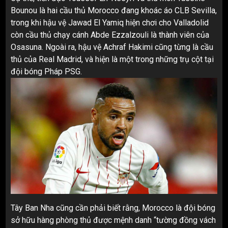
Bounou là hai cầu thủ Morocco đang khoác áo CLB Sevilla,
trong khi hậu vệ Jawad El Yamiq hiện chơi cho Valladolid
còn cầu thủ chạy cánh Abde Ezzalzouli là thành viên của
Osasuna. Ngoài ra, hậu vệ Achraf Hakimi cũng từng là cầu
thủ của Real Madrid, và hiện là một trong những trụ cột tại
đội bóng Pháp PSG.
Tây Ban Nha cũng cần phải biết rằng, Morocco là đội bóng
sở hữu hàng phòng thủ được mệnh danh “tường đồng vách