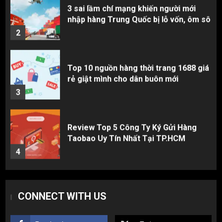
Top 10 nguồn hàng thời trang 1688 giá
rẻ giật mình cho dân buôn mới
3
Review Top 5 Công Ty Ký Gửi Hàng
Taobao Uy Tín Nhất Tại TP.HCM
4
Cách thanh toán khi tự đặt hàng
Taobao: Thẻ Visa hay ví Alipay?
5
Hàng order 1688 về bị lỗi, hỏng, sai
CONNECT WITH US
màu? Cách khiếu nại đòi tiền 100%
1