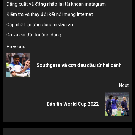
Đăng xuất và đăng nhập lại tài khoản instagram
Kiểm tra và thay đổi kết nối mạng internet.
Cập nhật lại ứng dụng instagram.
Gỡ và cài đặt lại ứng dụng.
Post
Previous
navigation
Pr
Southgate và cơn đau đầu từ hai cánh
pos
Next
Next
Bản tin World Cup 2022
post: