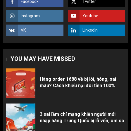
Facebook
Twitter
3 sai lầm chí mạng khiến người mới
Instagram
Youtube
nhập hàng Trung Quốc bị lỗ vốn, ôm sô
2
VK
LinkedIn
Top 10 nguồn hàng thời trang 1688 giá
rẻ giật mình cho dân buôn mới
YOU MAY HAVE MISSED
3
Hàng order 1688 về bị lỗi, hỏng, sai
màu? Cách khiếu nại đòi tiền 100%
3 sai lầm chí mạng khiến người mới
nhập hàng Trung Quốc bị lỗ vốn, ôm sô