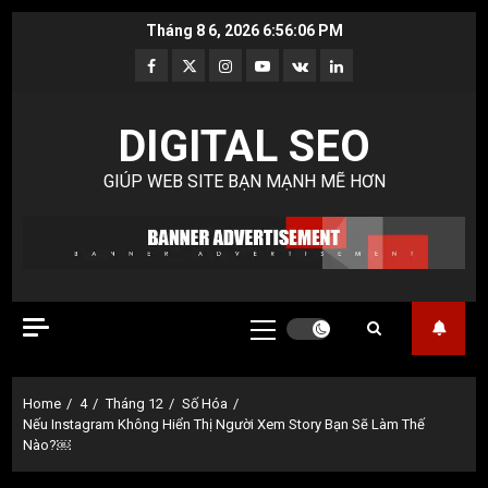
Skip
Tháng 8 6, 2026
6:56:07 PM
to
Facebook
Twitter
Instagram
Youtube
VK
LinkedIn
content
DIGITAL SEO
GIÚP WEB SITE BẠN MẠNH MẼ HƠN
Primary
Menu
Home
4
Tháng 12
Số Hóa
Nếu Instagram Không Hiển Thị Người Xem Story Bạn Sẽ Làm Thế
Nào?￼