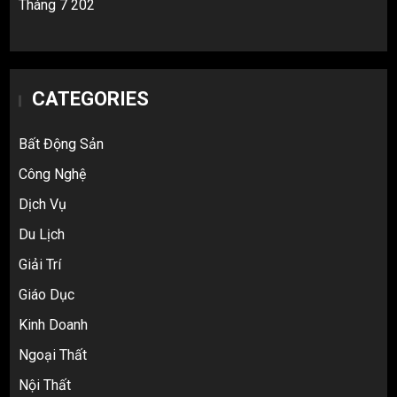
Tháng 7 202
CATEGORIES
Bất Động Sản
Công Nghệ
Dịch Vụ
Du Lịch
Giải Trí
Top 10 nguồn hàng thời trang 1688 giá
Giáo Dục
rẻ giật mình cho dân buôn mới
3
Kinh Doanh
Ngoại Thất
Nội Thất
Review Top 5 Công Ty Ký Gửi Hàng