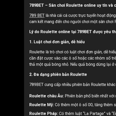
789BET – Sân chơi Roulette online uy tín và 
789 BET
là nhà cái cá cược trực tuyến hoạt độn
cam kết mang đến cho người chơi một sân chơi R
Lý do Roulette online tại 789BET được yêu th
1. Luật chơi đơn giản, dễ hiểu
Roulette là trò chơi có luật chơi đơn giản, dễ hi
cần đặt cược vào các ô số hoặc các nhóm số trê
thả một quả bóng nhỏ. Nếu quả bóng dừng lại ở 
2. Đa dạng phiên bản Roulette
789BET cung cấp nhiều phiên bản Roulette khác 
Roulette châu Âu:
Phiên bản phổ biến nhất với 
Roulette Mỹ:
Có thêm một ô số 00, tăng thêm sự
Roulette Pháp:
Có thêm luật “La Partage” và “En