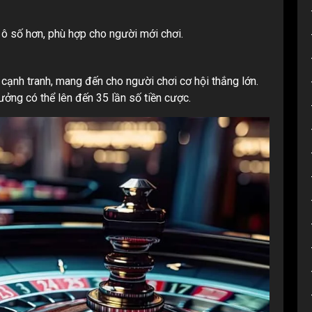
 ô số hơn, phù hợp cho người mới chơi.
t cạnh tranh, mang đến cho người chơi cơ hội thắng lớn.
hưởng có thể lên đến 35 lần số tiền cược.