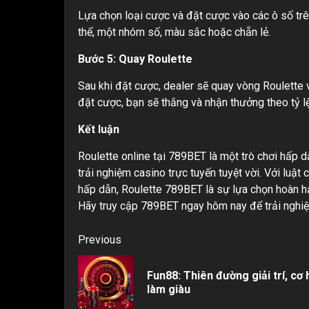
Lựa chọn loại cược và đặt cược vào các ô số tr
thể, một nhóm số, màu sắc hoặc chẵn lẻ.
Bước 5: Quay Roulette
Sau khi đặt cược, dealer sẽ quay vòng Roulette
đặt cược, bạn sẽ thắng và nhận thưởng theo tỷ l
Kết luận
Roulette online tại 789BET là một trò chơi hấp 
trải nghiệm casino trực tuyến tuyệt vời. Với luật 
hấp dẫn, Roulette 789BET là sự lựa chọn hoàn h
Hãy truy cập 789BET ngay hôm nay để trải nghi
Post
Previous
navigation
Fun88: Thiên đường giải trí, cơ 
làm giàu