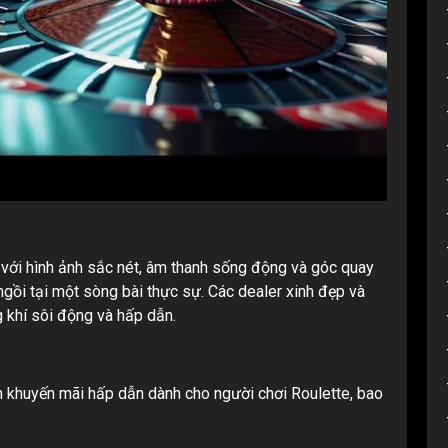
với hình ảnh sắc nét, âm thanh sống động và góc quay
ồi tại một sòng bài thực sự. Các dealer xinh đẹp và
 khí sôi động và hấp dẫn.
 khuyến mãi hấp dẫn dành cho người chơi Roulette, bao