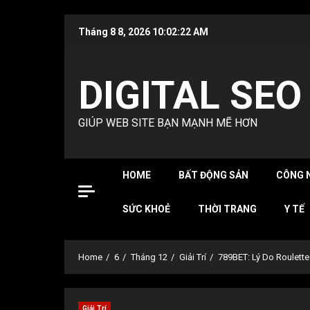
Skip
Tháng 8 8, 2026
10:02:23 AM
to
content
DIGITAL SEO
GIÚP WEB SITE BẠN MẠNH MẼ HƠN
HOME
BẤT ĐỘNG SẢN
CÔNG 
SỨC KHOẺ
THỜI TRANG
Y TẾ
Home
6
Tháng 12
Giải Trí
789BET: Lý Do Roulette
Giải Trí