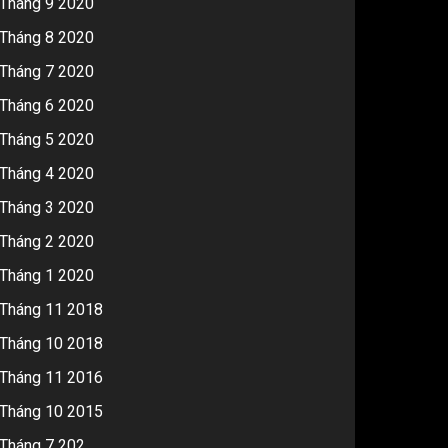
Tháng 9 2020
Tháng 8 2020
Tháng 7 2020
Tháng 6 2020
Tháng 5 2020
Tháng 4 2020
Tháng 3 2020
Tháng 2 2020
Tháng 1 2020
Tháng 11 2018
Tháng 10 2018
Tháng 11 2016
Tháng 10 2015
Tháng 7 202