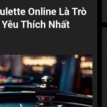
lette Online Là Trò
 Yêu Thích Nhất