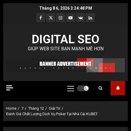
Skip
Tháng 8 6, 2026
3:24:49 PM
to
Facebook
Twitter
Instagram
Youtube
VK
LinkedIn
content
DIGITAL SEO
GIÚP WEB SITE BẠN MẠNH MẼ HƠN
Primary
Menu
Home
7
Tháng 12
Giải Trí
Đánh Giá Chất Lượng Dịch Vụ Poker Tại Nhà Cái KUBET