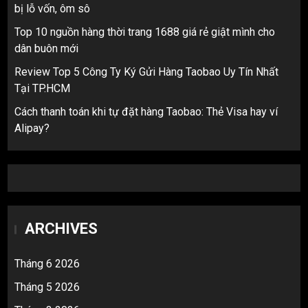
bị lỗ vốn, ôm sô
Top 10 nguồn hàng thời trang 1688 giá rẻ giật mình cho
dân buôn mới
Review Top 5 Công Ty Ký Gửi Hàng Taobao Uy Tín Nhất
Tại TP.HCM
Cách thanh toán khi tự đặt hàng Taobao: Thẻ Visa hay ví
Alipay?
ARCHIVES
Tháng 6 2026
Tháng 5 2026