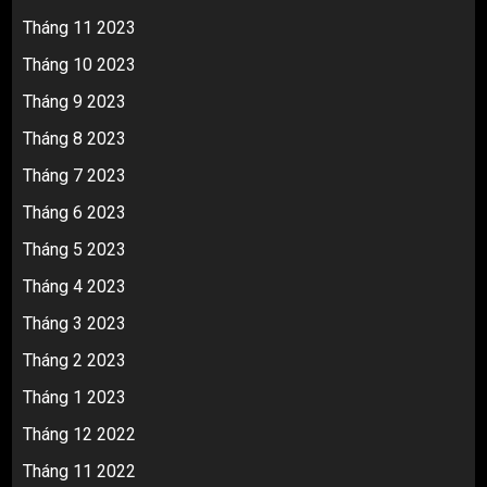
Tháng 11 2023
Tháng 10 2023
Tháng 9 2023
Tháng 8 2023
Tháng 7 2023
Tháng 6 2023
Tháng 5 2023
Tháng 4 2023
Tháng 3 2023
Tháng 2 2023
Tháng 1 2023
Tháng 12 2022
Tháng 11 2022