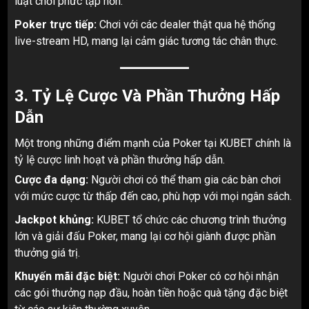
luật chơi phức tạp hơn.
Poker trực tiếp:
Chơi với các dealer thật qua hệ thống
live-stream HD, mang lại cảm giác tương tác chân thực.
3. Tỷ Lệ Cược Và Phần Thưởng Hấp
Dẫn
Một trong những điểm mạnh của Poker tại KUBET chính là
tỷ lệ cược linh hoạt và phần thưởng hấp dẫn.
Cược đa dạng:
Người chơi có thể tham gia các bàn chơi
với mức cược từ thấp đến cao, phù hợp với mọi ngân sách.
Jackpot khủng:
KUBET tổ chức các chương trình thưởng
lớn và giải đấu Poker, mang lại cơ hội giành được phần
thưởng giá trị.
Khuyến mãi đặc biệt:
Người chơi Poker có cơ hội nhận
các gói thưởng nạp đầu, hoàn tiền hoặc quà tặng đặc biệt