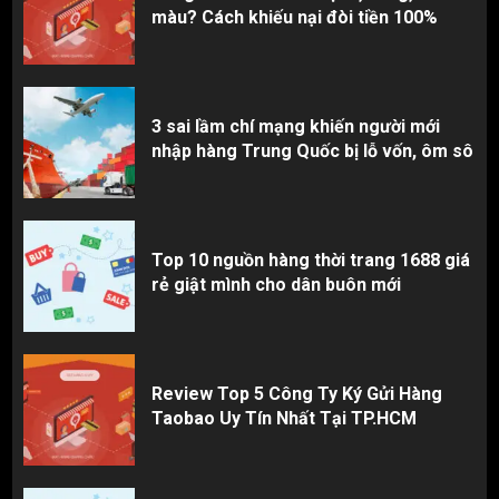
màu? Cách khiếu nại đòi tiền 100%
3 sai lầm chí mạng khiến người mới
nhập hàng Trung Quốc bị lỗ vốn, ôm sô
Top 10 nguồn hàng thời trang 1688 giá
rẻ giật mình cho dân buôn mới
Review Top 5 Công Ty Ký Gửi Hàng
Taobao Uy Tín Nhất Tại TP.HCM