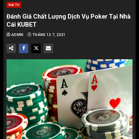
Giải Trí
Đánh Giá Chất Lượng Dịch Vụ Poker Tại Nhà
Cái KUBET
ADMIN
THÁNG 12 7, 2021