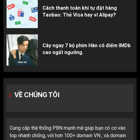
Cách thanh toán khi tự đặt hàng
Taobao: Thẻ Visa hay ví Alipay?
Cày ngay 7 bộ phim Hàn có điểm IMDb
cao ngất ngưởng.
VỀ CHÚNG TÔI
Cung cấp thệ thống PBN mạnh mẽ giúp bạn có cơ vào
top nhanh chống, với hơn 100+ domain VN , và domain