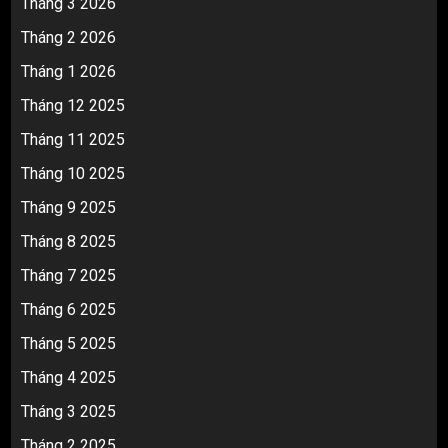
Tháng 3 2026
Tháng 2 2026
Tháng 1 2026
Tháng 12 2025
Tháng 11 2025
Tháng 10 2025
Tháng 9 2025
Tháng 8 2025
Tháng 7 2025
Tháng 6 2025
Tháng 5 2025
Tháng 4 2025
Tháng 3 2025
Tháng 2 2025