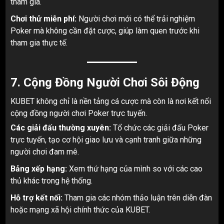
tham gia.
Chơi thử miễn phí:
Người chơi mới có thể trải nghiệm
Poker mà không cần đặt cược, giúp làm quen trước khi
tham gia thực tế.
7. Cộng Đồng Người Chơi Sôi Động
KUBET không chỉ là nền tảng cá cược mà còn là nơi kết nối
cộng đồng người chơi Poker trực tuyến.
Các giải đấu thường xuyên:
Tổ chức các giải đấu Poker
trực tuyến, tạo cơ hội giao lưu và cạnh tranh giữa những
người chơi đam mê.
Bảng xếp hạng:
Xem thứ hạng của mình so với các cao
thủ khác trong hệ thống.
Hỗ trợ kết nối:
Tham gia các nhóm thảo luận trên diễn đàn
hoặc mạng xã hội chính thức của KUBET.