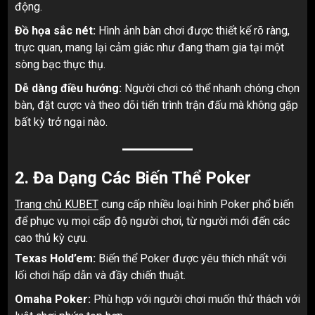
động.
Đồ họa sắc nét:
Hình ảnh bàn chơi được thiết kế rõ ràng,
trực quan, mang lại cảm giác như đang tham gia tại một
sòng bạc thực thụ.
Dễ dàng điều hướng:
Người chơi có thể nhanh chóng chọn
bàn, đặt cược và theo dõi tiến trình trận đấu mà không gặp
bất kỳ trở ngại nào.
2. Đa Dạng Các Biến Thể Poker
Trang chủ KUBET
cung cấp nhiều loại hình Poker phổ biến
để phục vụ mọi cấp độ người chơi, từ người mới đến các
cao thủ kỳ cựu.
Texas Hold’em:
Biến thể Poker được yêu thích nhất với
lối chơi hấp dẫn và đầy chiến thuật.
Omaha Poker:
Phù hợp với người chơi muốn thử thách với