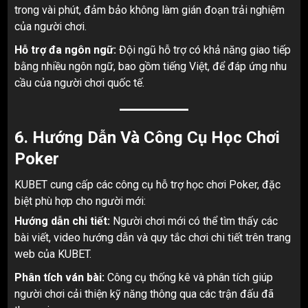
trong vài phút, đảm bảo không làm gián đoạn trải nghiệm
của người chơi.
Hỗ trợ đa ngôn ngữ:
Đội ngũ hỗ trợ có khả năng giao tiếp
bằng nhiều ngôn ngữ, bao gồm tiếng Việt, để đáp ứng nhu
cầu của người chơi quốc tế.
6. Hướng Dẫn Và Công Cụ Học Chơi
Poker
KUBET cung cấp các công cụ hỗ trợ học chơi Poker, đặc
biệt phù hợp cho người mới:
Hướng dẫn chi tiết:
Người chơi mới có thể tìm thấy các
bài viết, video hướng dẫn và quy tắc chơi chi tiết trên trang
web của KUBET.
Phân tích ván bài:
Công cụ thống kê và phân tích giúp
người chơi cải thiện kỹ năng thông qua các trận đấu đã