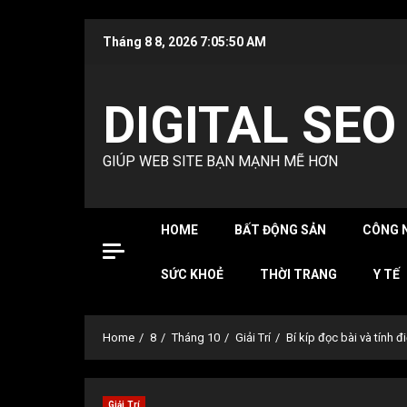
Skip
Tháng 8 8, 2026
7:05:51 AM
to
content
DIGITAL SEO
GIÚP WEB SITE BẠN MẠNH MẼ HƠN
HOME
BẤT ĐỘNG SẢN
CÔNG 
SỨC KHOẺ
THỜI TRANG
Y TẾ
Home
8
Tháng 10
Giải Trí
Bí kíp đọc bài và tính 
Giải Trí