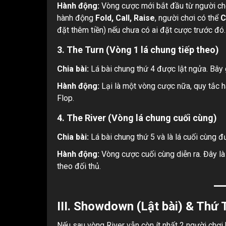
Hành động:
Vòng cược mới bắt đầu từ người chơi 
hành động
Fold, Call, Raise
, người chơi có thể
C
đặt thêm tiền) nếu chưa có ai đặt cược trước đó.
3. The Turn (Vòng 1 lá chung tiếp theo)
Chia bài:
Lá bài chung thứ 4 được lật ngửa. Bây g
Hành động:
Lại là một vòng cược nữa, quy tắc h
Flop.
4. The River (Vòng lá chung cuối cùng)
Chia bài:
Lá bài chung thứ 5 và là lá cuối cùng đ
Hành động:
Vòng cược cuối cùng diễn ra. Đây là
theo đối thủ.
III. Showdown (Lật bài) & Thứ
Nếu sau vòng River vẫn còn ít nhất 2 người chơi