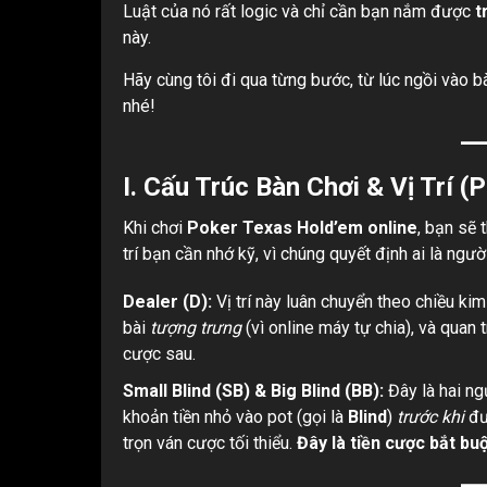
Luật của nó rất logic và chỉ cần bạn nắm được
t
này.
Hãy cùng tôi đi qua từng bước, từ lúc ngồi vào bà
nhé!
I. Cấu Trúc Bàn Chơi & Vị Trí 
Khi chơi
Poker Texas Hold’em online
, bạn sẽ 
trí bạn cần nhớ kỹ, vì chúng quyết định ai là ngư
Dealer (D):
Vị trí này luân chuyển theo chiều ki
bài
tượng trưng
(vì online máy tự chia), và quan 
cược sau.
Small Blind (SB) & Big Blind (BB):
Đây là hai ng
khoản tiền nhỏ vào pot (gọi là
Blind
)
trước khi
đượ
trọn ván cược tối thiểu.
Đây là tiền cược bắt bu