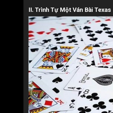
II. Trình Tự Một Ván Bài Texa