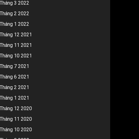
Tháng 3 2022
Tháng 2 2022
Tháng 1 2022
Tháng 12 2021
Tháng 11 2021
Tháng 10 2021
Tháng 7 2021
Tháng 6 2021
Tháng 2 2021
Tháng 1 2021
Tháng 12 2020
Tháng 11 2020
Tháng 10 2020