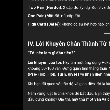
Two Pair (Hai đôi):
2 cặp đôi (ví dụ: Đôi 9 và đô
One Pair (Một đôi):
1 cặp đôi.
High Card (Bài lẻ):
Không có sự kết hợp nào, chỉ
IV. Lời Khuyên Chân Thành Từ
“Tôi nên làm gì đầu tiên?”
Lời khuyên của tôi:
Hãy tìm một ứng dụng Poker
khoảng 50-100 ván. Đừng quan tâm thắng thua. M
(Pre-Flop, Flop, Turn, River)
và
nhận diện nha
Khi bạn đã quen với tốc độ và giao diện, đó là lú
Nắm vững luật là chìa khóa để bắt đầu. Bạn thấ
đầu đúng không?
Giờ thì, hãy thử một ván và 