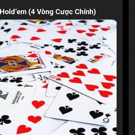
s Hold’em (4 Vòng Cược Chính)