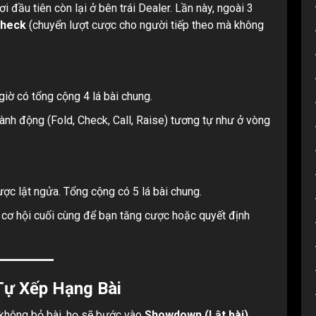
đầu tiên còn lại ở bên trái Dealer. Lần này, ngoài 3
heck
(chuyển lượt cược cho người tiếp theo mà không
iờ có tổng cộng 4 lá bài chung.
ành động (Fold, Check, Call, Raise) tương tự như ở vòng
ược lật ngửa. Tổng cộng có 5 lá bài chung.
 cơ hội cuối cùng để bạn tăng cược hoặc quyết định
 Tự Xếp Hạng Bài
 không bỏ bài, họ sẽ bước vào
Showdown (Lật bài)
.