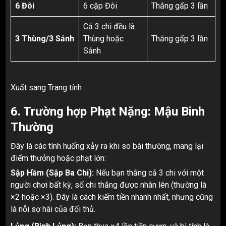
6 Đôi
6 cặp Đôi
Thắng gấp 3 lần
Cả 3 chi đều là
3 Thùng/3 Sảnh
Thùng hoặc
Thắng gấp 3 lần
Sảnh
Xuất sang Trang tính
6. Trường hợp Phạt Nặng: Mậu Binh
Thường
Đây là các tình huống xảy ra khi so bài thường, mang lại
điểm thưởng hoặc phạt lớn:
Sập Hầm (Sập Ba Chi):
Nếu bạn thắng cả 3 chi với một
người chơi bất kỳ, số chi thắng được nhân lên (thường là
×2 hoặc ×3). Đây là cách kiếm tiền nhanh nhất, nhưng cũng
là nỗi sợ hãi của đối thủ.