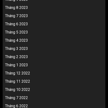
Tháng 8 2023
Tháng 7 2023
Tháng 6 2023
Tháng 5 2023
Tháng 4 2023
Tháng 3 2023
Tháng 2 2023
Tháng 1 2023
Tháng 12 2022
Tháng 11 2022
Tháng 10 2022
Tháng 7 2022
Tháng 6 2022