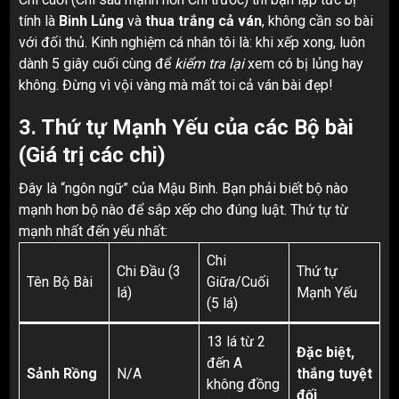
tính là
Binh Lủng
và
thua trắng cả ván
, không cần so bài
với đối thủ. Kinh nghiệm cá nhân tôi là: khi xếp xong, luôn
dành 5 giây cuối cùng để
kiểm tra lại
xem có bị lủng hay
không. Đừng vì vội vàng mà mất toi cả ván bài đẹp!
3. Thứ tự Mạnh Yếu của các Bộ bài
(Giá trị các chi)
Đây là “ngôn ngữ” của Mậu Binh. Bạn phải biết bộ nào
mạnh hơn bộ nào để sắp xếp cho đúng luật. Thứ tự từ
mạnh nhất đến yếu nhất:
Chi
Chi Đầu (3
Thứ tự
Tên Bộ Bài
Giữa/Cuối
lá)
Mạnh Yếu
(5 lá)
13 lá từ 2
Đặc biệt,
đến A
Sảnh Rồng
N/A
thắng tuyệt
không đồng
đối