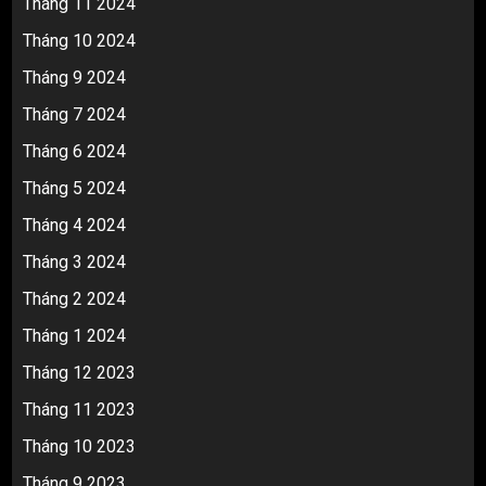
Tháng 11 2024
Tháng 10 2024
Tháng 9 2024
Tháng 7 2024
Tháng 6 2024
Tháng 5 2024
Tháng 4 2024
Tháng 3 2024
Tháng 2 2024
Tháng 1 2024
Tháng 12 2023
Tháng 11 2023
Tháng 10 2023
Tháng 9 2023