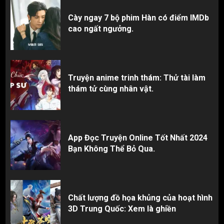
Cày ngay 7 bộ phim Hàn có điểm IMDb
cao ngất ngưởng.
Truyện anime trinh thám: Thử tài làm
thám tử cùng nhân vật.
App Đọc Truyện Online Tốt Nhất 2024
Bạn Không Thể Bỏ Qua.
Chất lượng đồ họa khủng của hoạt hình
3D Trung Quốc: Xem là ghiền