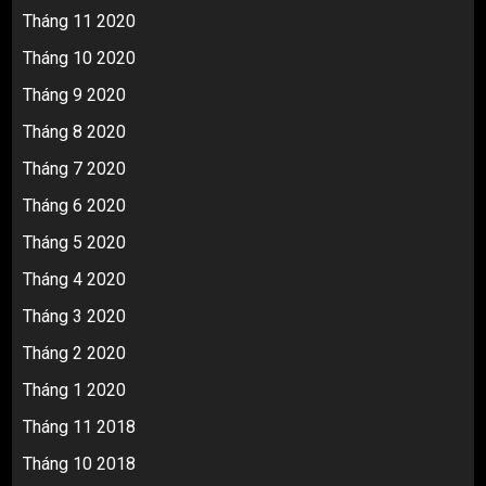
Tháng 11 2020
Tháng 10 2020
Tháng 9 2020
Tháng 8 2020
Tháng 7 2020
Tháng 6 2020
Tháng 5 2020
Tháng 4 2020
Tháng 3 2020
Tháng 2 2020
Tháng 1 2020
Tháng 11 2018
Tháng 10 2018