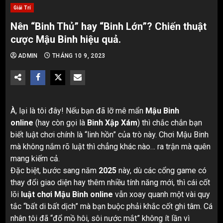
Giải Trí
Nên “Binh Thủ” hay “Binh Lớn”? Chiến thuật
cược Mậu Binh hiệu quả.
ADMIN
THÁNG 10 9, 2023
À, lại là tôi đây! Nếu bạn đã lỡ mê mẩn
Mậu Binh
online
(hay còn gọi là
Binh Xập Xám
) thì chắc chắn bạn
biết luật chơi chính là “linh hồn” của trò này. Chơi Mậu Binh
mà không nắm rõ luật thì chẳng khác nào… ra trận mà quên
mang kiếm cả.
Đặc biệt, bước sang năm
2025
này, dù các cổng game có
thay đổi giao diện hay thêm nhiều tính năng mới, thì cái cốt
lõi
luật chơi Mậu Binh online
vẫn xoay quanh một vài quy
tắc “bất di bất dịch” mà bạn buộc phải khắc cốt ghi tâm. Cá
nhân tôi đã “đổ mồ hôi, sôi nước mắt” không ít lần vì