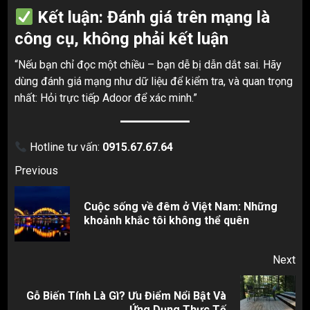
Kết luận: Đánh giá trên mạng là
công cụ, không phải kết luận
“Nếu bạn chỉ đọc một chiều – bạn dễ bị dẫn dắt sai. Hãy
dùng đánh giá mạng như dữ liệu để kiểm tra, và quan trọng
nhất: Hỏi trực tiếp Adoor để xác minh.”
Hotline tư vấn:
0915.67.67.64
Post
Previous
navigation
Cuộc sống về đêm ở Việt Nam: Những
Pr
khoảnh khắc tôi không thể quên
pos
Next
Gỗ Biến Tính Là Gì? Ưu Điểm Nổi Bật Và
Next
Ứng Dụng Thực Tế