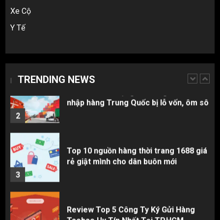
màu? Cách khiếu nại đòi tiền 100%
Xe Cộ
1
Y Tế
3 sai lầm chí mạng khiến người mới
nhập hàng Trung Quốc bị lỗ vốn, ôm sô
TRENDING NEWS
2
Top 10 nguồn hàng thời trang 1688 giá
rẻ giật mình cho dân buôn mới
3
Review Top 5 Công Ty Ký Gửi Hàng
Taobao Uy Tín Nhất Tại TP.HCM
4