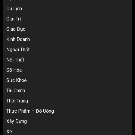
Du Lịch
Giải Trí
Top 10 nguồn hàng thời trang 1688 giá
Giáo Dục
rẻ giật mình cho dân buôn mới
3
Kinh Doanh
Ngoại Thất
Nội Thất
Review Top 5 Công Ty Ký Gửi Hàng
Taobao Uy Tín Nhất Tại TP.HCM
Số Hóa
4
Sức Khoẻ
Tài Chính
Cách thanh toán khi tự đặt hàng
Thời Trang
Taobao: Thẻ Visa hay ví Alipay?
Thực Phẩm – Đồ Uống
5
Xây Dựng
Xe
Hàng order 1688 về bị lỗi, hỏng, sai