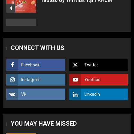
Cách thanh toán khi tự đặt hàng
Taobao: Thẻ Visa hay ví Alipay?
5
Hàng order 1688 về bị lỗi, hỏng, sai
CONNECT WITH US
màu? Cách khiếu nại đòi tiền 100%
1
Facebook
Twitter
3 sai lầm chí mạng khiến người mới
Instagram
Youtube
nhập hàng Trung Quốc bị lỗ vốn, ôm sô
2
VK
LinkedIn
Top 10 nguồn hàng thời trang 1688 giá
rẻ giật mình cho dân buôn mới
YOU MAY HAVE MISSED
3