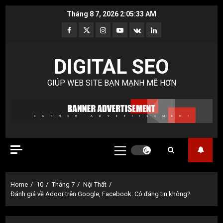
Skip
Tháng 8 7, 2026
2:05:33 AM
to
Facebook
Twitter
Instagram
Youtube
VK
LinkedIn
content
DIGITAL SEO
GIÚP WEB SITE BẠN MẠNH MẼ HƠN
Primary
Menu
Home
10
Tháng 7
Nội Thất
Đánh giá về Adoor trên Google, Facebook: Có đáng tin không?