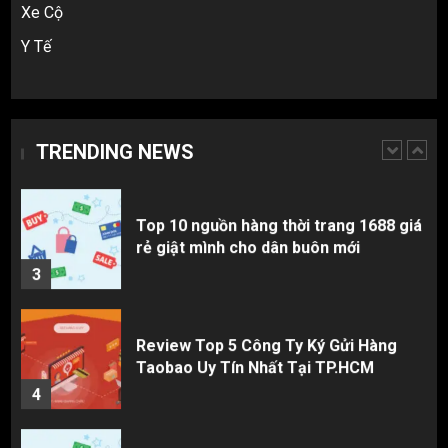
màu? Cách khiếu nại đòi tiền 100%
Xe Cộ
1
Y Tế
3 sai lầm chí mạng khiến người mới
nhập hàng Trung Quốc bị lỗ vốn, ôm sô
TRENDING NEWS
2
Top 10 nguồn hàng thời trang 1688 giá
rẻ giật mình cho dân buôn mới
3
Review Top 5 Công Ty Ký Gửi Hàng
Taobao Uy Tín Nhất Tại TP.HCM
4