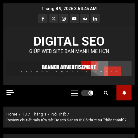
Skip
Tháng 8 9, 2026
3:54:46 AM
to
Facebook
Twitter
Instagram
Youtube
VK
LinkedIn
content
DIGITAL SEO
GIÚP WEB SITE BẠN MẠNH MẼ HƠN
Primary
Menu
Home
13
Tháng 1
Nội Thất
Review chi tiết máy rửa bát Bosch Series 8: Có thực sự “thần thánh”?