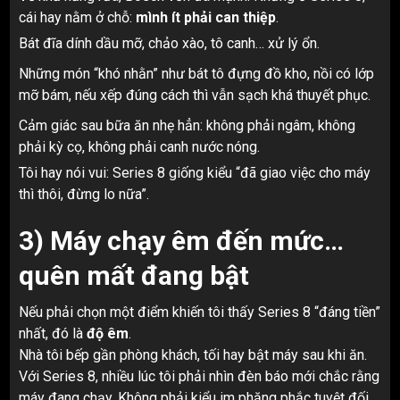
cái hay nằm ở chỗ:
mình ít phải can thiệp
.
Bát đĩa dính dầu mỡ, chảo xào, tô canh… xử lý ổn.
Những món “khó nhằn” như bát tô đựng đồ kho, nồi có lớp
mỡ bám, nếu xếp đúng cách thì vẫn sạch khá thuyết phục.
Cảm giác sau bữa ăn nhẹ hẳn: không phải ngâm, không
phải kỳ cọ, không phải canh nước nóng.
Tôi hay nói vui: Series 8 giống kiểu “đã giao việc cho máy
thì thôi, đừng lo nữa”.
3) Máy chạy êm đến mức…
quên mất đang bật
Nếu phải chọn một điểm khiến tôi thấy Series 8 “đáng tiền”
nhất, đó là
độ êm
.
Nhà tôi bếp gần phòng khách, tối hay bật máy sau khi ăn.
Với Series 8, nhiều lúc tôi phải nhìn đèn báo mới chắc rằng
máy đang chạy. Không phải kiểu im phăng phắc tuyệt đối,