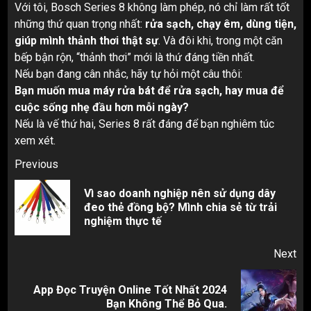
Với tôi, Bosch Series 8 không làm phép, nó chỉ làm rất tốt
những thứ quan trọng nhất:
rửa sạch, chạy êm, dùng tiện,
giúp mình thảnh thơi thật sự
. Và đôi khi, trong một căn
bếp bận rộn, “thảnh thơi” mới là thứ đáng tiền nhất.
Nếu bạn đang cân nhắc, hãy tự hỏi một câu thôi:
Bạn muốn mua máy rửa bát để rửa sạch, hay mua để
cuộc sống nhẹ đầu hơn mỗi ngày?
Nếu là vế thứ hai, Series 8 rất đáng để bạn nghiêm túc
xem xét.
Post
Previous
navigation
Vì sao doanh nghiệp nên sử dụng dây
Pr
đeo thẻ đồng bộ? Mình chia sẻ từ trải
pos
nghiệm thực tế
Next
App Đọc Truyện Online Tốt Nhất 2024
Next
Bạn Không Thể Bỏ Qua.
post: