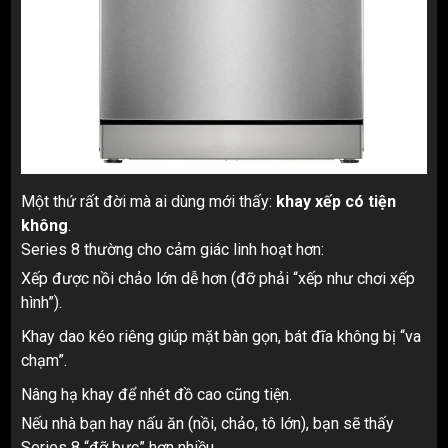
Một thứ rất đời mà ai dùng mới thấy:
khay xếp có tiện
không
.
Series 8 thường cho cảm giác linh hoạt hơn:
Xếp được nồi chảo lớn dễ hơn (đỡ phải “xếp như chơi xếp
hình”).
Khay dao kéo riêng giúp mặt bàn gọn, bát đĩa không bị “va
chạm”.
Nâng hạ khay để nhét đồ cao cũng tiện.
Nếu nhà bạn hay nấu ăn (nồi, chảo, tô lớn), bạn sẽ thấy
Series 8 “đỡ bực” hơn nhiều.