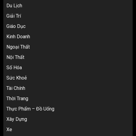
Du Lịch
Giải Trí
Top 10 nguồn hàng thời trang 1688 giá
Giáo Dục
rẻ giật mình cho dân buôn mới
3
Kinh Doanh
Ngoại Thất
Nội Thất
Review Top 5 Công Ty Ký Gửi Hàng
Taobao Uy Tín Nhất Tại TP.HCM
Số Hóa
4
Sức Khoẻ
Tài Chính
Cách thanh toán khi tự đặt hàng
Thời Trang
Taobao: Thẻ Visa hay ví Alipay?
Thực Phẩm – Đồ Uống
5
Xây Dựng
Xe
Hàng order 1688 về bị lỗi, hỏng, sai