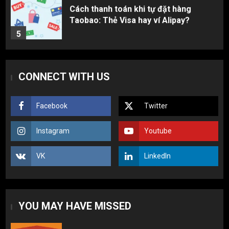
Cách thanh toán khi tự đặt hàng
Taobao: Thẻ Visa hay ví Alipay?
5
Hàng order 1688 về bị lỗi, hỏng, sai
CONNECT WITH US
màu? Cách khiếu nại đòi tiền 100%
1
Facebook
Twitter
3 sai lầm chí mạng khiến người mới
Instagram
Youtube
nhập hàng Trung Quốc bị lỗ vốn, ôm sô
2
VK
LinkedIn
Top 10 nguồn hàng thời trang 1688 giá
rẻ giật mình cho dân buôn mới
YOU MAY HAVE MISSED
3