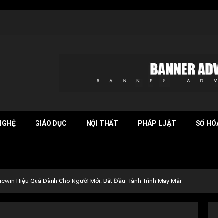
NGHỆ
GIÁO DỤC
NỘI THẤT
PHÁP LUẬT
SỐ HÓ
Ricwin Hiệu Quả Dành Cho Người Mới: Bắt Đầu Hành Trình May Mắn