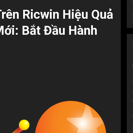
Trên Ricwin Hiệu Quả
ới: Bắt Đầu Hành