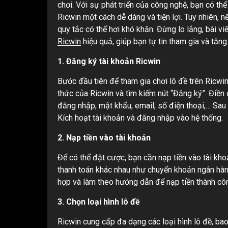
chơi. Với sự phát triển của công nghệ, bạn có thể
Ricwin một cách dễ dàng và tiện lợi. Tuy nhiên, n
quy tắc có thể hơi khó khăn. Đừng lo lắng, bài v
Ricwin
hiệu quả, giúp bạn tự tin tham gia và tăng
1. Đăng ký tài khoản Ricwin
Bước đầu tiên để tham gia chơi lô đề trên Ricwin
thức của Ricwin và tìm kiếm nút “Đăng ký”. Điền
đăng nhập, mật khẩu, email, số điện thoại,… Sau
Kích hoạt tài khoản và đăng nhập vào hệ thống.
2. Nạp tiền vào tài khoản
Để có thể đặt cược, bạn cần nạp tiền vào tài kh
thanh toán khác nhau như chuyển khoản ngân hàng
hợp và làm theo hướng dẫn để nạp tiền thành cô
3. Chọn loại hình lô đề
Ricwin cung cấp đa dạng các loại hình lô đề, ba