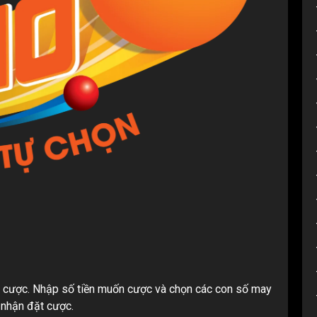
đặt cược. Nhập số tiền muốn cược và chọn các con số may
 nhận đặt cược.