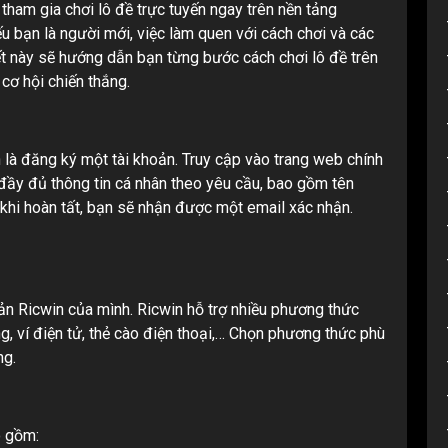
 tham gia chơi lô đề trực tuyến ngay trên nền tảng
ếu bạn là người mới, việc làm quen với cách chơi và các
iết này sẽ hướng dẫn bạn từng bước cách chơi lô đề trên
 cơ hội chiến thắng.
 là đăng ký một tài khoản. Truy cập vào trang web chính
 đầy đủ thông tin cá nhân theo yêu cầu, bao gồm tên
 khi hoàn tất, bạn sẽ nhận được một email xác nhận.
oản Ricwin của mình. Ricwin hỗ trợ nhiều phương thức
, ví điện tử, thẻ cào điện thoại,… Chọn phương thức phù
ng.
o gồm: