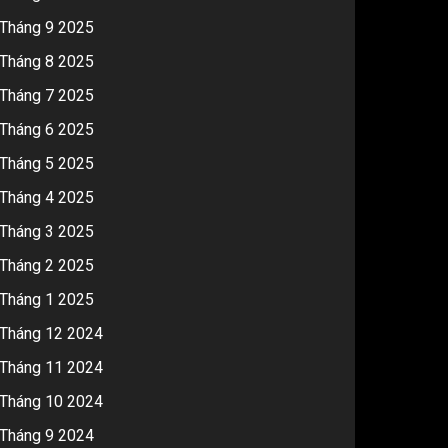
Tháng 9 2025
Tháng 8 2025
Tháng 7 2025
Tháng 6 2025
Tháng 5 2025
Tháng 4 2025
Tháng 3 2025
Tháng 2 2025
Tháng 1 2025
Tháng 12 2024
Tháng 11 2024
Tháng 10 2024
Tháng 9 2024