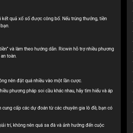
i kết quả xổ số được công bố. Nếu trúng thưởng, tiền
 bạn.
tiền” và làm theo hướng dẫn. Ricwin hỗ trợ nhiều phương
 an toàn.
ông nên đặt quá nhiều vào một lần cược.
hiều phương pháp soi cầu khác nhau, hãy tìm hiểu và áp
 cung cấp các dự đoán từ các chuyên gia lô đề, bạn có
giải trí, không nên quá sa đà và ảnh hưởng đến cuộc