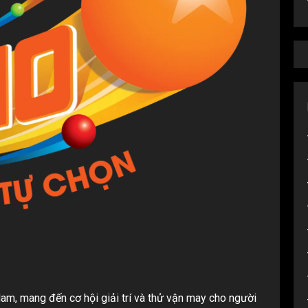
 Nam, mang đến cơ hội giải trí và thử vận may cho người