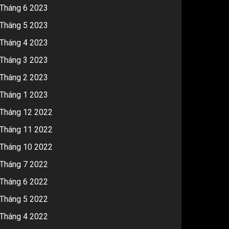
Tháng 6 2023
Tháng 5 2023
Tháng 4 2023
Tháng 3 2023
Tháng 2 2023
Tháng 1 2023
Tháng 12 2022
Tháng 11 2022
Tháng 10 2022
Tháng 7 2022
Tháng 6 2022
Tháng 5 2022
Tháng 4 2022