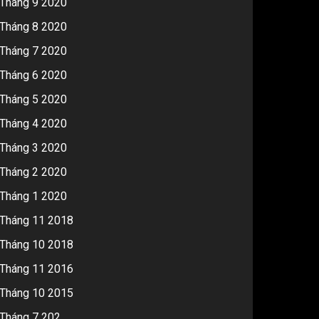
Tháng 9 2020
Tháng 8 2020
Tháng 7 2020
Tháng 6 2020
Tháng 5 2020
Tháng 4 2020
Tháng 3 2020
Tháng 2 2020
Tháng 1 2020
Tháng 11 2018
Tháng 10 2018
Tháng 11 2016
Tháng 10 2015
Tháng 7 202