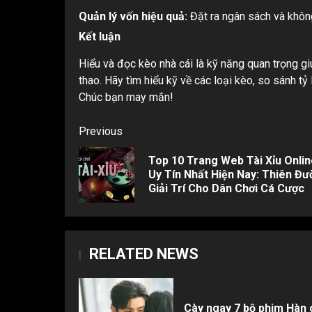
Quản lý vốn hiệu quả:
Đặt ra ngân sách và không
Kết luận
Hiểu và đọc kèo nhà cái là kỹ năng quan trọng gi
thao. Hãy tìm hiểu kỹ về các loại kèo, so sánh tỷ
Chúc bạn may mắn!
Post
Previous
navigation
Top 10 Trang Web Tài Xỉu Onli
Uy Tín Nhất Hiện Nay: Thiên Đ
Giải Trí Cho Dân Chơi Cá Cược
RELATED NEWS
Cày ngay 7 bộ phim Hàn 