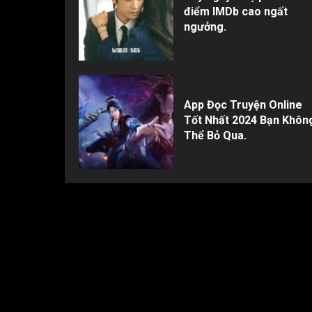
điểm IMDb cao ngất
ngưởng.
App Đọc Truyện Online
Tốt Nhất 2024 Bạn Khôn
Thể Bỏ Qua.