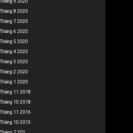
Tháng 9 2020
Tháng 8 2020
Tháng 7 2020
Tháng 6 2020
Tháng 5 2020
Tháng 4 2020
Tháng 3 2020
Tháng 2 2020
Tháng 1 2020
Tháng 11 2018
Tháng 10 2018
Tháng 11 2016
Tháng 10 2015
Tháng 7 202