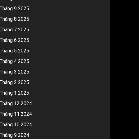
Tháng 9 2025
Tháng 8 2025
Tháng 7 2025
Tháng 6 2025
Tháng 5 2025
Tháng 4 2025
Tháng 3 2025
Tháng 2 2025
Tháng 1 2025
Tháng 12 2024
Tháng 11 2024
Tháng 10 2024
Tháng 9 2024