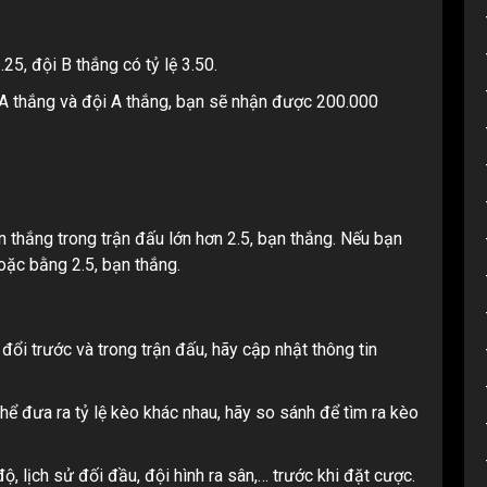
.25, đội B thắng có tỷ lệ 3.50.
 thắng và đội A thắng, bạn sẽ nhận được 200.000
 thắng trong trận đấu lớn hơn 2.5, bạn thắng. Nếu bạn
oặc bằng 2.5, bạn thắng.
 đổi trước và trong trận đấu, hãy cập nhật thông tin
hể đưa ra tỷ lệ kèo khác nhau, hãy so sánh để tìm ra kèo
, lịch sử đối đầu, đội hình ra sân,… trước khi đặt cược.