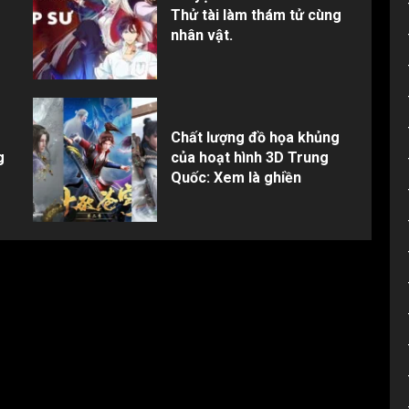
Thử tài làm thám tử cùng
nhân vật.
Chất lượng đồ họa khủng
g
của hoạt hình 3D Trung
Quốc: Xem là ghiền