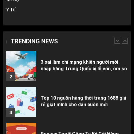
màu? Cách khiếu nại đòi tiền 100%
Y Tế
1
3 sai lầm chí mạng khiến người mới
nhập hàng Trung Quốc bị lỗ vốn, ôm sô
TRENDING NEWS
2
Top 10 nguồn hàng thời trang 1688 giá
rẻ giật mình cho dân buôn mới
3
Review Top 5 Công Ty Ký Gửi Hàng
Taobao Uy Tín Nhất Tại TP.HCM
4