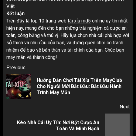
Việt.
Kết luận
Trên đây là top 10 trang web
tài xỉu md5
online uy tín nhất
hiện nay, mang đến cho bạn những trải nghiệm cá cược an
toàn, công bằng và thú vị. Hãy lựa chọn nhà cái phù hợp với
sở thích và nhu cầu của bạn, và đừng quên chơi có trách
nhiệm để bảo vệ bản thân và tài chính của bạn. Chúc bạn
may mắn và thành công!
Post
Previous
navigation
Hướng Dẫn Chơi Tài Xỉu Trên MayClub
Pr
Cho Người Mới Bắt Đầu: Bắt Đầu Hành
pos
Trình May Mắn
Next
Kèo Nhà Cái Uy Tín: Nơi Đặt Cược An
Next
Toàn Và Minh Bạch
post: