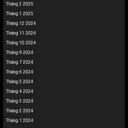
Tháng 2 2025
Tháng 1 2025
Tháng 12 2024
Tháng 11 2024
Tháng 10 2024
Tháng 9 2024
Tháng 7 2024
Tháng 6 2024
Tháng 5 2024
Tháng 4 2024
Tháng 3 2024
Tháng 2 2024
Tháng 1 2024