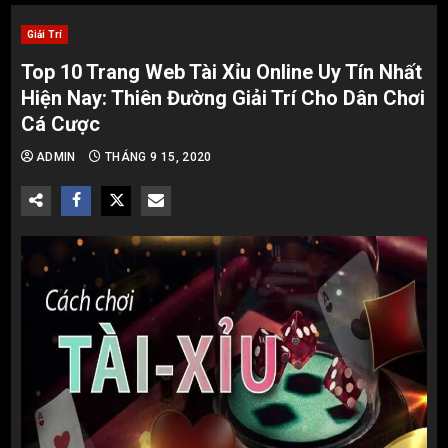
Giải Trí
Top 10 Trang Web Tài Xỉu Online Uy Tín Nhất
Hiện Nay: Thiên Đường Giải Trí Cho Dân Chơi
Cá Cược
ADMIN
THÁNG 9 15, 2020