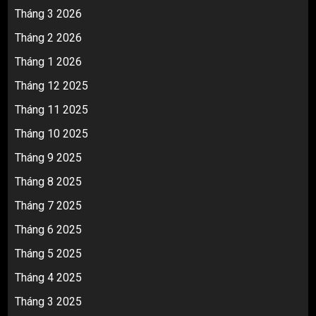
Tháng 3 2026
Tháng 2 2026
Tháng 1 2026
Tháng 12 2025
Tháng 11 2025
Tháng 10 2025
Tháng 9 2025
Tháng 8 2025
Tháng 7 2025
Tháng 6 2025
Tháng 5 2025
Tháng 4 2025
Tháng 3 2025