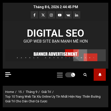
Skip
Tháng 8 6, 2026
2:44:46 PM
to
Facebook
Twitter
Instagram
Youtube
VK
LinkedIn
content
DIGITAL SEO
GIÚP WEB SITE BẠN MẠNH MẼ HƠN
Primary
Menu
Home
15
Tháng 9
Giải Trí
Top 10 Trang Web Tài Xỉu Online Uy Tín Nhất Hiện Nay: Thiên Đường
Giải Trí Cho Dân Chơi Cá Cược