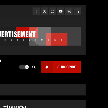
Facebook
Twitter
Instagram
Youtube
VK
LinkedIn
A
SUBSCRIBE