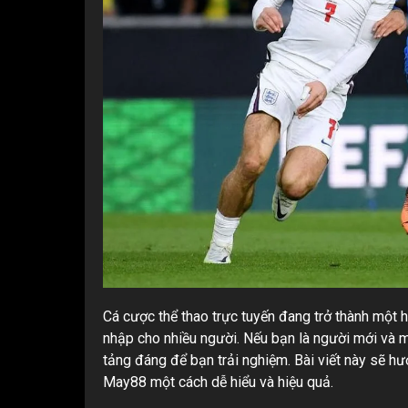
Cá cược thể thao trực tuyến đang trở thành một hì
nhập cho nhiều người. Nếu bạn là người mới và 
tảng đáng để bạn trải nghiệm. Bài viết này sẽ h
May88 một cách dễ hiểu và hiệu quả.