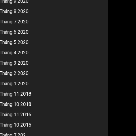
Tháng 9 2020
Tháng 8 2020
Tháng 7 2020
Tháng 6 2020
Tháng 5 2020
Tháng 4 2020
Tháng 3 2020
Tháng 2 2020
Tháng 1 2020
Tháng 11 2018
Tháng 10 2018
Tháng 11 2016
Tháng 10 2015
Tháng 7 202