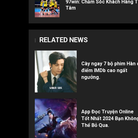
97win: Chăm Sóc Khách Hàng 
Tâm
RELATED NEWS
Cày ngay 7 bộ phim Hàn 
điểm IMDb cao ngất
ngưởng.
App Đọc Truyện Online
Tốt Nhất 2024 Bạn Khôn
Thể Bỏ Qua.