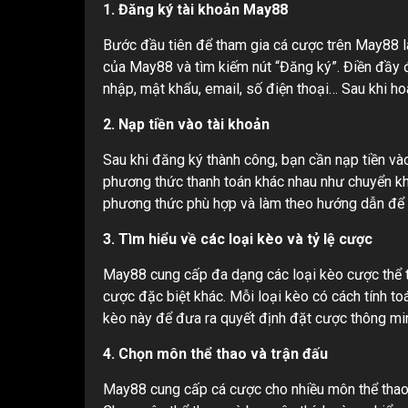
1. Đăng ký tài khoản May88
Bước đầu tiên để tham gia cá cược trên May88 là
của May88 và tìm kiếm nút “Đăng ký”. Điền đầy 
nhập, mật khẩu, email, số điện thoại… Sau khi h
2. Nạp tiền vào tài khoản
Sau khi đăng ký thành công, bạn cần nạp tiền và
phương thức thanh toán khác nhau như chuyển kho
phương thức phù hợp và làm theo hướng dẫn để n
3. Tìm hiểu về các loại kèo và tỷ lệ cược
May88 cung cấp đa dạng các loại kèo cược thể th
cược đặc biệt khác. Mỗi loại kèo có cách tính toá
kèo này để đưa ra quyết định đặt cược thông mi
4. Chọn môn thể thao và trận đấu
May88 cung cấp cá cược cho nhiều môn thể thao 