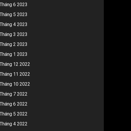
Tháng 6 2023
Tháng 5 2023
Tháng 4 2023
Tháng 3 2023
Tháng 2 2023
Tháng 1 2023
Tháng 12 2022
Tháng 11 2022
Tháng 10 2022
Tháng 7 2022
Tháng 6 2022
Tháng 5 2022
Tháng 4 2022