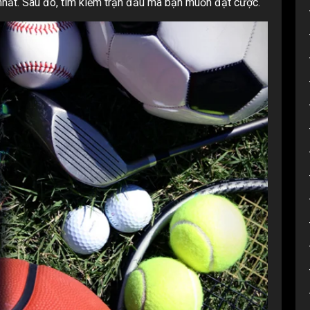
nhất. Sau đó, tìm kiếm trận đấu mà bạn muốn đặt cược.