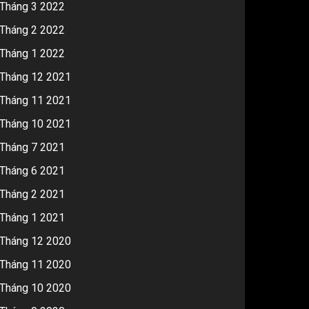
Tháng 3 2022
Tháng 2 2022
Tháng 1 2022
Tháng 12 2021
Tháng 11 2021
Tháng 10 2021
Tháng 7 2021
Tháng 6 2021
Tháng 2 2021
Tháng 1 2021
Tháng 12 2020
Tháng 11 2020
Tháng 10 2020