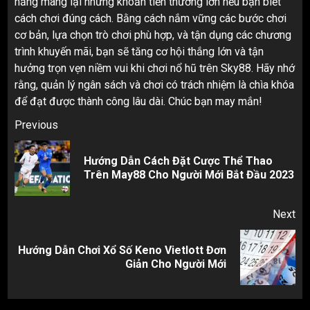
năng mang lại những khoản tiền thưởng lớn nếu bạn biết
cách chơi đúng cách. Bằng cách nắm vững các bước chơi
cơ bản, lựa chọn trò chơi phù hợp, và tận dụng các chương
trình khuyến mãi, bạn sẽ tăng cơ hội thắng lớn và tận
hưởng trọn vẹn niềm vui khi chơi nổ hũ trên Sky88. Hãy nhớ
rằng, quản lý ngân sách và chơi có trách nhiệm là chìa khóa
để đạt được thành công lâu dài. Chúc bạn may mắn!
Post
Previous
navigation
Hướng Dẫn Cách Đặt Cược Thể Thao
Pr
Trên May88 Cho Người Mới Bắt Đầu 2023
pos
Next
Hướng Dẫn Chơi Xổ Số Keno Vietlott Đơn
Next
Giản Cho Người Mới
post: