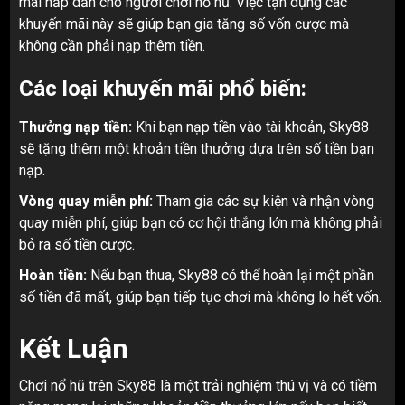
mãi hấp dẫn cho người chơi nổ hũ. Việc tận dụng các
khuyến mãi này sẽ giúp bạn gia tăng số vốn cược mà
không cần phải nạp thêm tiền.
Các loại khuyến mãi phổ biến:
Thưởng nạp tiền:
Khi bạn nạp tiền vào tài khoản, Sky88
sẽ tặng thêm một khoản tiền thưởng dựa trên số tiền bạn
nạp.
Vòng quay miễn phí:
Tham gia các sự kiện và nhận vòng
quay miễn phí, giúp bạn có cơ hội thắng lớn mà không phải
bỏ ra số tiền cược.
Hoàn tiền:
Nếu bạn thua, Sky88 có thể hoàn lại một phần
số tiền đã mất, giúp bạn tiếp tục chơi mà không lo hết vốn.
Kết Luận
Chơi nổ hũ trên Sky88 là một trải nghiệm thú vị và có tiềm