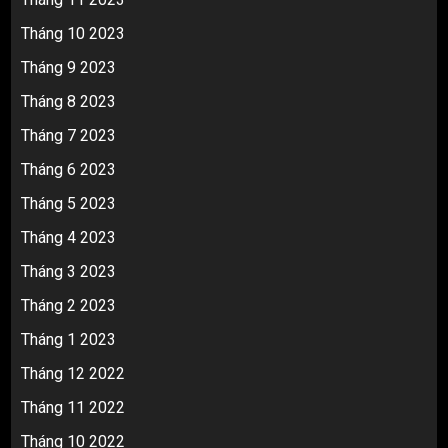
Tháng 10 2023
Tháng 9 2023
Tháng 8 2023
Tháng 7 2023
Tháng 6 2023
Tháng 5 2023
Tháng 4 2023
Tháng 3 2023
Tháng 2 2023
Tháng 1 2023
Tháng 12 2022
Tháng 11 2022
Tháng 10 2022