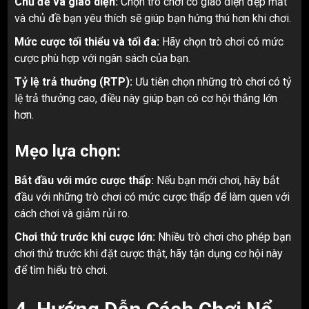
Chủ đề và giao diện:
Chọn trò chơi có giao diện đẹp mắt
và chủ đề bạn yêu thích sẽ giúp bạn hứng thú hơn khi chơi.
Mức cược tối thiểu và tối đa:
Hãy chọn trò chơi có mức
cược phù hợp với ngân sách của bạn.
Tỷ lệ trả thưởng (RTP):
Ưu tiên chọn những trò chơi có tỷ
lệ trả thưởng cao, điều này giúp bạn có cơ hội thắng lớn
hơn.
Mẹo lựa chọn:
Bắt đầu với mức cược thấp:
Nếu bạn mới chơi, hãy bắt
đầu với những trò chơi có mức cược thấp để làm quen với
cách chơi và giảm rủi ro.
Chơi thử trước khi cược lớn:
Nhiều trò chơi cho phép bạn
chơi thử trước khi đặt cược thật, hãy tận dụng cơ hội này
để tìm hiểu trò chơi.