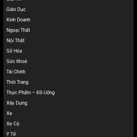
Top 10 nguồn hàng thời trang 1688 giá
Giáo Dục
rẻ giật mình cho dân buôn mới
3
Kinh Doanh
Ngoại Thất
Nội Thất
Review Top 5 Công Ty Ký Gửi Hàng
Taobao Uy Tín Nhất Tại TP.HCM
Số Hóa
4
Sức Khoẻ
Tài Chính
Cách thanh toán khi tự đặt hàng
Thời Trang
Taobao: Thẻ Visa hay ví Alipay?
Thực Phẩm – Đồ Uống
5
Xây Dựng
Xe
Hàng order 1688 về bị lỗi, hỏng, sai
màu? Cách khiếu nại đòi tiền 100%
Xe Cộ
1
Y Tế