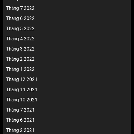
Tháng 7 2022
Tháng 6 2022
Tháng 5 2022
Tháng 4 2022
Tháng 3 2022
Tháng 2 2022
Tháng 1 2022
Tháng 12 2021
Tháng 11 2021
Tháng 10 2021
Tháng 7 2021
Tháng 6 2021
Tháng 2 2021