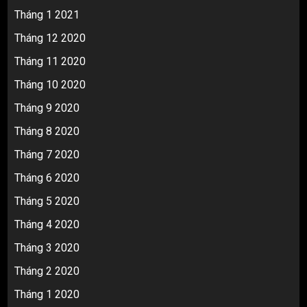
Tháng 1 2021
Tháng 12 2020
Tháng 11 2020
Tháng 10 2020
Tháng 9 2020
Tháng 8 2020
Tháng 7 2020
Tháng 6 2020
Tháng 5 2020
Tháng 4 2020
Tháng 3 2020
Tháng 2 2020
Tháng 1 2020