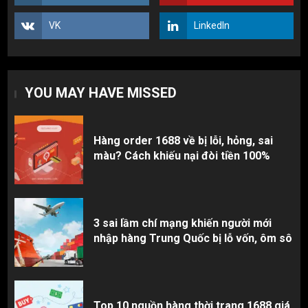
nhập hàng Trung Quốc bị lỗ vốn, ôm sô
2
VK
LinkedIn
Top 10 nguồn hàng thời trang 1688 giá
rẻ giật mình cho dân buôn mới
YOU MAY HAVE MISSED
3
Hàng order 1688 về bị lỗi, hỏng, sai
màu? Cách khiếu nại đòi tiền 100%
3 sai lầm chí mạng khiến người mới
nhập hàng Trung Quốc bị lỗ vốn, ôm sô
Top 10 nguồn hàng thời trang 1688 giá