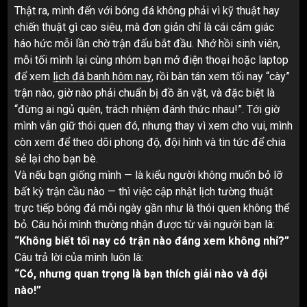
Thật ra, mình đến với bóng đá không phải vì kỹ thuật hay
chiến thuật gì cao siêu, mà đơn giản chỉ là cái cảm giác
háo hức mỗi lần chờ trận đấu bắt đầu. Nhớ hồi sinh viên,
mỗi tối mình lại cùng nhóm bạn mở điện thoại hoặc laptop
để xem
lịch đá banh hôm nay
, rồi bàn tán xem tối nay “cày”
trận nào, giờ nào phải chuẩn bị đồ ăn vặt, và đặc biệt là
“đừng ai ngủ quên, trách nhiệm đánh thức nhau!”. Tới giờ
mình vẫn giữ thói quen đó, nhưng thay vì xem cho vui, mình
còn xem để theo dõi phong độ, đội hình và tin tức để chia
sẻ lại cho bạn bè.
Và nếu bạn giống mình — là kiểu người không muốn bỏ lỡ
bất kỳ trận cầu nào — thì việc cập nhật lịch tường thuật
trực tiếp bóng đá mỗi ngày gần như là thói quen không thể
bỏ. Câu hỏi mình thường nhận được từ vài người bạn là:
“Không biết tối nay có trận nào đáng xem không nhỉ?”
Câu trả lời của mình luôn là:
“Có, nhưng quan trọng là bạn thích giải nào và đội
nào!”