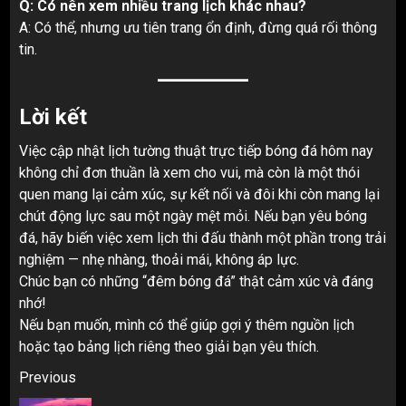
Q: Có nên xem nhiều trang lịch khác nhau?
A: Có thể, nhưng ưu tiên trang ổn định, đừng quá rối thông
tin.
Lời kết
Việc cập nhật lịch tường thuật trực tiếp bóng đá hôm nay
không chỉ đơn thuần là xem cho vui, mà còn là một thói
quen mang lại cảm xúc, sự kết nối và đôi khi còn mang lại
chút động lực sau một ngày mệt mỏi. Nếu bạn yêu bóng
đá, hãy biến việc xem lịch thi đấu thành một phần trong trải
nghiệm — nhẹ nhàng, thoải mái, không áp lực.
Chúc bạn có những “đêm bóng đá” thật cảm xúc và đáng
nhớ!
Nếu bạn muốn, mình có thể giúp gợi ý thêm nguồn lịch
hoặc tạo bảng lịch riêng theo giải bạn yêu thích.
Post
Previous