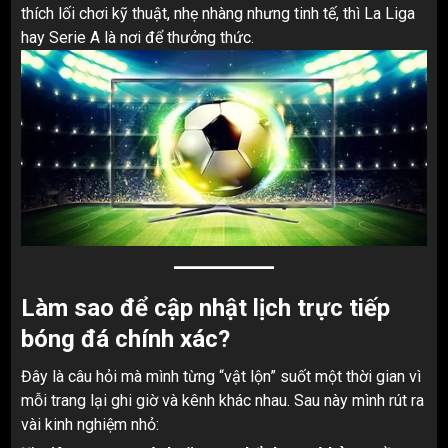
thích lối chơi kỹ thuật, nhẹ nhàng nhưng tinh tế, thì La Liga
hay Serie A là nơi để thưởng thức.
Làm sao để cập nhật lịch trực tiếp
bóng đá chính xác?
Đây là câu hỏi mà mình từng “vật lộn” suốt một thời gian vì
mỗi trang lại ghi giờ và kênh khác nhau. Sau này mình rút ra
vài kinh nghiệm nhỏ: