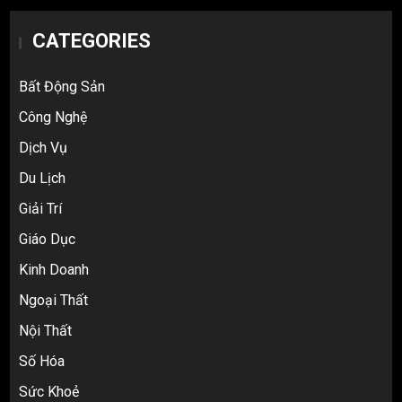
CATEGORIES
Bất Động Sản
Công Nghệ
Dịch Vụ
Du Lịch
Giải Trí
Top 10 nguồn hàng thời trang 1688 giá
Giáo Dục
rẻ giật mình cho dân buôn mới
3
Kinh Doanh
Ngoại Thất
Nội Thất
Review Top 5 Công Ty Ký Gửi Hàng
Taobao Uy Tín Nhất Tại TP.HCM
Số Hóa
4
Sức Khoẻ