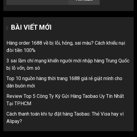
BÀI VIẾT MỚI
Hàng order 1688 về bị lỗi, hỏng, sai màu? Cách khiếu nại
đòi tiền 100%
3 sai lầm chí mạng khiến người mới nhập hàng Trung Quốc
bị lỗ vốn, ôm sô
Top 10 nguồn hàng thời trang 1688 giá rẻ giật mình cho
dân buôn mới
Review Top 5 Công Ty Ký Gửi Hàng Taobao Uy Tín Nhất
Tại TP.HCM
Cách thanh toán khi tự đặt hàng Taobao: Thẻ Visa hay ví
Alipay?