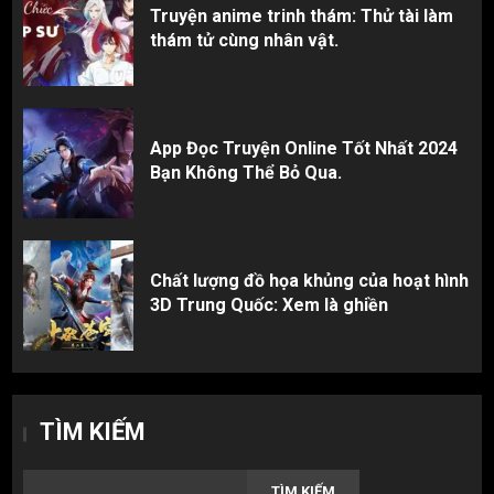
Truyện anime trinh thám: Thử tài làm
thám tử cùng nhân vật.
App Đọc Truyện Online Tốt Nhất 2024
Bạn Không Thể Bỏ Qua.
Chất lượng đồ họa khủng của hoạt hình
3D Trung Quốc: Xem là ghiền
TÌM KIẾM
TÌM KIẾM