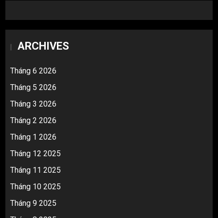
ARCHIVES
Tháng 6 2026
Tháng 5 2026
Tháng 3 2026
Tháng 2 2026
Tháng 1 2026
Tháng 12 2025
Tháng 11 2025
Tháng 10 2025
Tháng 9 2025