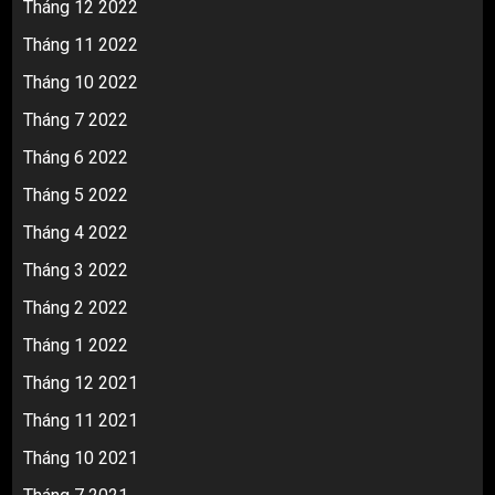
Tháng 12 2022
Tháng 11 2022
Tháng 10 2022
Tháng 7 2022
Tháng 6 2022
Tháng 5 2022
Tháng 4 2022
Tháng 3 2022
Tháng 2 2022
Tháng 1 2022
Tháng 12 2021
Tháng 11 2021
Tháng 10 2021