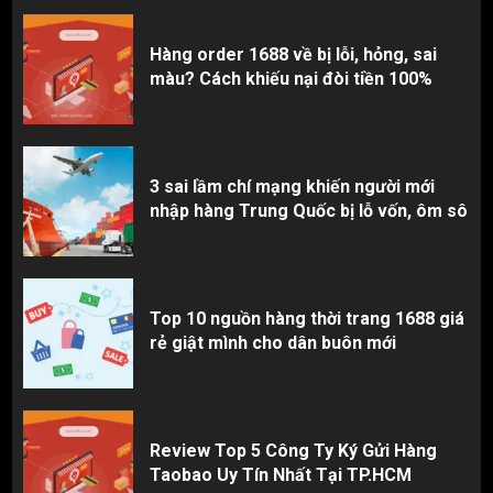
Hàng order 1688 về bị lỗi, hỏng, sai
màu? Cách khiếu nại đòi tiền 100%
3 sai lầm chí mạng khiến người mới
nhập hàng Trung Quốc bị lỗ vốn, ôm sô
Top 10 nguồn hàng thời trang 1688 giá
rẻ giật mình cho dân buôn mới
Review Top 5 Công Ty Ký Gửi Hàng
Taobao Uy Tín Nhất Tại TP.HCM