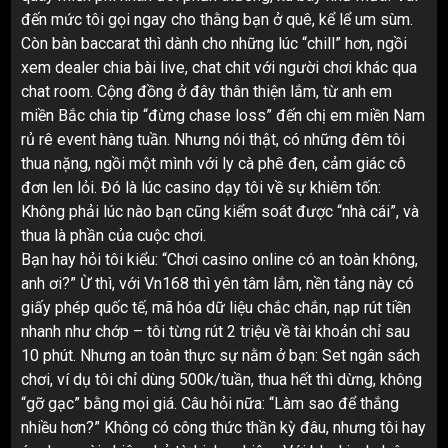
đến mức tôi gọi ngay cho thằng bạn ở quê, kể lể um sùm.
Còn bàn baccarat thì dành cho những lúc “chill” hơn, ngồi
xem dealer chia bài live, chat chit với người chơi khác qua
chat room. Cộng đồng ở đây thân thiện lắm, từ anh em
miền Bắc chia tip “đừng chase loss” đến chị em miền Nam
rủ rê event hàng tuần. Nhưng nói thật, có những đêm tôi
thua nặng, ngồi một mình với ly cà phê đen, cảm giác cô
đơn len lỏi. Đó là lúc casino dạy tôi về sự khiêm tốn:
Không phải lúc nào bạn cũng kiểm soát được “nhà cái”, và
thua là phần của cuộc chơi.
Bạn hay hỏi tôi kiểu: “Chơi casino online có an toàn không,
anh ơi?” Ừ thì, với Vn168 thì yên tâm lắm, nền tảng này có
giấy phép quốc tế, mã hóa dữ liệu chắc chắn, nạp rút tiền
nhanh như chớp – tôi từng rút 2 triệu về tài khoản chỉ sau
10 phút. Nhưng an toàn thực sự nằm ở bạn: Set ngân sách
chơi, ví dụ tôi chỉ dùng 500k/tuần, thua hết thì dừng, không
“gỡ gạc” bằng mọi giá. Câu hỏi nữa: “Làm sao để thắng
nhiều hơn?” Không có công thức thần kỳ đâu, nhưng tôi hay