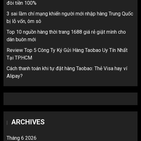
đòi tiền 100%
3 sai lầm chí mạng khiến người mới nhập hàng Trung Quốc
bị lỗ vốn, ôm sô
Top 10 nguồn hàng thời trang 1688 giá rẻ giật mình cho
dân buôn mới
Review Top 5 Công Ty Ký Gửi Hàng Taobao Uy Tín Nhất
Tại TP.HCM
Cách thanh toán khi tự đặt hàng Taobao: Thẻ Visa hay ví
Alipay?
ARCHIVES
Tháng 6 2026