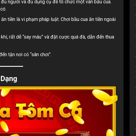
 đủ người và đủ dụng cụ để tổ chức một ván bầu cua.
 có.
ăn tiền là vi phạm pháp luật. Chơi bầu cua ăn tiền ngoài
khí, rất dễ “say máu” và đặt cược quá đà, dẫn đến thua
ến tận nơi có “sân chơi”.
a Dạng