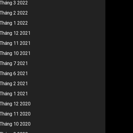
Tháng 3 2022
Tháng 2 2022
Tháng 1 2022
Tháng 12 2021
Tháng 11 2021
Tháng 10 2021
Tháng 7 2021
Tháng 6 2021
Tháng 2 2021
Tháng 1 2021
Tháng 12 2020
Tháng 11 2020
Tháng 10 2020