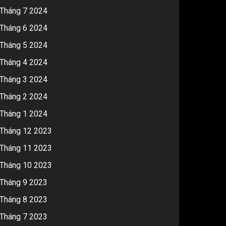
Tháng 7 2024
Tháng 6 2024
Tháng 5 2024
Tháng 4 2024
Tháng 3 2024
Tháng 2 2024
Tháng 1 2024
Tháng 12 2023
Tháng 11 2023
Tháng 10 2023
Tháng 9 2023
Tháng 8 2023
Tháng 7 2023