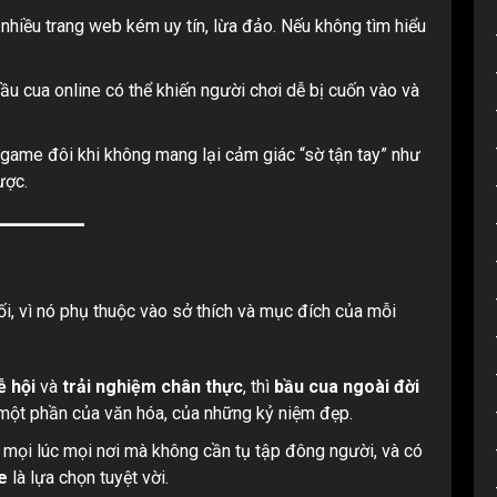
nhiều trang web kém uy tín, lừa đảo. Nếu không tìm hiểu
 bầu cua online có thể khiến người chơi dễ bị cuốn vào và
 game đôi khi không mang lại cảm giác “sờ tận tay” như
ược.
ối, vì nó phụ thuộc vào sở thích và mục đích của mỗi
ễ hội
và
trải nghiệm chân thực
, thì
bầu cua ngoài đời
 một phần của văn hóa, của những kỷ niệm đẹp.
 mọi lúc mọi nơi mà không cần tụ tập đông người, và có
e
là lựa chọn tuyệt vời.