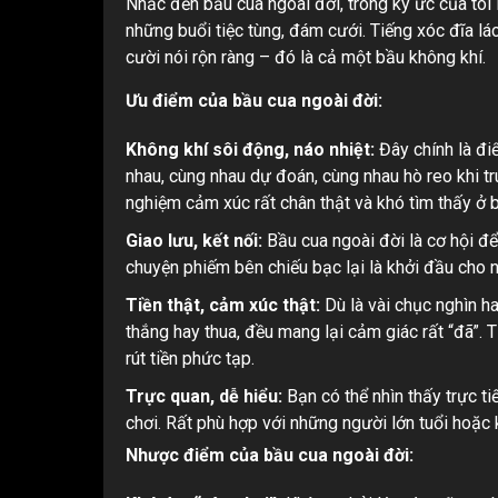
Nhắc đến bầu cua ngoài đời, trong ký ức của tôi 
những buổi tiệc tùng, đám cưới. Tiếng xóc đĩa lác
cười nói rộn ràng – đó là cả một bầu không khí.
Ưu điểm của bầu cua ngoài đời:
Không khí sôi động, náo nhiệt:
Đây chính là đi
nhau, cùng nhau dự đoán, cùng nhau hò reo khi trún
nghiệm cảm xúc rất chân thật và khó tìm thấy ở 
Giao lưu, kết nối:
Bầu cua ngoài đời là cơ hội để
chuyện phiếm bên chiếu bạc lại là khởi đầu cho n
Tiền thật, cảm xúc thật:
Dù là vài chục nghìn ha
thắng hay thua, đều mang lại cảm giác rất “đã”. 
rút tiền phức tạp.
Trực quan, dễ hiểu:
Bạn có thể nhìn thấy trực t
chơi. Rất phù hợp với những người lớn tuổi hoặc
Nhược điểm của bầu cua ngoài đời: