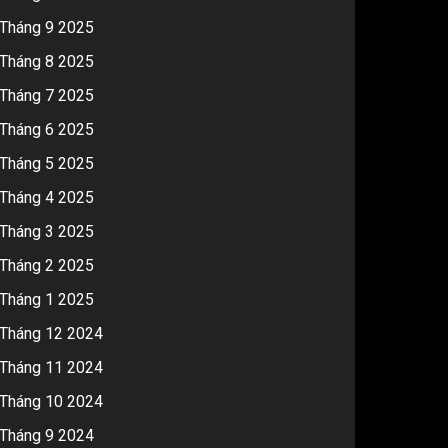
Tháng 9 2025
Tháng 8 2025
Tháng 7 2025
Tháng 6 2025
Tháng 5 2025
Tháng 4 2025
Tháng 3 2025
Tháng 2 2025
Tháng 1 2025
Tháng 12 2024
Tháng 11 2024
Tháng 10 2024
Tháng 9 2024