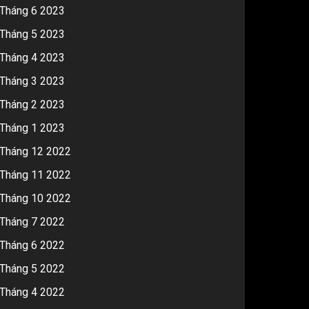
Tháng 6 2023
Tháng 5 2023
Tháng 4 2023
Tháng 3 2023
Tháng 2 2023
Tháng 1 2023
Tháng 12 2022
Tháng 11 2022
Tháng 10 2022
Tháng 7 2022
Tháng 6 2022
Tháng 5 2022
Tháng 4 2022