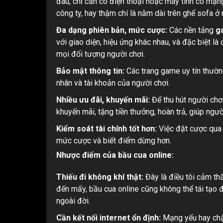
đâu, chỉ cần có điện thoại hoặc máy tính có mạn
công ty, hay thậm chí là nằm dài trên ghế sofa ở
Đa dạng phiên bản, mức cược:
Các nền tảng
g
với giao diện, hiệu ứng khác nhau, và đặc biệt l
mọi đối tượng người chơi.
Bảo mật thông tin:
Các trang game uy tín thườn
nhân và tài khoản của người chơi.
Nhiều ưu đãi, khuyến mãi:
Để thu hút người chơi
khuyến mãi, tặng tiền thưởng, hoàn trả, giúp ngư
Kiểm soát tài chính tốt hơn:
Việc đặt cược qua 
mức cược và biết điểm dừng hơn.
Nhược điểm của bầu cua online:
Thiếu đi không khí thật:
Đây là điều tôi cảm th
đến mấy, bầu cua online cũng không thể tái tạo 
ngoài đời.
Cần kết nối internet ổn định:
Mạng yếu hay chập