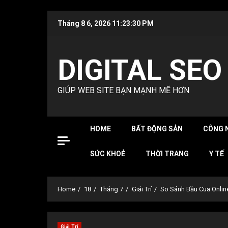
Skip
Tháng 8 6, 2026
11:23:31 PM
to
content
DIGITAL SEO
GIÚP WEB SITE BẠN MẠNH MẼ HƠN
HOME
BẤT ĐỘNG SẢN
CÔNG 
SỨC KHOẺ
THỜI TRANG
Y TẾ
Home
18
Tháng 7
Giải Trí
So Sánh Bầu Cua Online
Giải Trí