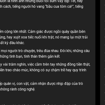
luôn là hình ảnh những buổi tối sum vầy dịp Tết, hay
h cách, tiếng người hô vang “bầu cua tôm cá!”, tiếng
ểm cộng lớn nhất. Cảm giác được ngồi quây quần bên
g, hay xuýt xoa tiếc nuối khi trật, nó mang lại một trải
bất kỳ đâu khác.
 mọi người trò chuyện, trêu đùa nhau. Đôi khi, những câu
hững tình bạn, tình thân thêm gắn kết.
y vài trăm nghìn, việc cầm trên tay những đồng tiền thật,
Tiền trao cháo múc, không có sự chậm trễ hay quy trình
iếp quân vị, con vật, cảm nhận được nhịp đập của trò
 không rành công nghệ.