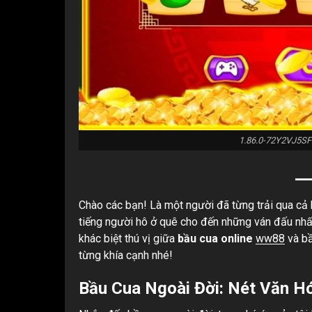
1.86.0-72Y2VJ5S
Chào các bạn! Là một người đã từng trải qua cả h
tiếng người hô ở quê cho đến những ván đấu nhấp
khác biệt thú vị giữa
bầu cua online
ww88
và bầ
từng khía cạnh nhé!
Bầu Cua Ngoài Đời: Nét Văn H