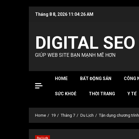
Skip
Tháng 8 8, 2026
11:04:27 AM
to
content
DIGITAL SEO
GIÚP WEB SITE BẠN MẠNH MẼ HƠN
HOME
BẤT ĐỘNG SẢN
CÔNG 
SỨC KHOẺ
THỜI TRANG
Y TẾ
Home
19
Tháng 7
Du Lịch
Tận dụng chương trình 
Du Lịch