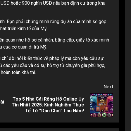
ệu USD hoặc 900 nghìn USD nếu bạn định cư trong khu
oanh. Bạn phải chứng minh rằng dự án của mình sẽ góp
át triển kinh tế của Mỹ.
iên quan như hồ sơ cá nhân, bằng cấp, giấy tờ xác minh
u của cơ quan di trú Mỹ.
 chỉ đòi hỏi kiến thức về pháp lý mà còn yêu cầu sự
hủ các yêu cầu và có sự hỗ trợ từ chuyên gia phù hợp,
 hoàn toàn khả thi.
Next
Top 5 Nhà Cái Rồng Hổ Online Uy
ài
Previous
Next
Tín Nhất 2025: Kinh Nghiệm Thực
post:
post:
Tế Từ “Dân Chơi” Lâu Năm!