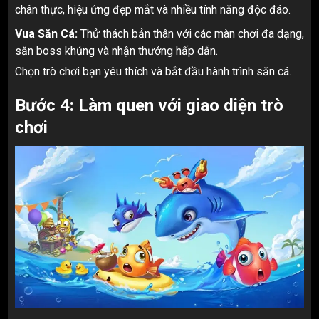
chân thực, hiệu ứng đẹp mắt và nhiều tính năng độc đáo.
Vua Săn Cá:
Thử thách bản thân với các màn chơi đa dạng,
săn boss khủng và nhận thưởng hấp dẫn.
Chọn trò chơi bạn yêu thích và bắt đầu hành trình săn cá.
Bước 4: Làm quen với giao diện trò
chơi