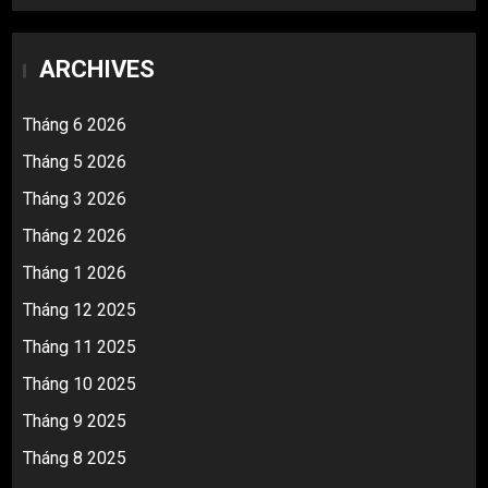
ARCHIVES
Tháng 6 2026
Tháng 5 2026
Tháng 3 2026
Tháng 2 2026
Tháng 1 2026
Tháng 12 2025
Tháng 11 2025
Tháng 10 2025
Tháng 9 2025
Tháng 8 2025