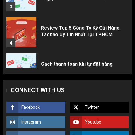
Review Top 5 Công Ty Ký Gửi Hàng
Taobao Uy Tín Nhất Tại TP.HCM
4
Cách thanh toán khi tự đặt hàng
Taobao: Thẻ Visa hay ví Alipay?
5
Hàng order 1688 về bị lỗi, hỏng, sai
CONNECT WITH US
màu? Cách khiếu nại đòi tiền 100%
1
Facebook
Twitter
3 sai lầm chí mạng khiến người mới
Instagram
Youtube
nhập hàng Trung Quốc bị lỗ vốn, ôm sô