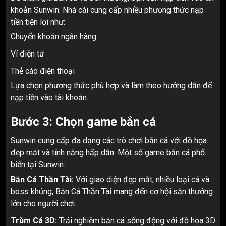
khoản Sunwin. Nhà cái cung cấp nhiều phương thức nạp
tiền tiện lợi như:
Chuyển khoản ngân hàng
Ví điện tử
Thẻ cào điện thoại
Lựa chọn phương thức phù hợp và làm theo hướng dẫn để
nạp tiền vào tài khoản.
Bước 3: Chọn game bắn cá
Sunwin cung cấp đa dạng các trò chơi bắn cá với đồ họa
đẹp mắt và tính năng hấp dẫn. Một số game bắn cá phổ
biến tại Sunwin:
Bắn Cá Thần Tài:
Với giao diện đẹp mắt, nhiều loại cá và
boss khủng, Bắn Cá Thần Tài mang đến cơ hội săn thưởng
lớn cho người chơi.
Trùm Cá 3D:
Trải nghiệm bắn cá sống động với đồ họa 3D