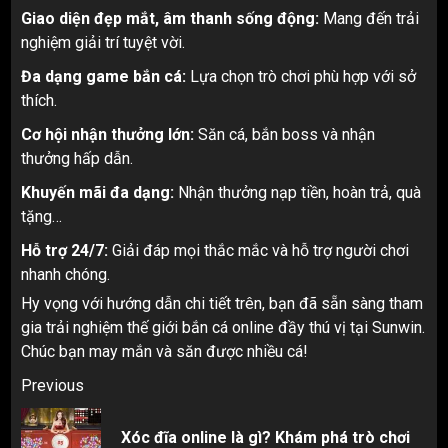
Giao diện đẹp mắt, âm thanh sống động:
Mang đến trải
nghiệm giải trí tuyệt vời.
Đa dạng game bắn cá:
Lựa chọn trò chơi phù hợp với sở
thích.
Cơ hội nhận thưởng lớn:
Săn cá, bắn boss và nhận
thưởng hấp dẫn.
Khuyến mãi đa dạng:
Nhận thưởng nạp tiền, hoàn trả, quà
tặng…
Hỗ trợ 24/7:
Giải đáp mọi thắc mắc và hỗ trợ người chơi
nhanh chóng.
Hy vọng với hướng dẫn chi tiết trên, bạn đã sẵn sàng tham
gia trải nghiệm thế giới bắn cá online đầy thú vị tại Sunwin.
Chúc bạn may mắn và săn được nhiều cá!
Post
Previous
navigation
Xóc đĩa online là gì? Khám phá trò chơi
Pr