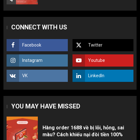
Cách thanh toán khi tự đặt hàng
CONNECT WITH US
Taobao: Thẻ Visa hay ví Alipay?
5
Facebook
Twitter
Hàng order 1688 về bị lỗi, hỏng, sai
Instagram
Youtube
màu? Cách khiếu nại đòi tiền 100%
1
VK
LinkedIn
3 sai lầm chí mạng khiến người mới
nhập hàng Trung Quốc bị lỗ vốn, ôm sô
YOU MAY HAVE MISSED
2
Hàng order 1688 về bị lỗi, hỏng, sai
Top 10 nguồn hàng thời trang 1688 giá
màu? Cách khiếu nại đòi tiền 100%