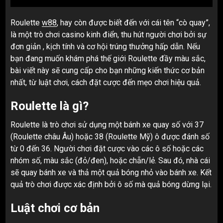
Roulette
w88
, hay còn được biết đến với cái tên “cò quay”,
là một trò chơi casino kinh điển, thu hút người chơi bởi sự
đơn giản , kịch tính và cơ hội trúng thưởng hấp dẫn. Nếu
bạn đang muốn khám phá thế giới Roulette đầy màu sắc,
bài viết này sẽ cung cấp cho bạn những kiến thức cơ bản
nhất, từ luật chơi, cách đặt cược đến mẹo chơi hiệu quả.
Roulette là gì?
Roulette là trò chơi sử dụng một bánh xe quay số với 37
(Roulette châu Âu) hoặc 38 (Roulette Mỹ) ô được đánh số
từ 0 đến 36. Người chơi đặt cược vào các ô số hoặc các
nhóm số, màu sắc (đỏ/đen), hoặc chẵn/lẻ. Sau đó, nhà cái
sẽ quay bánh xe và thả một quả bóng nhỏ vào bánh xe. Kết
quả trò chơi được xác định bởi ô số mà quả bóng dừng lại.
Luật chơi cơ bản