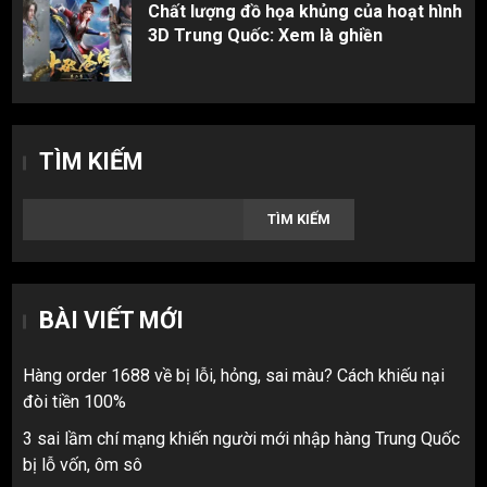
Chất lượng đồ họa khủng của hoạt hình
3D Trung Quốc: Xem là ghiền
TÌM KIẾM
TÌM KIẾM
BÀI VIẾT MỚI
Hàng order 1688 về bị lỗi, hỏng, sai màu? Cách khiếu nại
đòi tiền 100%
3 sai lầm chí mạng khiến người mới nhập hàng Trung Quốc
bị lỗ vốn, ôm sô