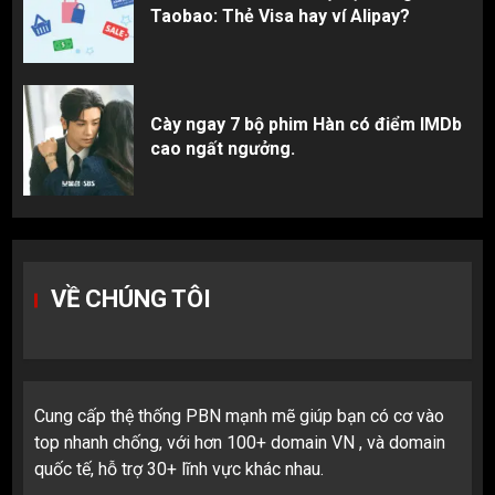
Taobao: Thẻ Visa hay ví Alipay?
Cày ngay 7 bộ phim Hàn có điểm IMDb
cao ngất ngưởng.
VỀ CHÚNG TÔI
Cung cấp thệ thống PBN mạnh mẽ giúp bạn có cơ vào
top nhanh chống, với hơn 100+ domain VN , và domain
quốc tế, hỗ trợ 30+ lĩnh vực khác nhau.