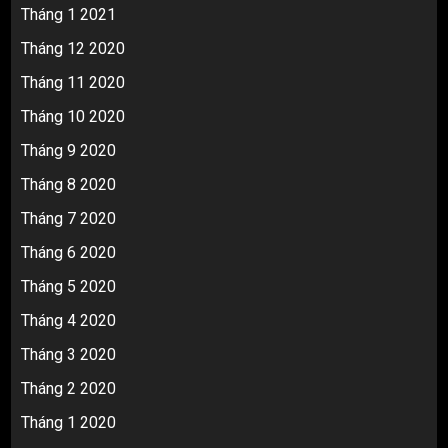
Tháng 1 2021
Tháng 12 2020
Tháng 11 2020
Tháng 10 2020
Tháng 9 2020
Tháng 8 2020
Tháng 7 2020
Tháng 6 2020
Tháng 5 2020
Tháng 4 2020
Tháng 3 2020
Tháng 2 2020
Tháng 1 2020