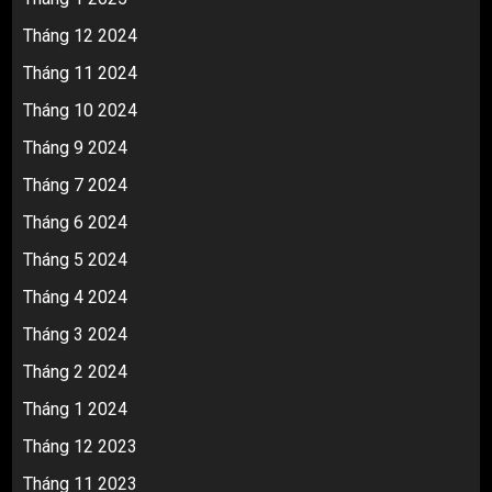
Tháng 12 2024
Tháng 11 2024
Tháng 10 2024
Tháng 9 2024
Tháng 7 2024
Tháng 6 2024
Tháng 5 2024
Tháng 4 2024
Tháng 3 2024
Tháng 2 2024
Tháng 1 2024
Tháng 12 2023
Tháng 11 2023