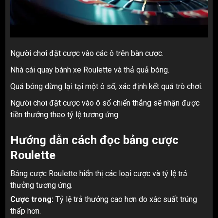
Người chơi đặt cược vào các ô trên bàn cược.
Nhà cái quay bánh xe Roulette và thả quả bóng.
Quả bóng dừng lại tại một ô số, xác định kết quả trò chơi.
Người chơi đặt cược vào ô số chiến thắng sẽ nhận được
tiền thưởng theo tỷ lệ tương ứng.
Hướng dẫn cách đọc bảng cược
Roulette
Bảng cược Roulette hiển thị các loại cược và tỷ lệ trả
thưởng tương ứng.
Cược trong:
Tỷ lệ trả thưởng cao hơn do xác suất trúng
thấp hơn.