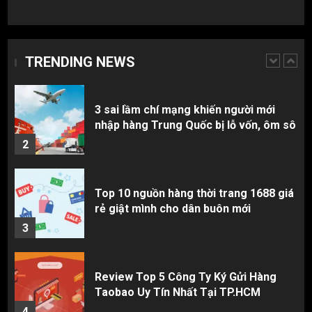
Hàng order 1688 về bị lỗi, hỏng, sai
màu? Cách khiếu nại đòi tiền 100%
TRENDING NEWS
1
3 sai lầm chí mạng khiến người mới
nhập hàng Trung Quốc bị lỗ vốn, ôm sô
2
Top 10 nguồn hàng thời trang 1688 giá
rẻ giật mình cho dân buôn mới
3
Review Top 5 Công Ty Ký Gửi Hàng
Taobao Uy Tín Nhất Tại TP.HCM
4