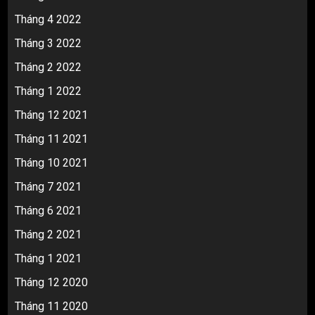
Tháng 4 2022
Tháng 3 2022
Tháng 2 2022
Tháng 1 2022
Tháng 12 2021
Tháng 11 2021
Tháng 10 2021
Tháng 7 2021
Tháng 6 2021
Tháng 2 2021
Tháng 1 2021
Tháng 12 2020
Tháng 11 2020