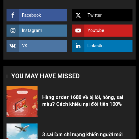
1
Facebook
Twitter
3 sai lầm chí mạng khiến người mới
Instagram
Youtube
nhập hàng Trung Quốc bị lỗ vốn, ôm sô
2
VK
LinkedIn
Top 10 nguồn hàng thời trang 1688 giá
rẻ giật mình cho dân buôn mới
YOU MAY HAVE MISSED
3
Hàng order 1688 về bị lỗi, hỏng, sai
màu? Cách khiếu nại đòi tiền 100%
3 sai lầm chí mạng khiến người mới