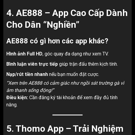
4. AE888 – App Cao Cấp Dành
Cho Dân “Nghiền”
AE888 có gì hơn các app khác?
Hình ảnh Full HD
, góc quay đa dạng như xem TV.
Bình luận viên trực tiếp
giúp trận đấu thêm kịch tính.
Nạp/rút tiền nhanh
nếu bạn muốn đặt cược.
“Xem trên AE888 có cảm giác như ngồi sát trường gà vì
âm thanh sống động!”
Điều kiện:
Cần đăng ký tài khoản để xem đầy đủ tính
năng.
5. Thomo App – Trải Nghiệm