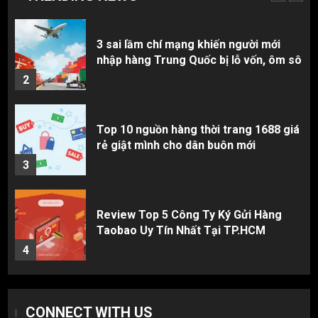
Top 10 nguồn hàng thời trang 1688 giá
rẻ giật mình cho dân buôn mới
3
Review Top 5 Công Ty Ký Gửi Hàng
Taobao Uy Tín Nhất Tại TP.HCM
4
Cách thanh toán khi tự đặt hàng
Taobao: Thẻ Visa hay ví Alipay?
5
Hàng order 1688 về bị lỗi, hỏng, sai
CONNECT WITH US
màu? Cách khiếu nại đòi tiền 100%