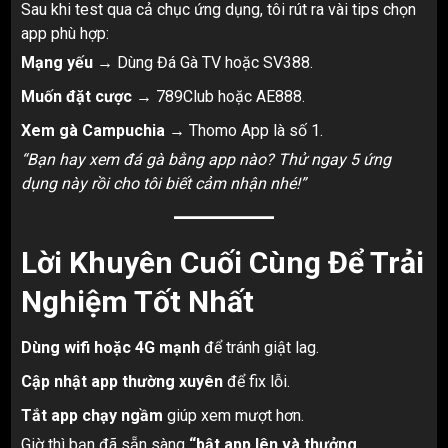
Sau khi test qua cả chục ứng dụng, tôi rút ra vài tips chọn
app phù hợp:
Mạng yếu
→ Dùng Đá Gà TV hoặc SV388.
Muốn đặt cược
→ 789Club hoặc AE888.
Xem gà Campuchia
→ Thomo App là số 1.
“Bạn hay xem đá gà bằng app nào? Thử ngay 5 ứng
dụng này rồi cho tôi biết cảm nhận nhé!”
Lời Khuyên Cuối Cùng Để Trải
Nghiệm Tốt Nhất
Dùng wifi hoặc 4G mạnh
để tránh giật lag.
Cập nhật app thường xuyên
để fix lỗi.
Tắt app chạy ngầm
giúp xem mượt hơn.
Giờ thì bạn đã sẵn sàng
“bật app lên và thưởng