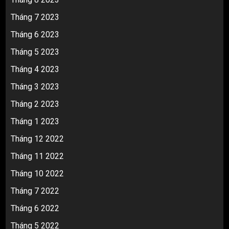
Tháng 7 2023
Tháng 6 2023
Tháng 5 2023
Tháng 4 2023
Tháng 3 2023
Tháng 2 2023
Tháng 1 2023
Tháng 12 2022
Tháng 11 2022
Tháng 10 2022
Tháng 7 2022
Tháng 6 2022
Tháng 5 2022