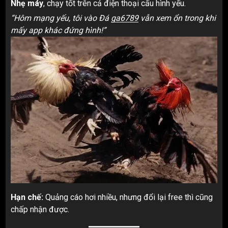
Nhẹ máy
, chạy tốt trên cả điện thoại cấu hình yếu.
“Hôm mạng yếu, tôi vào Đá
ga6789
vẫn xem ổn trong khi
mấy app khác đứng hình!”
Hạn chế:
Quảng cáo hơi nhiều, nhưng đổi lại free thì cũng
chấp nhận được.