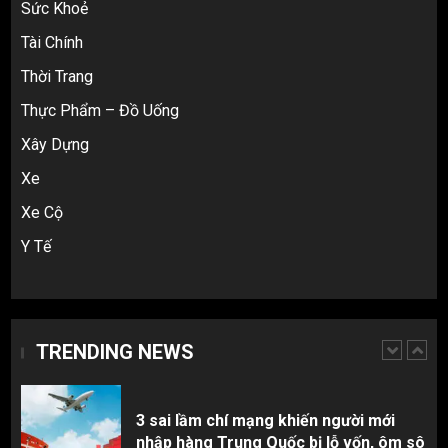
4
Sức Khoẻ
Tài Chính
Cách thanh toán khi tự đặt hàng
Thời Trang
Taobao: Thẻ Visa hay ví Alipay?
Thực Phẩm – Đồ Uống
5
Xây Dựng
Xe
Hàng order 1688 về bị lỗi, hỏng, sai
Xe Cộ
màu? Cách khiếu nại đòi tiền 100%
1
Y Tế
3 sai lầm chí mạng khiến người mới
nhập hàng Trung Quốc bị lỗ vốn, ôm sô
TRENDING NEWS
2
Top 10 nguồn hàng thời trang 1688 giá