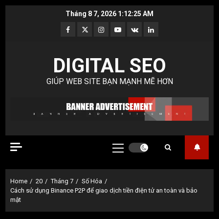
Skip
Tháng 8 7, 2026
1:12:25 AM
to
Facebook
Twitter
Instagram
Youtube
VK
LinkedIn
content
DIGITAL SEO
GIÚP WEB SITE BẠN MẠNH MẼ HƠN
Primary
Menu
Home
20
Tháng 7
Số Hóa
Cách sử dụng Binance P2P để giao dịch tiền điện tử an toàn và bảo
mật