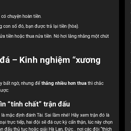
 có chuyện hoàn tiền.
con số đó, bạn được trả lại tiền (hòa).
ửa tiền hoặc thua nửa tiền. Nó hơi lằng nhằng một chút
g đá – Kinh nghiệm “xương
đầy bất ngờ, nhưng để
thắng nhiều hơn thua
thì chắc
được:
ìn “tính chất” trận đấu
là mặc định đánh Tài. Sai lầm nhé! Hãy xem trận đó là
oại trực tiếp, hai đội sẽ đá cực kỳ cẩn thận, lúc này chọn
ận đấu thủ tục hoặc giải Hà Lan, Đức… nơi các đội “thích