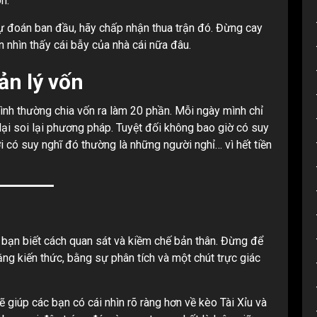
n.
ự đoán ban đầu, hãy chấp nhận thua trận đó. Đừng cay
n nhìn thấy cái bẫy của nhà cái nữa đâu.
ản lý vốn
Mình thường chia vốn ra làm 20 phần. Mỗi ngày mình chỉ
g lại soi lại phương pháp. Tuyệt đối không bao giờ có suy
i có suy nghĩ đó thường là những người nghỉ… vì hết tiền
 bạn biết cách quan sát và kiềm chế bản thân. Đừng để
g kiến thức, bằng sự phân tích và một chút trực giác
 giúp các bạn có cái nhìn rõ ràng hơn về kèo Tài Xỉu và