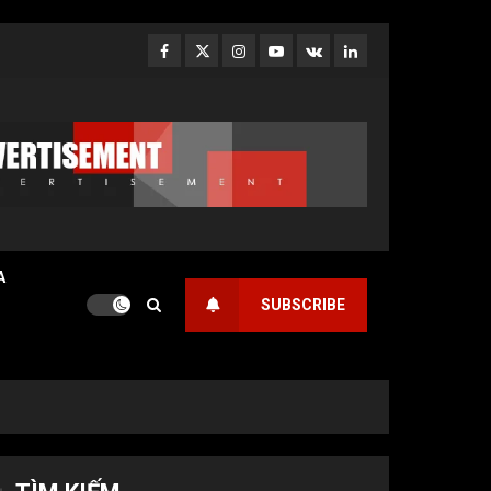
Facebook
Twitter
Instagram
Youtube
VK
LinkedIn
A
SUBSCRIBE