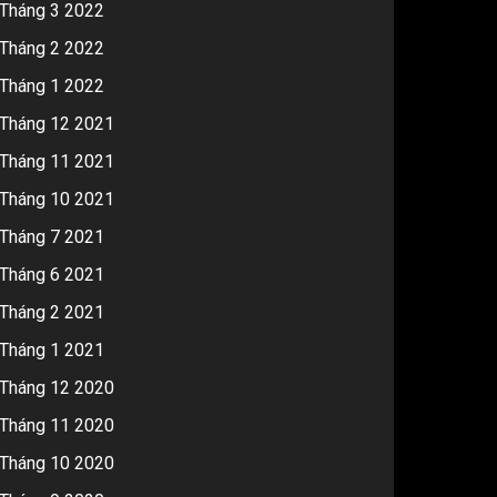
Tháng 3 2022
Tháng 2 2022
Tháng 1 2022
Tháng 12 2021
Tháng 11 2021
Tháng 10 2021
Tháng 7 2021
Tháng 6 2021
Tháng 2 2021
Tháng 1 2021
Tháng 12 2020
Tháng 11 2020
Tháng 10 2020