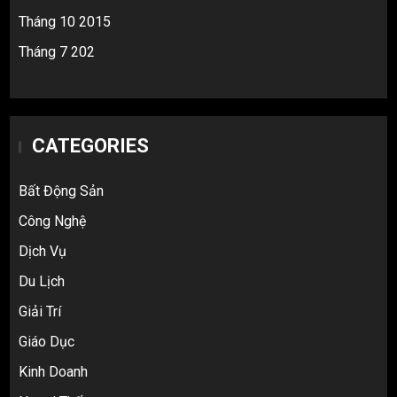
Tháng 10 2015
Tháng 7 202
CATEGORIES
Bất Động Sản
Công Nghệ
Dịch Vụ
Du Lịch
Giải Trí
Top 10 nguồn hàng thời trang 1688 giá
Giáo Dục
rẻ giật mình cho dân buôn mới
Kinh Doanh
3