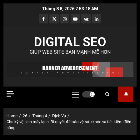
Skip
Tháng 8 8, 2026
7:53:19 AM
to
Facebook
Twitter
Instagram
Youtube
VK
LinkedIn
content
DIGITAL SEO
GIÚP WEB SITE BẠN MẠNH MẼ HƠN
Primary
Menu
Home
26
Tháng 4
Dịch Vụ
Chu kỳ vệ sinh máy lạnh: Bí quyết để bảo vệ sức khỏe và tiết kiệm điện
năng