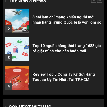
TRENDING NEWS
2
Top 10 nguồn hàng thời trang 1688 giá
rẻ giật mình cho dân buôn mới
3
Review Top 5 Công Ty Ký Gửi Hàng
Taobao Uy Tín Nhất Tại TP.HCM
4
Cách thanh toán khi tự đặt hàng
Taobao: Thẻ Visa hay ví Alipay?
5
Hàng order 1688 về bị lỗi, hỏng, sai