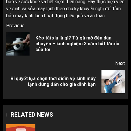
bảo vệ sức khỏe và tiết kiệm điện năng. Hãy thực hiện việc
vệ sinh và
sửa máy lạnh
theo chu kỳ khuyến nghị để đảm
bảo máy lạnh luôn hoạt động hiệu quả và an toàn.
Post
Previous
navigation
Kèo tài xỉu là gì? Từ gà mờ đến dân
Pr
chuyên – kinh nghiệm 3 năm bắt tài xỉu
pos
của tôi
Next
Bí quyết lựa chọn thời điểm vệ sinh máy
Next
lạnh đúng đắn cho gia đình bạn
post:
RELATED NEWS