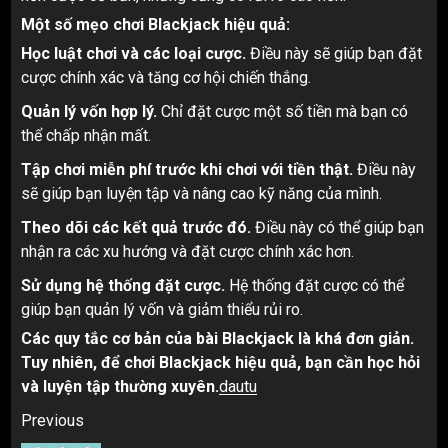
Một số mẹo chơi Blackjack hiệu quả:
Học luật chơi và các loại cược.
Điều này sẽ giúp bạn đặt
cược chính xác và tăng cơ hội chiến thắng.
Quản lý vốn hợp lý.
Chỉ đặt cược một số tiền mà bạn có
thể chấp nhận mất.
Tập chơi miễn phí trước khi chơi với tiền thật.
Điều này
sẽ giúp bạn luyện tập và nâng cao kỹ năng của mình.
Theo dõi các kết quả trước đó.
Điều này có thể giúp bạn
nhận ra các xu hướng và đặt cược chính xác hơn.
Sử dụng hệ thống đặt cược.
Hệ thống đặt cược có thể
giúp bạn quản lý vốn và giảm thiểu rủi ro.
Các quy tắc cơ bản của bài Blackjack là khá đơn giản.
Tuy nhiên, để chơi Blackjack hiệu quả, bạn cần học hỏi
và luyện tập thường xuyên.
dautu
Post
Previous