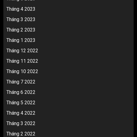
Tháng 4 2023
Tháng 3 2023
Tháng 2 2023
Tháng 1 2023
Tháng 12 2022
Tháng 11 2022
Tháng 10 2022
Tháng 7 2022
Tháng 6 2022
Tháng 5 2022
Tháng 4 2022
Tháng 3 2022
Tháng 2 2022