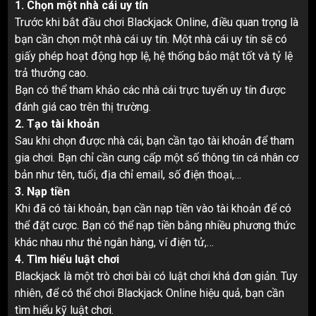
1. Chọn một nhà cái uy tín
Trước khi bắt đầu chơi Blackjack Online, điều quan trọng là
bạn cần chọn một nhà cái uy tín. Một nhà cái uy tín sẽ có
giấy phép hoạt động hợp lệ, hệ thống bảo mật tốt và tỷ lệ
trả thưởng cao.
Bạn có thể tham khảo các nhà cái trực tuyến uy tín được
đánh giá cao trên thị trường.
2. Tạo tài khoản
Sau khi chọn được nhà cái, bạn cần tạo tài khoản để tham
gia chơi. Bạn chỉ cần cung cấp một số thông tin cá nhân cơ
bản như tên, tuổi, địa chỉ email, số điện thoại,…
3. Nạp tiền
Khi đã có tài khoản, bạn cần nạp tiền vào tài khoản để có
thể đặt cược. Bạn có thể nạp tiền bằng nhiều phương thức
khác nhau như thẻ ngân hàng, ví điện tử,…
4. Tìm hiểu luật chơi
Blackjack là một trò chơi bài có luật chơi khá đơn giản. Tuy
nhiên, để có thể chơi Blackjack Online hiệu quả, bạn cần
tìm hiểu kỹ luật chơi.