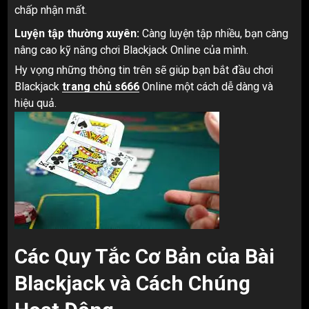
chấp nhận mất.
Luyện tập thường xuyên:
Càng luyện tập nhiều, bạn càng
nâng cao kỹ năng chơi Blackjack Online của mình.
Hy vọng những thông tin trên sẽ giúp bạn bắt đầu chơi
Blackjack
trang chủ s666
Online một cách dễ dàng và
hiệu quả.
Các Quy Tắc Cơ Bản của Bài
Blackjack và Cách Chúng