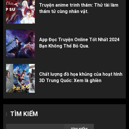
Truyện anime trinh thám: Thử tài làm
thám tử cùng nhân vật.
App Đọc Truyện Online Tốt Nhất 2024
Bạn Không Thể Bỏ Qua.
Chất lượng đồ họa khủng của hoạt hình
3D Trung Quốc: Xem là ghiền
TÌM KIẾM