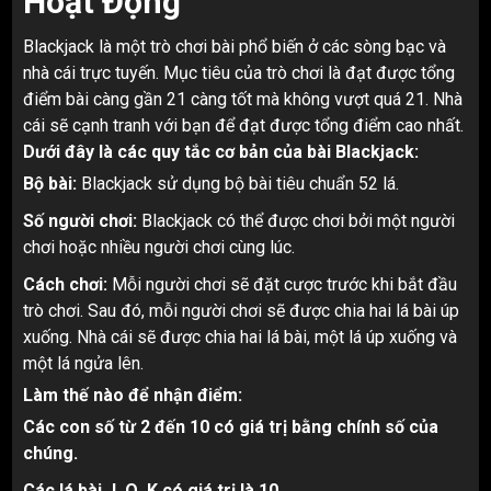
Hoạt Động
Blackjack là một trò chơi bài phổ biến ở các sòng bạc và
nhà cái trực tuyến. Mục tiêu của trò chơi là đạt được tổng
điểm bài càng gần 21 càng tốt mà không vượt quá 21. Nhà
cái sẽ cạnh tranh với bạn để đạt được tổng điểm cao nhất.
Dưới đây là các quy tắc cơ bản của bài Blackjack:
Bộ bài:
Blackjack sử dụng bộ bài tiêu chuẩn 52 lá.
Số người chơi:
Blackjack có thể được chơi bởi một người
chơi hoặc nhiều người chơi cùng lúc.
Cách chơi:
Mỗi người chơi sẽ đặt cược trước khi bắt đầu
trò chơi. Sau đó, mỗi người chơi sẽ được chia hai lá bài úp
xuống. Nhà cái sẽ được chia hai lá bài, một lá úp xuống và
một lá ngửa lên.
Làm thế nào để nhận điểm:
Các con số từ 2 đến 10 có giá trị bằng chính số của
chúng.
Các lá bài J, Q, K có giá trị là 10.