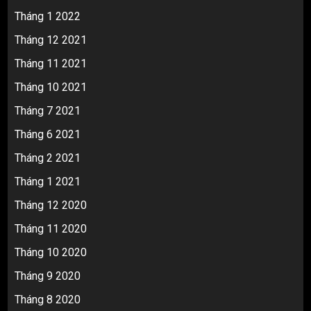
Tháng 1 2022
Tháng 12 2021
Tháng 11 2021
Tháng 10 2021
Tháng 7 2021
Tháng 6 2021
Tháng 2 2021
Tháng 1 2021
Tháng 12 2020
Tháng 11 2020
Tháng 10 2020
Tháng 9 2020
Tháng 8 2020