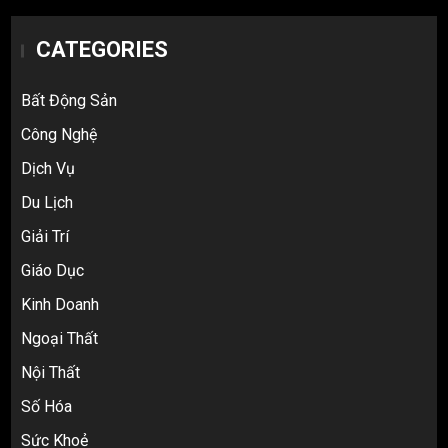
CATEGORIES
Bất Động Sản
Công Nghệ
Dịch Vụ
Du Lịch
Giải Trí
Top 10 nguồn hàng thời trang 1688 giá
Giáo Dục
rẻ giật mình cho dân buôn mới
3
Kinh Doanh
Ngoại Thất
Nội Thất
Review Top 5 Công Ty Ký Gửi Hàng
Taobao Uy Tín Nhất Tại TP.HCM
Số Hóa
4
Sức Khoẻ