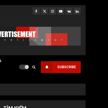
Facebook
Twitter
Instagram
Youtube
VK
LinkedIn
A
SUBSCRIBE