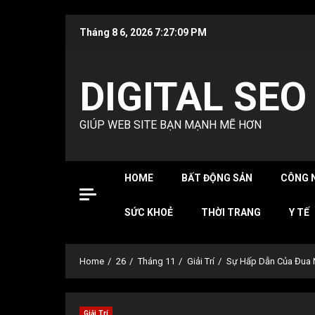
Skip
Tháng 8 6, 2026
7:27:11 PM
to
content
DIGITAL SEO
GIÚP WEB SITE BẠN MẠNH MẼ HƠN
HOME
BẤT ĐỘNG SẢN
CÔNG 
SỨC KHOẺ
THỜI TRANG
Y TẾ
Home
26
Tháng 11
Giải Trí
Sự Hấp Dẫn Của Đua N
Giải Trí