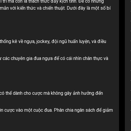
 trí mà còn là thách thức đầy kịch tính. Để có những
mắn với kiến thức và chiến thuật. Dưới đây là một số bí
thống kê về ngựa, jockey, đội ngũ huấn luyện, và điều
ừ các chuyên gia đua ngựa để có cái nhìn chân thực và
 có thể dành cho cược mà không gây ảnh hưởng đến
ền cược vào một cuộc đua. Phân chia ngân sách để giảm