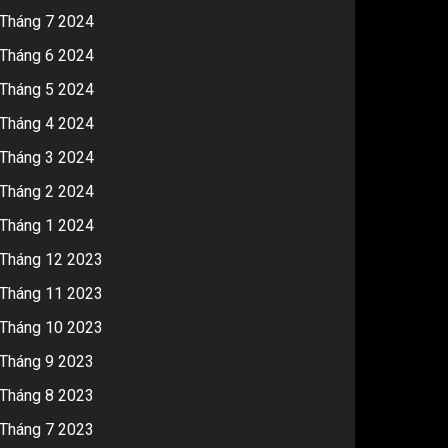
Tháng 7 2024
Tháng 6 2024
Tháng 5 2024
Tháng 4 2024
Tháng 3 2024
Tháng 2 2024
Tháng 1 2024
Tháng 12 2023
Tháng 11 2023
Tháng 10 2023
Tháng 9 2023
Tháng 8 2023
Tháng 7 2023