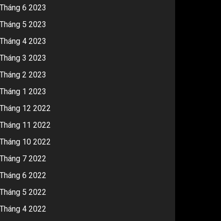
Tháng 6 2023
Tháng 5 2023
Tháng 4 2023
Tháng 3 2023
Tháng 2 2023
Tháng 1 2023
Tháng 12 2022
Tháng 11 2022
Tháng 10 2022
Tháng 7 2022
Tháng 6 2022
Tháng 5 2022
Tháng 4 2022