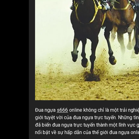
Đua ngựa
s666
online không chỉ là một trải ngh
giới tuyệt vời của đua ngựa trực tuyến. Những tình
đã biến đua ngựa trực tuyến thành một lĩnh vực 
nổi bật về sự hấp dẫn của thế giới đua ngựa onli