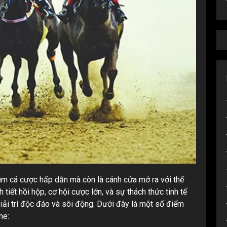
iệm cá cược hấp dẫn mà còn là cánh cửa mở ra với thế
 tiết hồi hộp, cơ hội cược lớn, và sự thách thức tinh tế
giải trí độc đáo và sôi động. Dưới đây là một số điểm
ne: