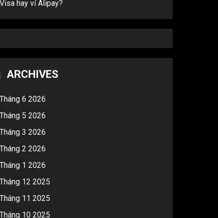
Visa hay ví Alipay?
ARCHIVES
Tháng 6 2026
Tháng 5 2026
Tháng 3 2026
Tháng 2 2026
Tháng 1 2026
Tháng 12 2025
Tháng 11 2025
Tháng 10 2025