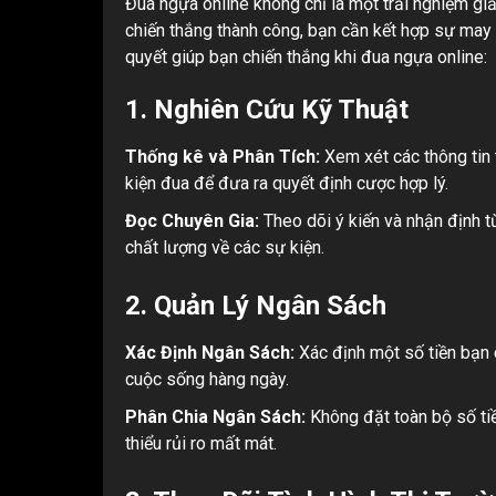
Đua ngựa online không chỉ là một trải nghiệm giải
chiến thắng thành công, bạn cần kết hợp sự may 
quyết giúp bạn chiến thắng khi đua ngựa online:
1. Nghiên Cứu Kỹ Thuật
Thống kê và Phân Tích:
Xem xét các thông tin 
kiện đua để đưa ra quyết định cược hợp lý.
Đọc Chuyên Gia:
Theo dõi ý kiến và nhận định t
chất lượng về các sự kiện.
2. Quản Lý Ngân Sách
Xác Định Ngân Sách:
Xác định một số tiền bạn
cuộc sống hàng ngày.
Phân Chia Ngân Sách:
Không đặt toàn bộ số ti
thiểu rủi ro mất mát.