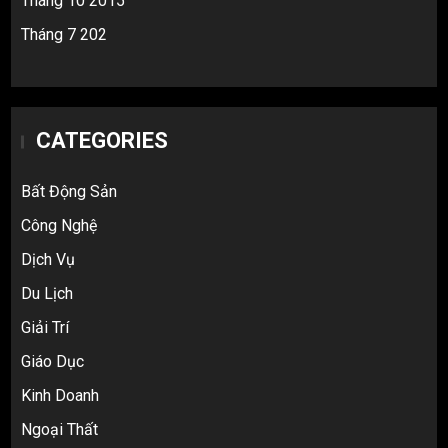
Tháng 10 2015
Tháng 7 202
CATEGORIES
Bất Động Sản
Công Nghệ
Dịch Vụ
Du Lịch
Giải Trí
Top 10 nguồn hàng thời trang 1688 giá
Giáo Dục
rẻ giật mình cho dân buôn mới
3
Kinh Doanh
Ngoại Thất