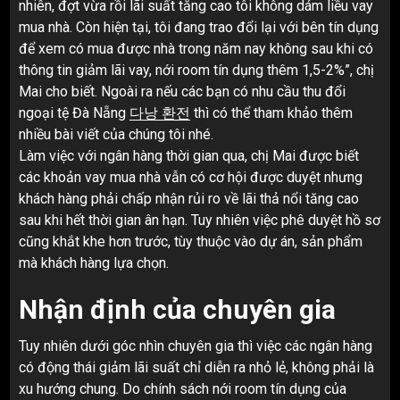
nhiên, đợt vừa rồi lãi suất tăng cao tôi không dám liều vay
mua nhà. Còn hiện tại, tôi đang trao đổi lại với bên tín dụng
để xem có mua được nhà trong năm nay không sau khi có
thông tin giảm lãi vay, nới room tín dụng thêm 1,5-2%”, chị
Mai cho biết. Ngoài ra nếu các bạn có nhu cầu thu đổi
ngoại tệ Đà Nẵng
다낭 환전
thì có thể tham khảo thêm
nhiều bài viết của chúng tôi nhé.
Làm việc với ngân hàng thời gian qua, chị Mai được biết
các khoản vay mua nhà vẫn có cơ hội được duyệt nhưng
khách hàng phải chấp nhận rủi ro về lãi thả nổi tăng cao
sau khi hết thời gian ân hạn. Tuy nhiên việc phê duyệt hồ sơ
cũng khắt khe hơn trước, tùy thuộc vào dự án, sản phẩm
mà khách hàng lựa chọn.
Nhận định của chuyên gia
Tuy nhiên dưới góc nhìn chuyên gia thì việc các ngân hàng
có động thái giảm lãi suất chỉ diễn ra nhỏ lẻ, không phải là
xu hướng chung. Do chính sách nới room tín dụng của