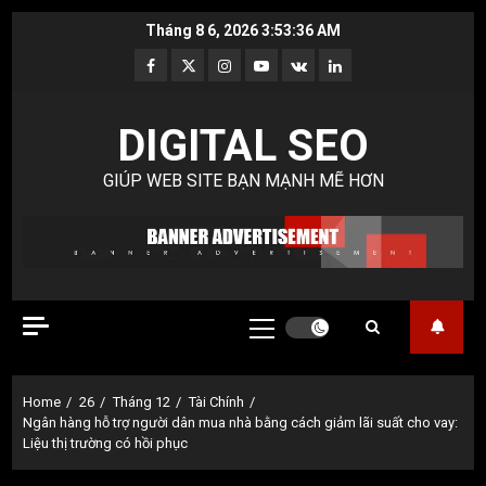
Skip
Tháng 8 6, 2026
3:53:37 AM
to
Facebook
Twitter
Instagram
Youtube
VK
LinkedIn
content
DIGITAL SEO
GIÚP WEB SITE BẠN MẠNH MẼ HƠN
Primary
Menu
Home
26
Tháng 12
Tài Chính
Ngân hàng hỗ trợ người dân mua nhà bằng cách giảm lãi suất cho vay:
Liệu thị trường có hồi phục