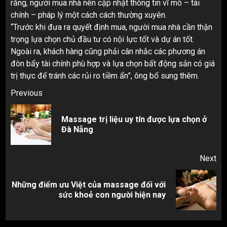
rằng, người mua nhà nên cập nhật thông tin vĩ mô – tài
chính – pháp lý một cách cách thường xuyên.
“Trước khi đưa ra quyết định mua, người mua nhà cần thận
trọng lựa chọn chủ đầu tư có nội lực tốt và dự án tốt.
Ngoài ra, khách hàng cũng phải cân nhắc các phương án
đòn bẩy tài chính phù hợp và lựa chọn bất động sản có giá
trị thực để tránh các rủi ro tiềm ẩn”, ông bổ sung thêm.
Post
Previous
navigation
Massage trị liệu uy tín được lựa chọn ở
Pr
Đà Nẵng
pos
Next
Những điểm ưu Việt của massage đối với
Next
sức khoẻ con người hiện nay
post: