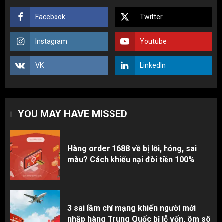
1
Facebook
Twitter
3 sai lầm chí mạng khiến người mới
Instagram
Youtube
nhập hàng Trung Quốc bị lỗ vốn, ôm sô
2
VK
LinkedIn
Top 10 nguồn hàng thời trang 1688 giá
rẻ giật mình cho dân buôn mới
YOU MAY HAVE MISSED
3
Hàng order 1688 về bị lỗi, hỏng, sai
màu? Cách khiếu nại đòi tiền 100%
3 sai lầm chí mạng khiến người mới
nhập hàng Trung Quốc bị lỗ vốn, ôm sô