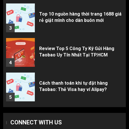
Top 10 nguồn hàng thời trang 1688 giá
rẻ giật mình cho dân buôn mới
3
Review Top 5 Công Ty Ký Gửi Hàng
Taobao Uy Tín Nhất Tại TP.HCM
4
Cách thanh toán khi tự đặt hàng
Taobao: Thẻ Visa hay ví Alipay?
5
Hàng order 1688 về bị lỗi, hỏng, sai
CONNECT WITH US
màu? Cách khiếu nại đòi tiền 100%