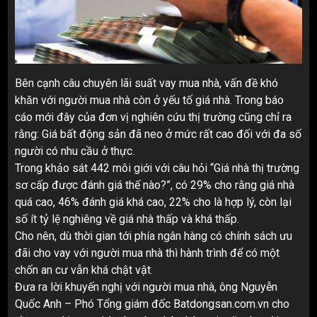
Bên cạnh câu chuyên lãi suất vay mua nhà, vấn đề khó
khăn với người mua nhà còn ở yếu tố giá nhà. Trong báo
cáo mới đây của đơn vị nghiên cứu thị trường cũng chỉ ra
rằng: Giá bất động sản đã neo ở mức rất cao đối với đa số
người có nhu cầu ở thực.
Trong khảo sát 442 môi giới với câu hỏi “Giá nhà thị trường
sơ cấp được đánh giá thế nào?”, có 29% cho rằng giá nhà
quá cao, 46% đánh giá khá cao, 22% cho là hợp lý, còn lại
số ít tỷ lệ nghiêng về giá nhà thấp và khá thấp.
Cho nên, dù thời gian tới phía ngân hàng có chính sách ưu
đãi cho vay với người mua nhà thì hành trình để có một
chốn an cư vẫn khá chật vật.
Đưa ra lời khuyến nghị với người mua nhà, ông Nguyễn
Quốc Anh – Phó Tổng giám đốc Batdongsan.com.vn cho