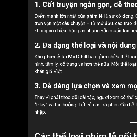
1. Cốt truyện ngắn gọn, dễ the
Điểm mạnh lớn nhất của
phim lẻ
là sự cô đọng. C
trọn vẹn một câu chuyện – từ mở đầu, cao trào đ
không có nhiều thời gian nhưng vẫn muốn tận hư
2. Đa dạng thể loại và nội dung
Kho
phim lẻ
tại
MotChill
bao gồm nhiều thể loại 
hình, tâm lý, cổ trang và hơn thế nữa. Mỗi thể l
khán giả Việt.
3. Dễ dàng lựa chọn và xem mọ
Thay vì phải theo dõi dài tập, người xem có thể 
“Play” và tận hưởng. Tất cả các bộ phim đều hỗ 
nhập.
Các thể loại phim lẻ nổi 