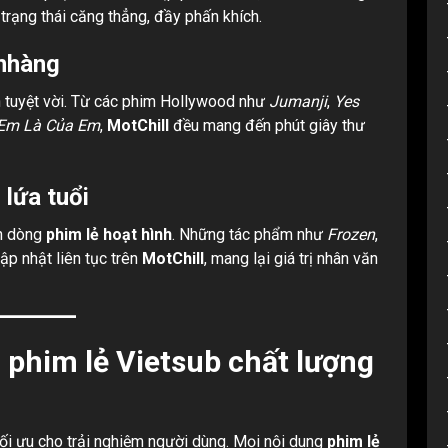
 trạng thái căng thẳng, đầy phấn khích.
 nhàng
n tuyệt vời. Từ các phim Hollywood như
Jumanji
,
Yes
Em Là Của Em
,
MotChill
đều mang đến phút giây thư
lứa tuổi
ch dòng
phim lẻ hoạt hình
. Những tác phẩm như
Frozen
,
p nhật liên tục trên
MotChill
, mang lại giá trị nhân văn
 phim lẻ Vietsub chất lượng
ối ưu cho trải nghiệm người dùng. Mọi nội dung
phim lẻ