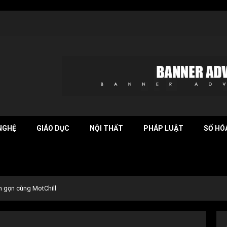
NGHỆ
GIÁO DỤC
NỘI THẤT
PHÁP LUẬT
SỐ HÓ
nh gọn cùng MotChill