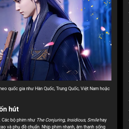
theo quốc gia như Hàn Quốc, Trung Quốc, Việt Nam hoặc
uốn hút
h. Các bộ phim như
The Conjuring
,
Insidious
,
Smile
hay
cao và phụ đề chuẩn. Nhịp phim nhanh, âm thanh sống