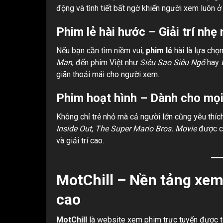
động và tình tiết bất ngờ khiến người xem luôn ở
Phim lẻ hài hước – Giải trí nhẹ
Nếu bạn cần tìm niềm vui,
phim lẻ
hài là lựa chọ
Man
, đến phim Việt như
Siêu Sao Siêu Ngố
hay
giãn thoải mái cho người xem.
Phim hoạt hình – Dành cho mọi 
Không chỉ trẻ nhỏ mà cả người lớn cũng yêu thí
Inside Out
,
The Super Mario Bros. Movie
được cậ
và giải trí cao.
MotChill – Nền tảng xem
cao
MotChill
là website xem phim trực tuyến được t