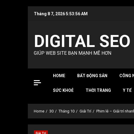
Skip
Tháng 8 7, 2026
5:53:57 AM
to
content
DIGITAL SEO
GIÚP WEB SITE BẠN MẠNH MẼ HƠN
HOME
BẤT ĐỘNG SẢN
CÔNG 
SỨC KHOẺ
THỜI TRANG
Y TẾ
Home
30
Tháng 10
Giải Trí
Phim lẻ – Giải trí nha
Giải Trí