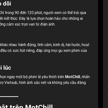
o dõi
hỉ trong 90 đến 120 phút, người xem có thể trải qua
ến kết thúc. Đây là lựa chọn hoàn hảo cho những ai
ởng cảm xúc trọn vẹn từ điện ảnh.
khác nhau: hành động, tình cảm, kinh dị, hài hước, hoạt
oại đều có sức hút riêng, đáp ứng mọi gu xem phim của
i lúc
chọn ngay một bộ phim lẻ yêu thích trên
MotChill
, nhấn
trợ Vietsub, hình ảnh sắc nét và không yêu cầu đăng
bật trên MotChill