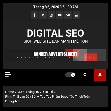
Skip
Tháng 8 6, 2026
3:51:31 AM
to
Facebook
Twitter
Instagram
Youtube
VK
LinkedIn
content
DIGITAL SEO
GIÚP WEB SITE BẠN MẠNH MẼ HƠN
Primary
Menu
Home
30
Tháng 10
Giải Trí
Phim Thái Lan Gây Sốt – Top Tác Phẩm Được Yêu Thích Trên
Dongphim