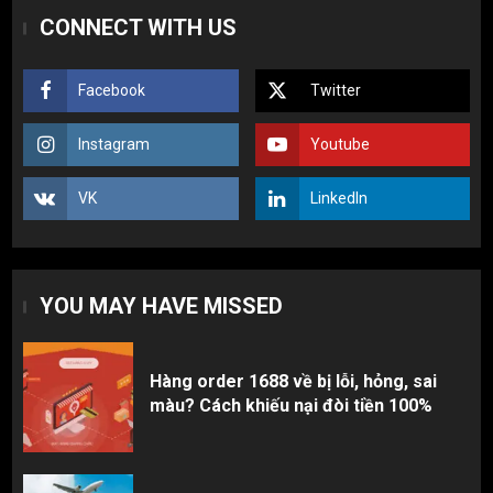
Hàng order 1688 về bị lỗi, hỏng, sai
CONNECT WITH US
màu? Cách khiếu nại đòi tiền 100%
1
Facebook
Twitter
3 sai lầm chí mạng khiến người mới
Instagram
Youtube
nhập hàng Trung Quốc bị lỗ vốn, ôm sô
2
VK
LinkedIn
Top 10 nguồn hàng thời trang 1688 giá
rẻ giật mình cho dân buôn mới
YOU MAY HAVE MISSED
3
Hàng order 1688 về bị lỗi, hỏng, sai
màu? Cách khiếu nại đòi tiền 100%