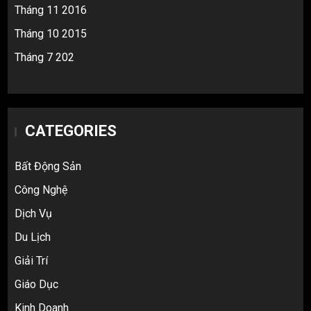
Tháng 11 2016
Tháng 10 2015
Tháng 7 202
CATEGORIES
Bất Động Sản
Công Nghệ
Dịch Vụ
Du Lịch
Giải Trí
Top 10 nguồn hàng thời trang 1688 giá
Giáo Dục
rẻ giật mình cho dân buôn mới
3
Kinh Doanh