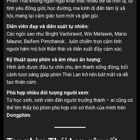
Phim Thái không ngần ngại khai thác nhiều đề tài mới lạ, từ
tình yêu đồng giới, học đường, ma kinh dị đến tâm lý xã
hội, mang lại cảm giác tươi mới và gần gũi.
Diễn viên đẹp và diễn xuất tự nhiên:
Các ngôi sao như Bright Vachirawit, Win Metawin, Mario
Maurer, Baifern Pimchanok… luôn chiếm trọn cảm tình
người hâm mộ bởi thần thái và diễn xuất đầy cảm xúc.
Kỹ thuật quay phim và âm nhạc ấn tượng:
Hình ảnh được đầu tư chỉn chu, âm thanh sống động, bối
cảnh tươi sáng giúp phim Thái Lan trở nên bắt mắt và dễ
tạo thiện cảm.
Phù hợp nhiều đối tượng người xem:
Từ học sinh, sinh viên đến người trưởng thành – ai cũng có
thể tìm thấy bộ phim phù hợp với sở thích của mình trên
Dongphim
.