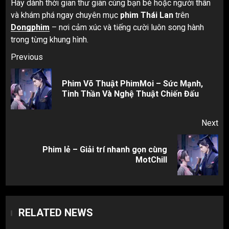
Hãy dành thời gian thư giãn cùng bạn bè hoặc người thân
và khám phá ngay chuyên mục
phim Thái Lan
trên
Dongphim
– nơi cảm xúc và tiếng cười luôn song hành
trong từng khung hình.
Post
Previous
navigation
Phim Võ Thuật PhimMoi – Sức Mạnh,
Pr
Tinh Thần Và Nghệ Thuật Chiến Đấu
pos
Next
Phim lẻ – Giải trí nhanh gọn cùng
Next
MotChill
post:
RELATED NEWS