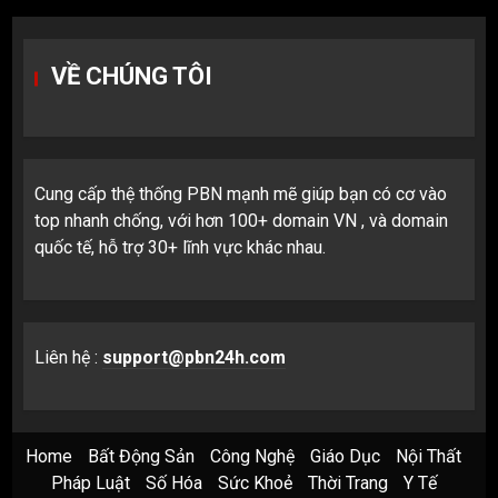
VỀ CHÚNG TÔI
Cung cấp thệ thống PBN mạnh mẽ giúp bạn có cơ vào
top nhanh chống, với hơn 100+ domain VN , và domain
quốc tế, hỗ trợ 30+ lĩnh vực khác nhau.
Liên hệ :
support@pbn24h.com
Home
Bất Động Sản
Công Nghệ
Giáo Dục
Nội Thất
Pháp Luật
Số Hóa
Sức Khoẻ
Thời Trang
Y Tế