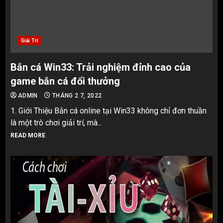
Giải Trí
Bắn cá Win33: Trải nghiệm đỉnh cao của
game bắn cá đổi thưởng
ADMIN
THÁNG 2 7, 2022
1. Giới Thiệu Bắn cá online tại Win33 không chỉ đơn thuần
là một trò chơi giải trí, mà...
READ MORE