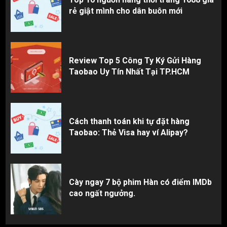
rẻ giật mình cho dân buôn mới
Review Top 5 Công Ty Ký Gửi Hàng
Taobao Uy Tín Nhất Tại TP.HCM
Cách thanh toán khi tự đặt hàng
Taobao: Thẻ Visa hay ví Alipay?
Cày ngay 7 bộ phim Hàn có điểm IMDb
cao ngất ngưởng.