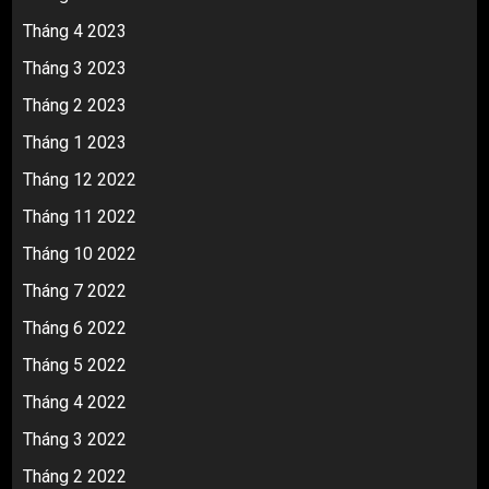
Tháng 4 2023
Tháng 3 2023
Tháng 2 2023
Tháng 1 2023
Tháng 12 2022
Tháng 11 2022
Tháng 10 2022
Tháng 7 2022
Tháng 6 2022
Tháng 5 2022
Tháng 4 2022
Tháng 3 2022
Tháng 2 2022