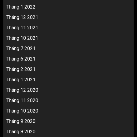
Tháng 1 2022
Tháng 12 2021
Tháng 11 2021
Tháng 10 2021
Tháng 7 2021
Tháng 6 2021
Tháng 2 2021
Tháng 1 2021
Tháng 12 2020
Tháng 11 2020
Tháng 10 2020
Tháng 9 2020
Tháng 8 2020