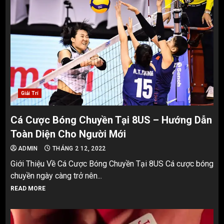
Giải Trí
Cá Cược Bóng Chuyền Tại 8US – Hướng Dẫn
Toàn Diện Cho Người Mới
ADMIN
THÁNG 2 12, 2022
Giới Thiệu Về Cá Cược Bóng Chuyền Tại 8US Cá cược bóng
chuyền ngày càng trở nên...
READ MORE