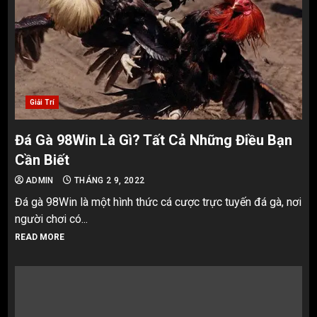
Giải Trí
Đá Gà 98Win Là Gì? Tất Cả Những Điều Bạn
Cần Biết
ADMIN
THÁNG 2 9, 2022
Đá gà 98Win là một hình thức cá cược trực tuyến đá gà, nơi
người chơi có...
READ MORE