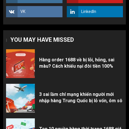
nhập hàng Trung Quốc bị lỗ vốn, ôm sô
2
VK
LinkedIn
Top 10 nguồn hàng thời trang 1688 giá
rẻ giật mình cho dân buôn mới
YOU MAY HAVE MISSED
3
Hàng order 1688 về bị lỗi, hỏng, sai
màu? Cách khiếu nại đòi tiền 100%
3 sai lầm chí mạng khiến người mới
nhập hàng Trung Quốc bị lỗ vốn, ôm sô
Top 10 nguồn hàng thời trang 1688 giá