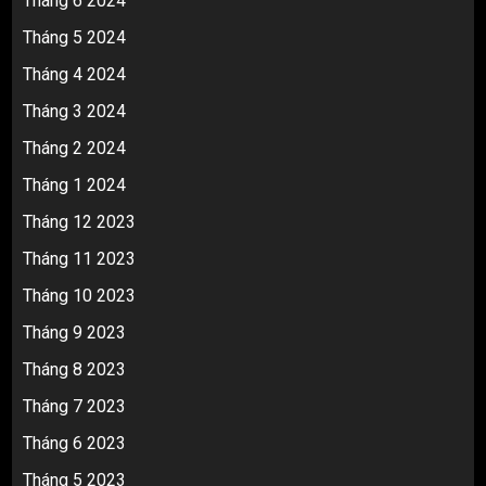
Tháng 6 2024
Tháng 5 2024
Tháng 4 2024
Tháng 3 2024
Tháng 2 2024
Tháng 1 2024
Tháng 12 2023
Tháng 11 2023
Tháng 10 2023
Tháng 9 2023
Tháng 8 2023
Tháng 7 2023
Tháng 6 2023
Tháng 5 2023