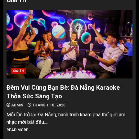
Giải Trí
Giải Trí
Đêm Vui Cùng Bạn Bè: Đà Nẵng Karaoke
Thỏa Sức Sáng Tạo
ADMIN
THÁNG 1 10, 2020
Mỗi lần trở lại Đà Nẵng, hành trình khám phá thế giới âm
nhạc mới bắt đầu....
READ MORE