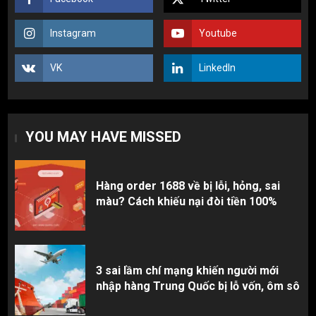
Top 10 nguồn hàng thời trang 1688 giá
Instagram
Youtube
rẻ giật mình cho dân buôn mới
3
VK
LinkedIn
YOU MAY HAVE MISSED
Hàng order 1688 về bị lỗi, hỏng, sai
màu? Cách khiếu nại đòi tiền 100%
3 sai lầm chí mạng khiến người mới
nhập hàng Trung Quốc bị lỗ vốn, ôm sô