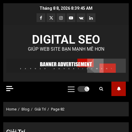
Skip
Tháng 8 8, 2026
8:39:46 AM
to
Facebook
Twitter
Instagram
Youtube
VK
LinkedIn
content
DIGITAL SEO
GIÚP WEB SITE BẠN MẠNH MẼ HƠN
Primary
Menu
Home
Blog
Giải Trí
Page 82