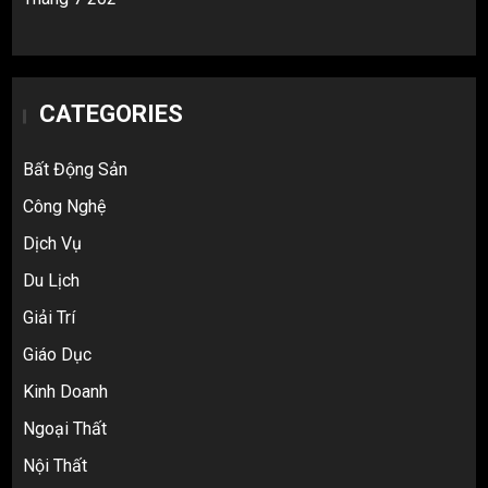
CATEGORIES
Bất Động Sản
Top 10 nguồn hàng thời trang 1688 giá
Công Nghệ
rẻ giật mình cho dân buôn mới
Dịch Vụ
3
Du Lịch
Giải Trí
Review Top 5 Công Ty Ký Gửi Hàng
Giáo Dục
Taobao Uy Tín Nhất Tại TP.HCM
4
Kinh Doanh
Ngoại Thất
Nội Thất
Cách thanh toán khi tự đặt hàng