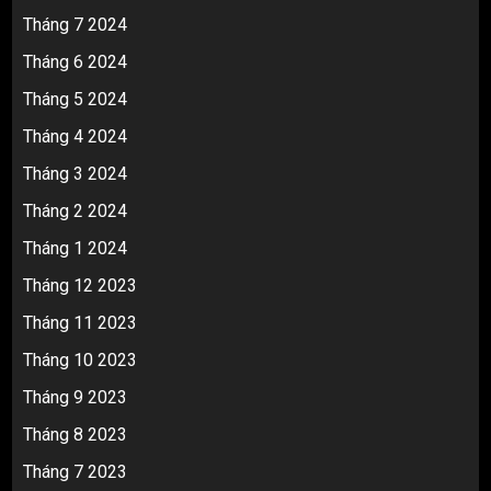
Tháng 7 2024
Tháng 6 2024
Tháng 5 2024
Tháng 4 2024
Tháng 3 2024
Tháng 2 2024
Tháng 1 2024
Tháng 12 2023
Tháng 11 2023
Tháng 10 2023
Tháng 9 2023
Tháng 8 2023
Tháng 7 2023