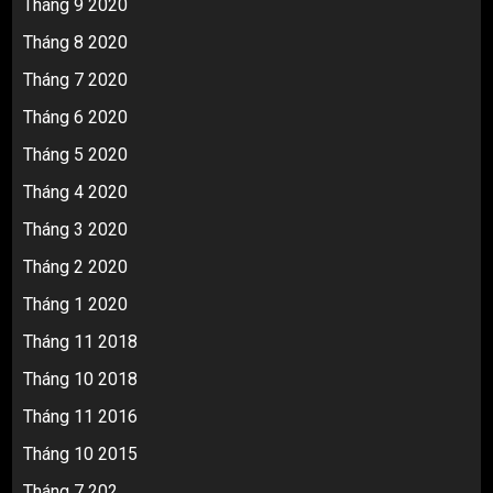
Tháng 9 2020
Tháng 8 2020
Tháng 7 2020
Tháng 6 2020
Tháng 5 2020
Tháng 4 2020
Tháng 3 2020
Tháng 2 2020
Tháng 1 2020
Tháng 11 2018
Tháng 10 2018
Tháng 11 2016
Tháng 10 2015
Tháng 7 202