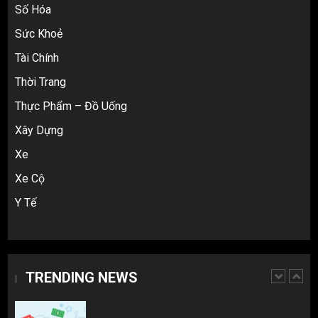
Taobao: Thẻ Visa hay ví Alipay?
Số Hóa
5
Sức Khoẻ
Tài Chính
Hàng order 1688 về bị lỗi, hỏng, sai
Thời Trang
màu? Cách khiếu nại đòi tiền 100%
Thực Phẩm – Đồ Uống
1
Xây Dựng
Xe
3 sai lầm chí mạng khiến người mới
nhập hàng Trung Quốc bị lỗ vốn, ôm sô
Xe Cộ
2
Y Tế
Top 10 nguồn hàng thời trang 1688 giá
rẻ giật mình cho dân buôn mới
TRENDING NEWS
3