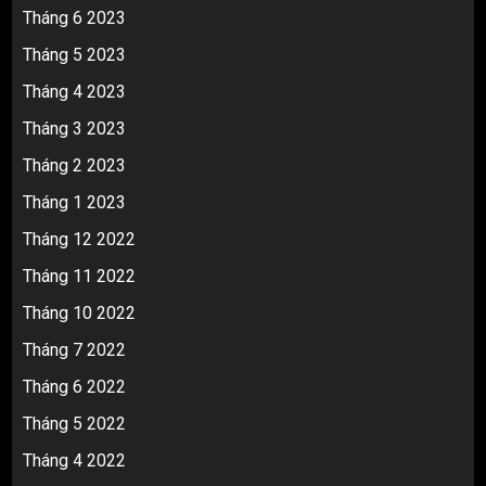
Tháng 6 2023
Tháng 5 2023
Tháng 4 2023
Tháng 3 2023
Tháng 2 2023
Tháng 1 2023
Tháng 12 2022
Tháng 11 2022
Tháng 10 2022
Tháng 7 2022
Tháng 6 2022
Tháng 5 2022
Tháng 4 2022