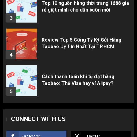
Review Top 5 Công Ty Ký Gửi Hàng
Taobao Uy Tín Nhất Tại TP.HCM
4
Cách thanh toán khi tự đặt hàng
Taobao: Thẻ Visa hay ví Alipay?
5
Hàng order 1688 về bị lỗi, hỏng, sai
màu? Cách khiếu nại đòi tiền 100%
1
3 sai lầm chí mạng khiến người mới
CONNECT WITH US
nhập hàng Trung Quốc bị lỗ vốn, ôm sô
2
Facebook
Twitter