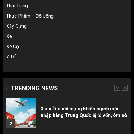
Thời Trang
Cách thanh toán khi tự đặt hàng
Taobao: Thẻ Visa hay ví Alipay?
Thực Phẩm – Đồ Uống
5
Xây Dựng
Xe
Hàng order 1688 về bị lỗi, hỏng, sai
Xe Cộ
màu? Cách khiếu nại đòi tiền 100%
Y Tế
1
3 sai lầm chí mạng khiến người mới
nhập hàng Trung Quốc bị lỗ vốn, ôm sô
TRENDING NEWS
2
Top 10 nguồn hàng thời trang 1688 giá
rẻ giật mình cho dân buôn mới
3