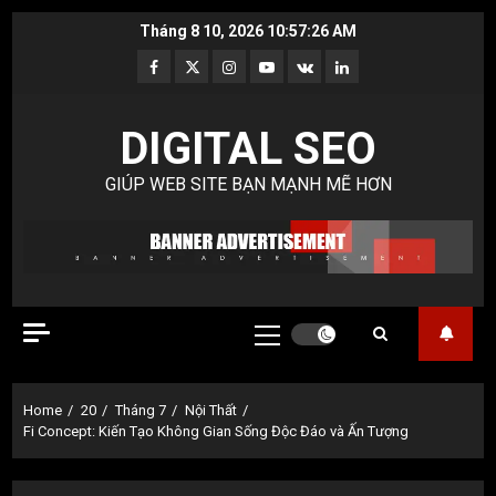
Skip
Tháng 8 10, 2026
10:57:27 AM
to
Facebook
Twitter
Instagram
Youtube
VK
LinkedIn
content
DIGITAL SEO
GIÚP WEB SITE BẠN MẠNH MẼ HƠN
Primary
Menu
Home
20
Tháng 7
Nội Thất
Fi Concept: Kiến Tạo Không Gian Sống Độc Đáo và Ấn Tượng