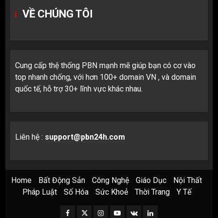
VỀ CHÚNG TÔI
Cung cấp thệ thống PBN mạnh mẽ giúp bạn có cơ vào
top nhanh chống, với hơn 100+ domain VN , và domain
quốc tế, hỗ trợ 30+ lĩnh vực khác nhau.
Liên hệ :
support@pbn24h.com
Home
Bất Động Sản
Công Nghệ
Giáo Dục
Nội Thất
Pháp Luật
Số Hóa
Sức Khoẻ
Thời Trang
Y Tế
Facebook
Twitter
Instagram
Youtube
VK
LinkedIn