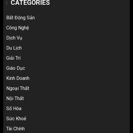
CATEGORIES
Bất Động Sản
Công Nghệ
Dịch Vụ
Du Lịch
Giải Trí
Top 10 nguồn hàng thời trang 1688 giá
Giáo Dục
rẻ giật mình cho dân buôn mới
Kinh Doanh
3
Ngoại Thất
Nội Thất
Review Top 5 Công Ty Ký Gửi Hàng
Số Hóa
Taobao Uy Tín Nhất Tại TP.HCM
4
Sức Khoẻ
Tài Chính