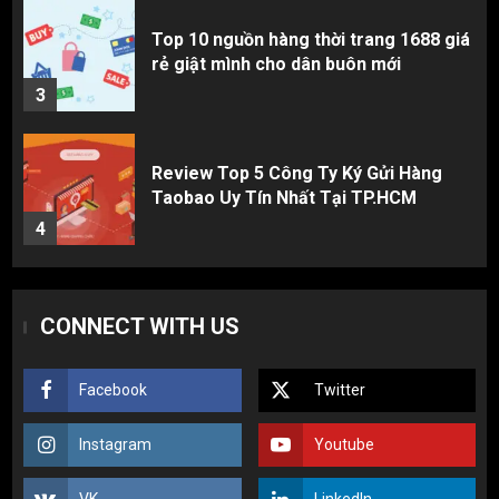
Review Top 5 Công Ty Ký Gửi Hàng
Taobao Uy Tín Nhất Tại TP.HCM
4
Cách thanh toán khi tự đặt hàng
Taobao: Thẻ Visa hay ví Alipay?
5
CONNECT WITH US
Hàng order 1688 về bị lỗi, hỏng, sai
màu? Cách khiếu nại đòi tiền 100%
1
Facebook
Twitter
Instagram
Youtube
3 sai lầm chí mạng khiến người mới
nhập hàng Trung Quốc bị lỗ vốn, ôm sô
VK
LinkedIn