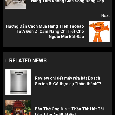
Nâng Tầm Không Gian Sống Đẳng Cấp
pos
Next
Hướng Dẫn Cách Mua Hàng Trên Taobao
Next
Từ A Đến Z: Cẩm Nang Chi Tiết Cho
post:
Người Mới Bắt Đầu
RELATED NEWS
Review chi tiết máy rửa bát Bosch
Series 8: Có thực sự “thần thánh”?
Bàn Thờ Ông Địa – Thần Tài: Hút Tài
Lộc, Làm Ăn Phát Đạt