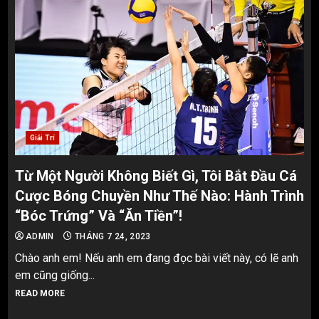
Giải Trí
Từ Một Người Không Biết Gì, Tôi Bắt Đầu Cá
Cược Bóng Chuyền Như Thế Nào: Hành Trình
“Bóc Trứng” Và “Ăn Tiền”!
ADMIN
THÁNG 7 24, 2023
Chào anh em! Nếu anh em đang đọc bài viết này, có lẽ anh
em cũng giống...
READ MORE