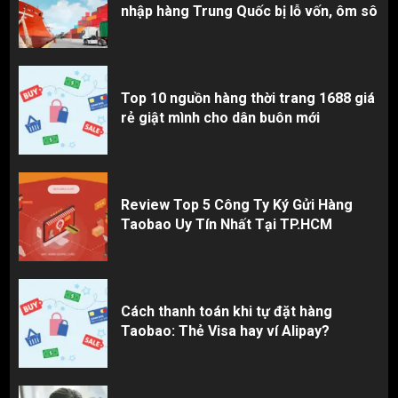
nhập hàng Trung Quốc bị lỗ vốn, ôm sô
Top 10 nguồn hàng thời trang 1688 giá
rẻ giật mình cho dân buôn mới
Review Top 5 Công Ty Ký Gửi Hàng
Taobao Uy Tín Nhất Tại TP.HCM
Cách thanh toán khi tự đặt hàng
Taobao: Thẻ Visa hay ví Alipay?