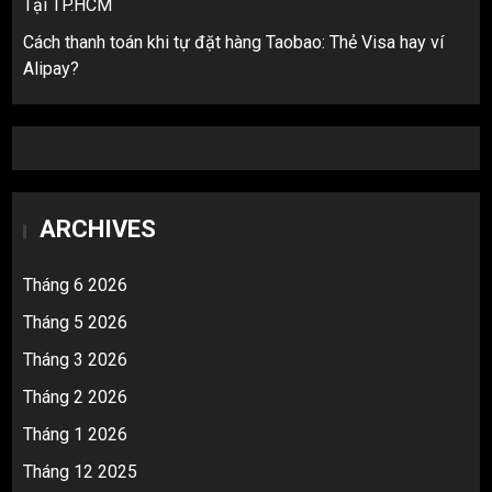
Tại TP.HCM
Cách thanh toán khi tự đặt hàng Taobao: Thẻ Visa hay ví
Alipay?
ARCHIVES
Tháng 6 2026
Tháng 5 2026
Tháng 3 2026
Tháng 2 2026
Tháng 1 2026
Tháng 12 2025