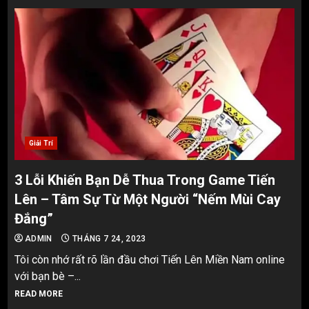
Giải Trí
3 Lỗi Khiến Bạn Dễ Thua Trong Game Tiến
Lên – Tâm Sự Từ Một Người “Nếm Mùi Cay
Đắng”
ADMIN
THÁNG 7 24, 2023
Tôi còn nhớ rất rõ lần đầu chơi Tiến Lên Miền Nam online
với bạn bè –...
READ MORE