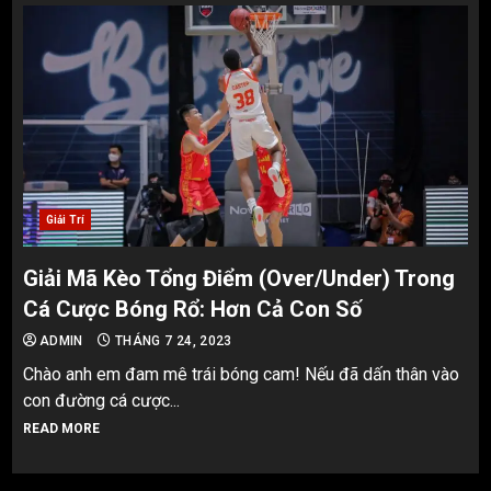
Giải Trí
Giải Mã Kèo Tổng Điểm (Over/Under) Trong
Cá Cược Bóng Rổ: Hơn Cả Con Số
ADMIN
THÁNG 7 24, 2023
Chào anh em đam mê trái bóng cam! Nếu đã dấn thân vào
con đường cá cược...
READ MORE