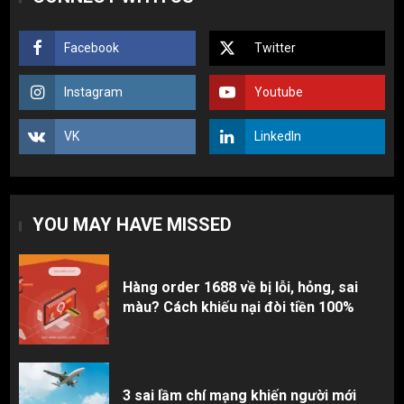
5
Facebook
Twitter
Hàng order 1688 về bị lỗi, hỏng, sai
màu? Cách khiếu nại đòi tiền 100%
Instagram
Youtube
1
VK
LinkedIn
3 sai lầm chí mạng khiến người mới
nhập hàng Trung Quốc bị lỗ vốn, ôm sô
YOU MAY HAVE MISSED
2
Hàng order 1688 về bị lỗi, hỏng, sai
Top 10 nguồn hàng thời trang 1688 giá
màu? Cách khiếu nại đòi tiền 100%
rẻ giật mình cho dân buôn mới
3
3 sai lầm chí mạng khiến người mới