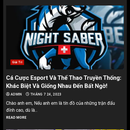
Giải Trí
Cá Cược Esport Và Thể Thao Truyền Thống:
Khác Biệt Và Giống Nhau Đến Bất Ngờ!
ADMIN
THÁNG 7 24, 2023
Chào anh em, Nếu anh em là tín đồ của những trận đấu
đỉnh cao, dù là...
READ MORE