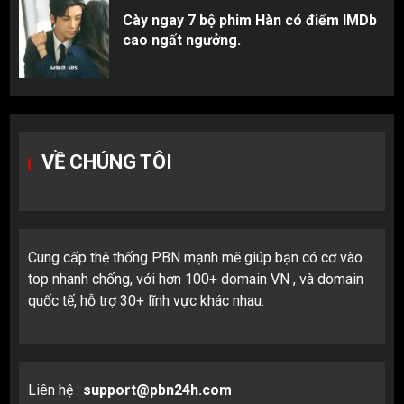
Cày ngay 7 bộ phim Hàn có điểm IMDb
cao ngất ngưởng.
VỀ CHÚNG TÔI
Cung cấp thệ thống PBN mạnh mẽ giúp bạn có cơ vào
top nhanh chống, với hơn 100+ domain VN , và domain
quốc tế, hỗ trợ 30+ lĩnh vực khác nhau.
Liên hệ :
support@pbn24h.com