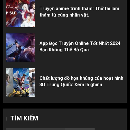
Truyện anime trinh thám: Thử tài làm
thám tử cùng nhân vật.
App Đọc Truyện Online Tốt Nhất 2024
Bạn Không Thể Bỏ Qua.
Chất lượng đồ họa khủng của hoạt hình
3D Trung Quốc: Xem là ghiền
TÌM KIẾM