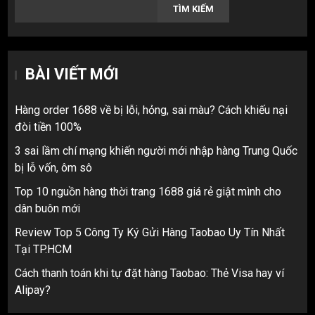
TÌM KIẾM
BÀI VIẾT MỚI
Hàng order 1688 về bị lỗi, hỏng, sai màu? Cách khiếu nại
đòi tiền 100%
3 sai lầm chí mạng khiến người mới nhập hàng Trung Quốc
bị lỗ vốn, ôm sô
Top 10 nguồn hàng thời trang 1688 giá rẻ giật mình cho
dân buôn mới
Review Top 5 Công Ty Ký Gửi Hàng Taobao Uy Tín Nhất
Tại TP.HCM
Cách thanh toán khi tự đặt hàng Taobao: Thẻ Visa hay ví
Alipay?