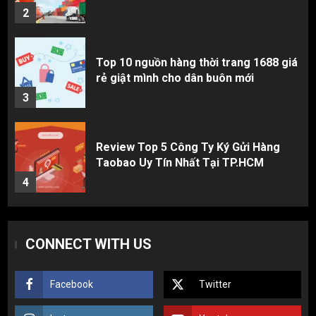
3
Review Top 5 Công Ty Ký Gửi Hàng
Taobao Uy Tín Nhất Tại TP.HCM
4
Cách thanh toán khi tự đặt hàng
Taobao: Thẻ Visa hay ví Alipay?
5
Hàng order 1688 về bị lỗi, hỏng, sai
CONNECT WITH US
màu? Cách khiếu nại đòi tiền 100%
1
Facebook
Twitter