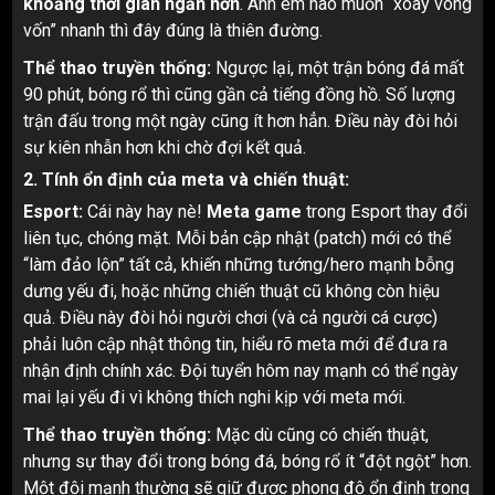
khoảng thời gian ngắn hơn
. Anh em nào muốn “xoay vòng
vốn” nhanh thì đây đúng là thiên đường.
Thể thao truyền thống:
Ngược lại, một trận bóng đá mất
90 phút, bóng rổ thì cũng gần cả tiếng đồng hồ. Số lượng
trận đấu trong một ngày cũng ít hơn hẳn. Điều này đòi hỏi
sự kiên nhẫn hơn khi chờ đợi kết quả.
2. Tính ổn định của meta và chiến thuật:
Esport:
Cái này hay nè!
Meta game
trong Esport thay đổi
liên tục, chóng mặt. Mỗi bản cập nhật (patch) mới có thể
“làm đảo lộn” tất cả, khiến những tướng/hero mạnh bỗng
dưng yếu đi, hoặc những chiến thuật cũ không còn hiệu
quả. Điều này đòi hỏi người chơi (và cả người cá cược)
phải luôn cập nhật thông tin, hiểu rõ meta mới để đưa ra
nhận định chính xác. Đội tuyển hôm nay mạnh có thể ngày
mai lại yếu đi vì không thích nghi kịp với meta mới.
Thể thao truyền thống:
Mặc dù cũng có chiến thuật,
nhưng sự thay đổi trong bóng đá, bóng rổ ít “đột ngột” hơn.
Một đội mạnh thường sẽ giữ được phong độ ổn định trong