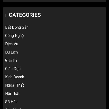
CATEGORIES
Bất Động Sản
Công Nghệ
Dịch Vụ
Du Lịch
Giải Trí
Top 10 nguồn hàng thời trang 1688 giá
Giáo Dục
rẻ giật mình cho dân buôn mới
3
Kinh Doanh
Ngoại Thất
Nội Thất
Review Top 5 Công Ty Ký Gửi Hàng
Taobao Uy Tín Nhất Tại TP.HCM
Số Hóa
4