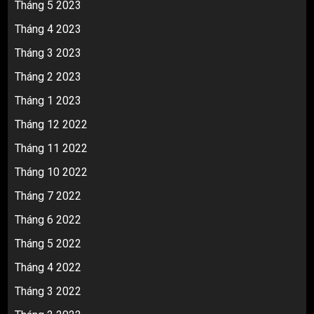
Tháng 5 2023
Tháng 4 2023
Tháng 3 2023
Tháng 2 2023
Tháng 1 2023
Tháng 12 2022
Tháng 11 2022
Tháng 10 2022
Tháng 7 2022
Tháng 6 2022
Tháng 5 2022
Tháng 4 2022
Tháng 3 2022