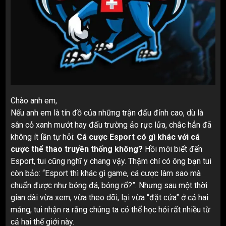
Chào anh em,
Nếu anh em là tín đồ của những trận đấu đỉnh cao, dù là
sân cỏ xanh mướt hay đấu trường ảo rực lửa, chắc hẳn đã
không ít lần tự hỏi:
Cá cược Esport có gì khác với cá
cược thể thao truyền thống không?
Hồi mới biết đến
Esport, tui cũng nghĩ y chang vậy. Thậm chí có ông bạn tui
còn bảo: “Esport thì khác gì game, cá cược làm sao mà
chuẩn được như bóng đá, bóng rổ?”. Nhưng sau một thời
gian dài vừa xem, vừa theo dõi, lại vừa “đặt cửa” ở cả hai
mảng, tui nhận ra rằng chúng ta có thể học hỏi rất nhiều từ
cả hai thế giới này.