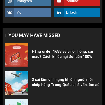
3 sai lầm chí mạng khiến người mới
Instagram
Youtube
nhập hàng Trung Quốc bị lỗ vốn, ôm sô
2
VK
LinkedIn
Top 10 nguồn hàng thời trang 1688 giá
rẻ giật mình cho dân buôn mới
YOU MAY HAVE MISSED
3
Hàng order 1688 về bị lỗi, hỏng, sai
màu? Cách khiếu nại đòi tiền 100%
3 sai lầm chí mạng khiến người mới
nhập hàng Trung Quốc bị lỗ vốn, ôm sô