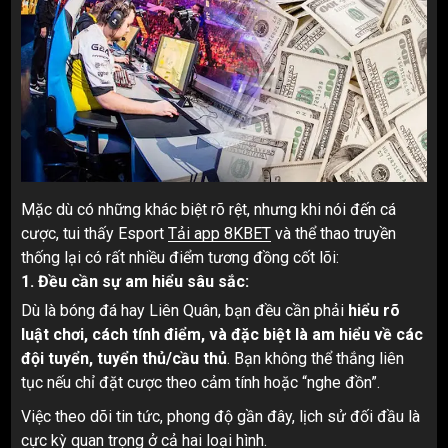
Mặc dù có những khác biệt rõ rệt, nhưng khi nói đến cá
cược, tui thấy Esport
Tải app 8KBET
và thể thao truyền
thống lại có rất nhiều điểm tương đồng cốt lõi:
1. Đều cần sự am hiểu sâu sắc:
Dù là bóng đá hay Liên Quân, bạn đều cần phải
hiểu rõ
luật chơi, cách tính điểm, và đặc biệt là am hiểu về các
đội tuyển, tuyển thủ/cầu thủ
. Bạn không thể thắng liên
tục nếu chỉ đặt cược theo cảm tính hoặc “nghe đồn”.
Việc theo dõi tin tức, phong độ gần đây, lịch sử đối đầu là
cực kỳ quan trọng ở cả hai loại hình.