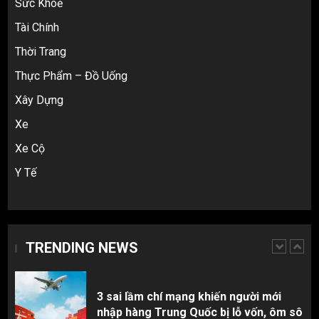
Sức Khoẻ
Tài Chính
Cách thanh toán khi tự đặt hàng
Thời Trang
Taobao: Thẻ Visa hay ví Alipay?
Thực Phẩm – Đồ Uống
5
Xây Dựng
Xe
Hàng order 1688 về bị lỗi, hỏng, sai
màu? Cách khiếu nại đòi tiền 100%
Xe Cộ
1
Y Tế
3 sai lầm chí mạng khiến người mới
nhập hàng Trung Quốc bị lỗ vốn, ôm sô
TRENDING NEWS
2
Top 10 nguồn hàng thời trang 1688 giá
rẻ giật mình cho dân buôn mới