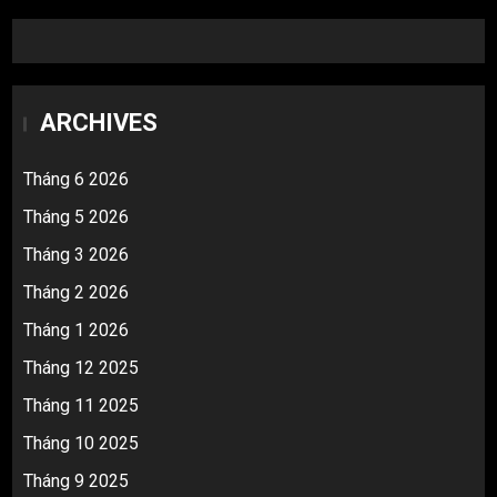
ARCHIVES
Tháng 6 2026
Tháng 5 2026
Tháng 3 2026
Tháng 2 2026
Tháng 1 2026
Tháng 12 2025
Tháng 11 2025
Tháng 10 2025
Tháng 9 2025