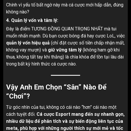
Chính vì yếu tố bất ngờ này mà cá cược mới hấp dẫn, đúng
không nào?
4. Quản lý vốn và tâm lý:
Đây là điểm TƯƠNG ĐỒNG QUAN TRỌNG NHẤT mà tui
muốn nhấn mạnh. Dù bạn cược bóng đá hay cược LoL, việc
quản lý vốn hiệu quả
(chỉ đặt cược số tiền chấp nhận mất,
không vay mượn) và
giữ vững tâm lý
(không ham gỡ khi
thua, không tất tay khi thắng) là chìa khóa để tồn tại lâu dài
trong bất kỳ hình thức cá cược nào.
Vậy Anh Em Chọn “Sân” Nào Để
“Chơi”?
Từ góc nhìn của tui, không có cái nào “hơn” cái nào một
cách tuyệt đối.
Cá cược Esport mang đến sự nhanh gọn,
nhiều dữ liệu để phân tích và sự biến động liên tục của
meta, phù hợp với những người thích sự mới mẻ và tốc