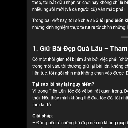
theo, tôi bắt đầu nhận ra: chơi hay không chỉ là b
nhiều người mới (và cả người cũ) vẫn mắc phải.
Trong bài viết này, tôi sẽ chia sẻ
3 lỗi phổ biến
những kinh nghiệm thực tế rút ra từ chính những 
1.
Giữ Bài Đẹp Quá Lâu – Tham
Có một thời gian tôi bị ám ảnh bởi việc phải “ch
trong mỗi ván, tôi thường giữ lại bài lớn, không 
liên tục, tôi ngồi nhìn mà không chen vào được. Đ
Tại sao lỗi này lại nguy hiểm?
Vì trong Tiến Lên, tốc độ về bài rất quan trọng. Đ
thời. Nếu thấy mình không thể đua tốc độ, tốt nhấ
thôi là đủ.
Giải pháp:
– Đừng tiếc rẻ những bộ đẹp nếu nó không giúp b