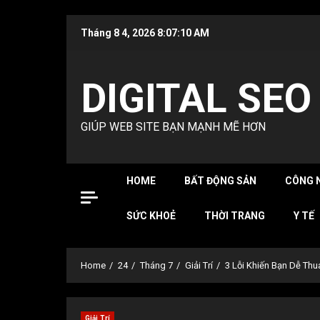
Skip
Tháng 8 4, 2026
8:07:11 AM
to
content
DIGITAL SEO
GIÚP WEB SITE BẠN MẠNH MẼ HƠN
HOME
BẤT ĐỘNG SẢN
CÔNG 
SỨC KHOẺ
THỜI TRANG
Y TẾ
Home
24
Tháng 7
Giải Trí
3 Lỗi Khiến Bạn Dễ Th
Giải Trí