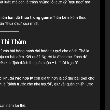
iết luật, mà còn là tránh những lỗi cực kỳ “ngu ngơ” mà
 khiến bạn dễ thua trong game Tiến Lên
, kèm theo
lần “thua đau” của mình.
 Thì Thâm
ốt” ván bài bằng sảnh dài hoặc tứ quý cho oách. Thế là
chịu xả bài sớm. Kết quả? Người ta đánh rác, đánh đôi
ến khi định đánh thì quá muộn – bị “hốt trọn ổ”.
ôi khi,
xả rác hợp lý
còn giá trị hơn là cố giữ bài đẹp chờ
t là “đánh trước cho nhẹ người”, giữ vài quân chiến lược
ạn nắm lợi thế.