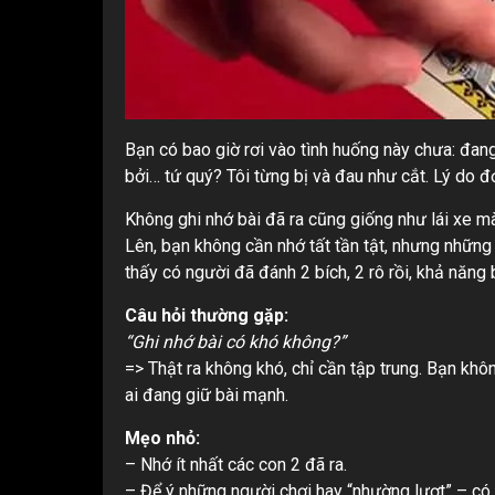
Bạn có bao giờ rơi vào tình huống này chưa: đang 
bởi… tứ quý? Tôi từng bị và đau như cắt. Lý do đ
Không ghi nhớ bài đã ra cũng giống như lái xe m
Lên, bạn không cần nhớ tất tần tật, nhưng những 
thấy có người đã đánh 2 bích, 2 rô rồi, khả năng 
Câu hỏi thường gặp:
“Ghi nhớ bài có khó không?”
=> Thật ra không khó, chỉ cần tập trung. Bạn khô
ai đang giữ bài mạnh.
Mẹo nhỏ:
– Nhớ ít nhất các con 2 đã ra.
– Để ý những người chơi hay “nhường lượt” – có