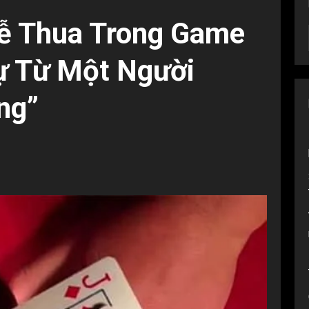
Dễ Thua Trong Game
ự Từ Một Người
ng”