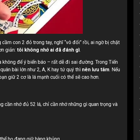
cầm con 2 đỏ trong tay, nghĩ “vô đối” rồi, ai ngờ bị chặt
ơn giản:
tôi không nhớ ai đã đánh gì
.
à không để ý biển báo – rất dễ đi sai đường. Trong Tiến
quân bài lớn như 2, A, K hay tứ quý thì
nên lưu tâm
. Nếu
bạn giữ 2 cơ là lá mạnh cuối có thể sẽ cao hơn.
ng cần nhớ đủ 52 lá, chỉ cần nhớ những gì quan trọng và
 thể họ đang giữ hàng khủng.