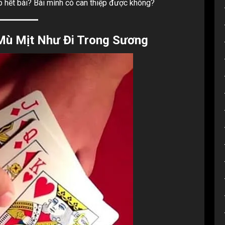
ắp hết bài? Bài mình có can thiệp được không?
Mù Mịt Như Đi Trong Sương