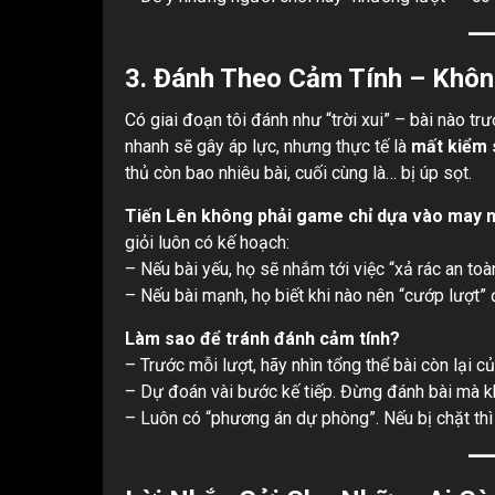
3.
Đánh Theo Cảm Tính – Khôn
Có giai đoạn tôi đánh như “trời xui” – bài nào t
nhanh sẽ gây áp lực, nhưng thực tế là
mất kiểm 
thủ còn bao nhiêu bài, cuối cùng là… bị úp sọt.
Tiến Lên không phải game chỉ dựa vào may 
giỏi luôn có kế hoạch:
– Nếu bài yếu, họ sẽ nhắm tới việc “xả rác an toàn
– Nếu bài mạnh, họ biết khi nào nên “cướp lượt” 
Làm sao để tránh đánh cảm tính?
– Trước mỗi lượt, hãy nhìn tổng thể bài còn lại c
– Dự đoán vài bước kế tiếp. Đừng đánh bài mà kh
– Luôn có “phương án dự phòng”. Nếu bị chặt thì