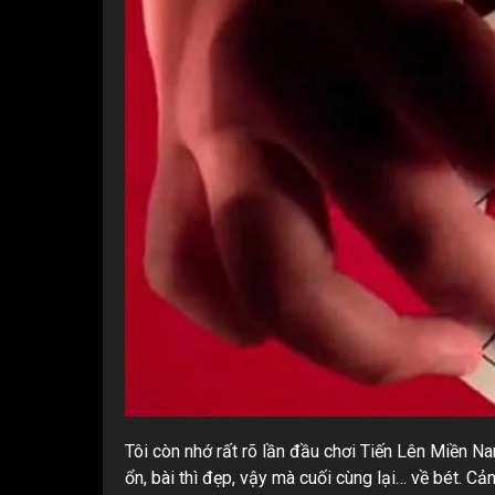
Tôi còn nhớ rất rõ lần đầu chơi Tiến Lên Miền N
ổn, bài thì đẹp, vậy mà cuối cùng lại… về bét. Cả