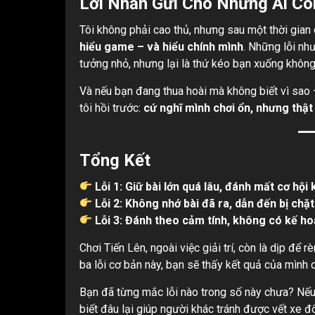
Lời Nhắn Gửi Cho Những Ai Cò
Tôi không phải cao thủ, nhưng sau một thời gian 
hiểu game – và hiểu chính mình
. Những lỗi nh
tưởng nhỏ, nhưng lại là thứ kéo bạn xuống không
Và nếu bạn đang thua hoài mà không biết vì sao –
tôi hồi trước:
cứ nghĩ mình chơi ổn, nhưng thật
Tổng Kết
Lỗi 1: Giữ bài lớn quá lâu, đánh mất cơ hội
Lỗi 2: Không nhớ bài đã ra, dẫn đến bị chặt
Lỗi 3: Đánh theo cảm tính, không có kế ho
Chơi Tiến Lên, ngoài việc giải trí, còn là dịp để
ba lỗi cơ bản này, bạn sẽ thấy kết quả của mình c
Bạn đã từng mắc lỗi nào trong số này chưa? Nếu 
biết đâu lại giúp người khác tránh được vết xe đ