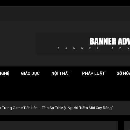
NGHỆ
GIÁO DỤC
NỘI THẤT
PHÁP LUẬT
SỐ HÓ
ua Trong Game Tiến Lên – Tâm Sự Từ Một Người “Nếm Mùi Cay Đắng”