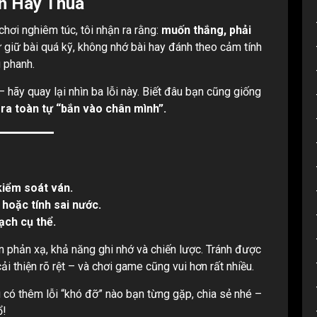
n Hay Thua
chơi nghiêm túc, tôi nhận ra rằng:
muốn thắng, phải
ư giữ bài quá kỹ, không nhớ bài hay đánh theo cảm tính
 phanh.
 hãy quay lại nhìn ba lỗi này. Biết đâu bạn cũng giống
 ra toàn tự “bắn vào chân mình”.
 kiểm soát ván.
 hoặc tính sai nước.
ạch cụ thể.
 rèn phản xạ, khả năng ghi nhớ và chiến lược. Tránh được
ải thiện rõ rệt – và chơi game cũng vui hơn rất nhiều.
có thêm lỗi “khó đỡ” nào bạn từng gặp, chia sẻ nhé –
ổ!