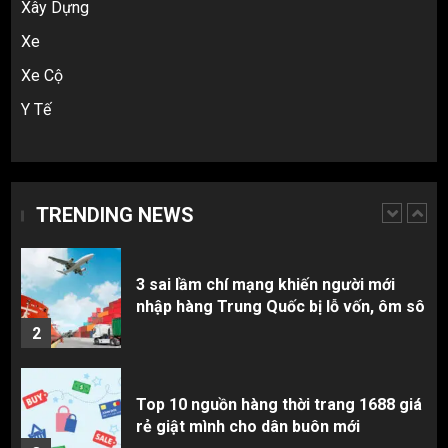
Xây Dựng
Xe
Hàng order 1688 về bị lỗi, hỏng, sai
màu? Cách khiếu nại đòi tiền 100%
Xe Cộ
1
Y Tế
3 sai lầm chí mạng khiến người mới
nhập hàng Trung Quốc bị lỗ vốn, ôm sô
TRENDING NEWS
2
Top 10 nguồn hàng thời trang 1688 giá
rẻ giật mình cho dân buôn mới
3
Review Top 5 Công Ty Ký Gửi Hàng
Taobao Uy Tín Nhất Tại TP.HCM