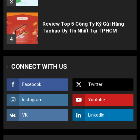
4
Cách thanh toán khi tự đặt hàng
Taobao: Thẻ Visa hay ví Alipay?
5
Hàng order 1688 về bị lỗi, hỏng, sai
CONNECT WITH US
màu? Cách khiếu nại đòi tiền 100%
1
Facebook
Twitter
3 sai lầm chí mạng khiến người mới
Instagram
Youtube
nhập hàng Trung Quốc bị lỗ vốn, ôm sô
2
VK
LinkedIn
Top 10 nguồn hàng thời trang 1688 giá