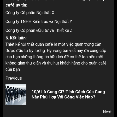
café uy tín:
Công ty Cổ phần Nội thất X
Công ty TNHH Kiến trúc và Nội thất Y
Công ty Cổ phần Đầu tư và Thiết kế Z
6. Kết luận:
Thiết kế nội thất quán café là một việc quan trọng cần
được đầu tư kỹ lưỡng. Hy vọng bài viết này đã cung cấp
cho bạn những thông tin hữu ích để có thể tạo nên một
không gian thư giãn và thu hút khách hàng cho quán café
của bạn.
Post
Previous
navigation
10/6 Là Cung Gì? Tính Cách Của Cung
Pr
Này Phù Hợp Với Công Việc Nào?
pos
Next