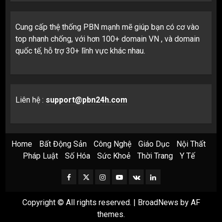
Cung cấp thệ thống PBN mạnh mẽ giúp bạn có cơ vào
top nhanh chống, với hơn 100+ domain VN , và domain
quốc tế, hỗ trợ 30+ lĩnh vực khác nhau.
Liên hệ :
support@pbn24h.com
Home
Bất Động Sản
Công Nghệ
Giáo Dục
Nội Thất
Pháp Luật
Số Hóa
Sức Khoẻ
Thời Trang
Y Tế
Facebook
Twitter
Instagram
Youtube
VK
LinkedIn
Copyright © All rights reserved.
|
BroadNews
by AF
themes.