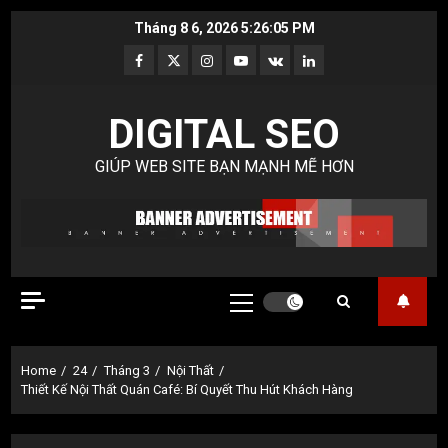
Skip
Tháng 8 6, 2026
5:26:06 PM
to
Facebook
Twitter
Instagram
Youtube
VK
LinkedIn
content
DIGITAL SEO
GIÚP WEB SITE BẠN MẠNH MẼ HƠN
Primary
Menu
Home
24
Tháng 3
Nội Thất
Thiết Kế Nội Thất Quán Café: Bí Quyết Thu Hút Khách Hàng