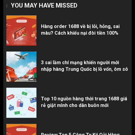
rẻ giật mình cho dân buôn mới
YOU MAY HAVE MISSED
3
Hàng order 1688 về bị lỗi, hỏng, sai
màu? Cách khiếu nại đòi tiền 100%
3 sai lầm chí mạng khiến người mới
nhập hàng Trung Quốc bị lỗ vốn, ôm sô
Top 10 nguồn hàng thời trang 1688 giá
rẻ giật mình cho dân buôn mới
Review Top 5 Công Ty Ký Gửi Hàng