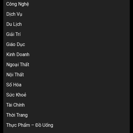
Công Nghệ
Dịch Vụ
Du Lịch
Giải Trí
Top 10 nguồn hàng thời trang 1688 giá
Giáo Dục
rẻ giật mình cho dân buôn mới
3
Kinh Doanh
Ngoại Thất
Nội Thất
Review Top 5 Công Ty Ký Gửi Hàng
Taobao Uy Tín Nhất Tại TP.HCM
Số Hóa
4
Sức Khoẻ
Tài Chính
Cách thanh toán khi tự đặt hàng
Thời Trang
Taobao: Thẻ Visa hay ví Alipay?
Thực Phẩm – Đồ Uống
5