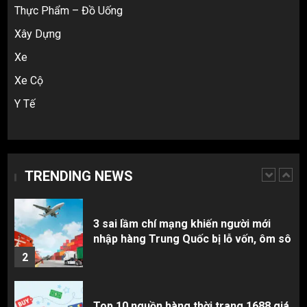
Thực Phẩm – Đồ Uống
5
Xây Dựng
Xe
Hàng order 1688 về bị lỗi, hỏng, sai
màu? Cách khiếu nại đòi tiền 100%
Xe Cộ
1
Y Tế
3 sai lầm chí mạng khiến người mới
nhập hàng Trung Quốc bị lỗ vốn, ôm sô
TRENDING NEWS
2
Top 10 nguồn hàng thời trang 1688 giá
rẻ giật mình cho dân buôn mới
3
Review Top 5 Công Ty Ký Gửi Hàng