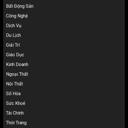
Bất Động Sản
Công Nghệ
Dịch Vụ
Du Lịch
Giải Trí
Top 10 nguồn hàng thời trang 1688 giá
Giáo Dục
rẻ giật mình cho dân buôn mới
3
Kinh Doanh
Ngoại Thất
Nội Thất
Review Top 5 Công Ty Ký Gửi Hàng
Taobao Uy Tín Nhất Tại TP.HCM
Số Hóa
4
Sức Khoẻ
Tài Chính
Cách thanh toán khi tự đặt hàng
Thời Trang
Taobao: Thẻ Visa hay ví Alipay?