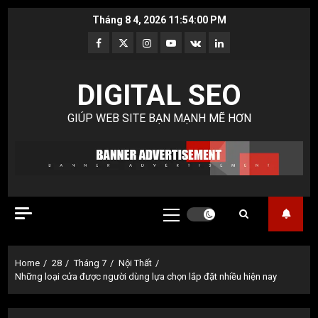
Skip
Tháng 8 4, 2026
11:54:01 PM
to
Facebook
Twitter
Instagram
Youtube
VK
LinkedIn
content
DIGITAL SEO
GIÚP WEB SITE BẠN MẠNH MẼ HƠN
Primary
Menu
Home
28
Tháng 7
Nội Thất
Những loại cửa được người dùng lựa chọn lắp đặt nhiều hiện nay