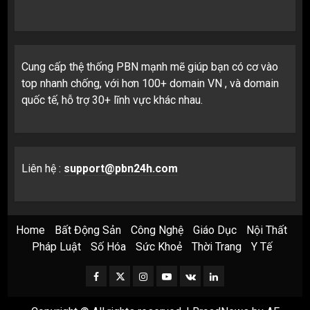
Cung cấp thệ thống PBN mạnh mẽ giúp bạn có cơ vào
top nhanh chống, với hơn 100+ domain VN , và domain
quốc tế, hỗ trợ 30+ lĩnh vực khác nhau.
Liên hệ :
support@pbn24h.com
Home
Bất Động Sản
Công Nghệ
Giáo Dục
Nội Thất
Pháp Luật
Số Hóa
Sức Khoẻ
Thời Trang
Y Tế
Facebook
Twitter
Instagram
Youtube
VK
LinkedIn