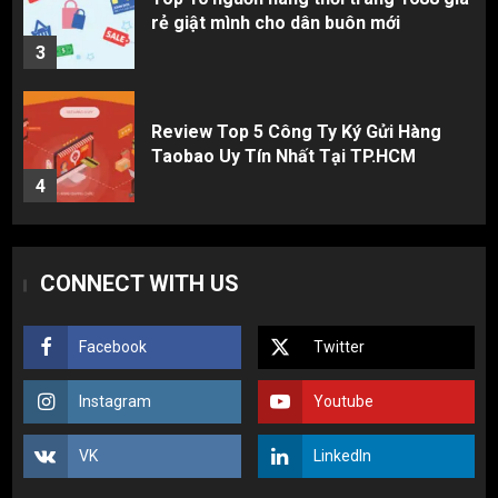
Taobao Uy Tín Nhất Tại TP.HCM
4
Cách thanh toán khi tự đặt hàng
Taobao: Thẻ Visa hay ví Alipay?
5
Hàng order 1688 về bị lỗi, hỏng, sai
CONNECT WITH US
màu? Cách khiếu nại đòi tiền 100%
1
Facebook
Twitter
3 sai lầm chí mạng khiến người mới
Instagram
Youtube
nhập hàng Trung Quốc bị lỗ vốn, ôm sô
2
VK
LinkedIn