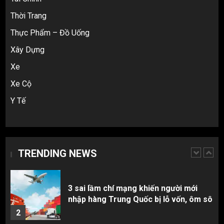
Cách thanh toán khi tự đặt hàng
Thời Trang
Taobao: Thẻ Visa hay ví Alipay?
Thực Phẩm – Đồ Uống
5
Xây Dựng
Xe
Hàng order 1688 về bị lỗi, hỏng, sai
màu? Cách khiếu nại đòi tiền 100%
Xe Cộ
1
Y Tế
3 sai lầm chí mạng khiến người mới
nhập hàng Trung Quốc bị lỗ vốn, ôm sô
TRENDING NEWS
2
Top 10 nguồn hàng thời trang 1688 giá
rẻ giật mình cho dân buôn mới
3