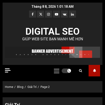
Skip
Tháng 8 8, 2026
1:01:19 AM
to
Facebook
Twitter
Instagram
Youtube
VK
LinkedIn
content
DIGITAL SEO
GIÚP WEB SITE BẠN MẠNH MẼ HƠN
Primary
Menu
Home
Blog
Giải Trí
Page 2