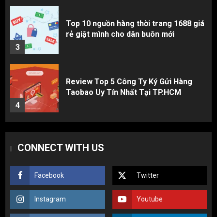
Review Top 5 Công Ty Ký Gửi Hàng
Taobao Uy Tín Nhất Tại TP.HCM
4
Cách thanh toán khi tự đặt hàng
Taobao: Thẻ Visa hay ví Alipay?
5
Hàng order 1688 về bị lỗi, hỏng, sai
CONNECT WITH US
màu? Cách khiếu nại đòi tiền 100%
1
Facebook
Twitter
3 sai lầm chí mạng khiến người mới
Instagram
Youtube
nhập hàng Trung Quốc bị lỗ vốn, ôm sô