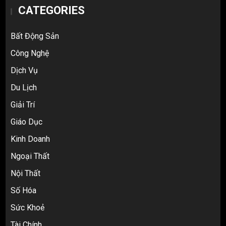
CATEGORIES
Bất Động Sản
Công Nghệ
Dịch Vụ
Du Lịch
Giải Trí
Top 10 nguồn hàng thời trang 1688 giá
Giáo Dục
rẻ giật mình cho dân buôn mới
3
Kinh Doanh
Ngoại Thất
Nội Thất
Review Top 5 Công Ty Ký Gửi Hàng
Taobao Uy Tín Nhất Tại TP.HCM
Số Hóa
4
Sức Khoẻ
Tài Chính